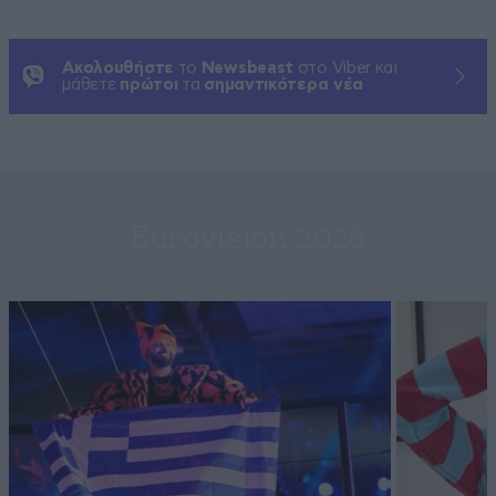
Ακολουθήστε
το
Newsbeast
στο Viber και
μάθετε
πρώτοι
τα
σημαντικότερα νέα
Eurovision 2026