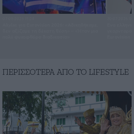
07·08·2026 15:24
30·07·2026 09
Akylas για Eurovision 2026: «Aδικηθήκαμε,
Ένα ελληνι
δεν αξίζαμε τη δέκατη θέση» – «Ήταν μια
γκαρνταρόμπ
πολύ ψυχοφθόρα διαδικασία»
Eurovision 
ΠΕΡΙΣΣΟΤΕΡΑ ΑΠΟ ΤΟ LIFESTYLE