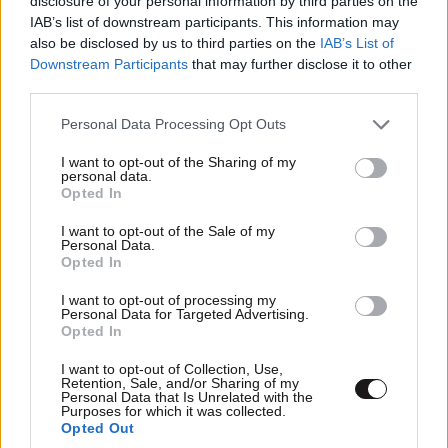
disclosure of your personal information by third parties on the
IAB’s list of downstream participants. This information may
also be disclosed by us to third parties on the
IAB’s List of
Αποστολία Ζώη για την απώλεια της μητέρας
Downstream Participants
that may further disclose it to other
της από καρκίνο: «Μόλις κατάλαβε τι έχει,
third parties.
έφυγε»
Please note that this website/app uses one or more Google
Personal Data Processing Opt Outs
services and may gather and store information including but
not limited to your visit or usage behaviour. You may click to
I want to opt-out of the Sharing of my
personal data.
grant or deny consent to Google and its third-party tags to
Opted In
use your data for below specified purposes in below Google
consent section.
I want to opt-out of the Sale of my
Personal Data.
Opted In
I want to opt-out of processing my
Personal Data for Targeted Advertising.
Opted In
I want to opt-out of Collection, Use,
Retention, Sale, and/or Sharing of my
Personal Data that Is Unrelated with the
Purposes for which it was collected.
Opted Out
Το τατουάζ της Παναγίας στο στήθος του γιου