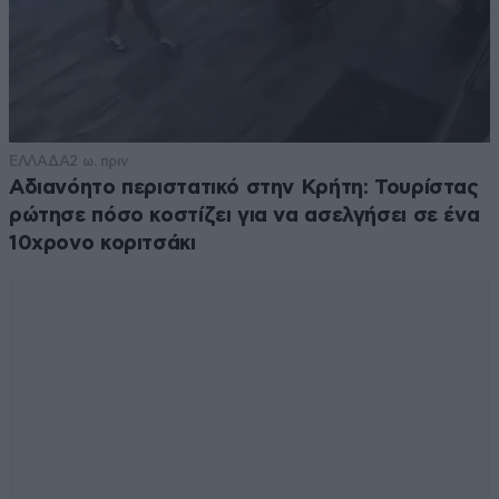
Σταματήστε πια να παρουσιάζετε σαν είδηση τον
κλάψα ρε παιδιά . Ρε φίλε δεν περιμέναμε να βγεις
πρώτος , δεν σκότωσες άνθρωπο , απλά βγήκες 10 στη
Eurovision ,σταμάτα να κλαίγεσαι για λίγη
δημοσιότητα . Πίστεψε και με την θέση 10 ήσυχα
κοιμάμαι τα βράδια
ΕΛΛΑΔΑ
2 ω. πριν
Αδιανόητο περιστατικό στην Κρήτη: Τουρίστας
Απαντήστε
0
0
ρώτησε πόσο κοστίζει για να ασελγήσει σε ένα
10χρονο κοριτσάκι
τρελλαθήκαμε τελείως. 57 + 5
21·05·2026 19:55
Mε τους κλόουνς γελάμε. Δεν τους λιθοβολούμε.
Μπορεί να τους ΝΤΟΜΑΤΟΒΟΛΗΣΟΥΜΕ
Απαντήστε
1
0