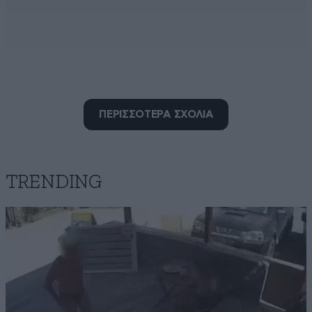
ΠΕΡΙΣΣΟΤΕΡΑ ΣΧΟΛΙΑ
Βρωμοστομος
22·05·2026 11:38
Τι μας φταίνε οι κακόμοιρες οι πέτρες , είσαι μόνο για
χ@σιμο εσύ και όλα τα κατακάθια που σε προώθησαν,
TRENDING
τράβα τώρα να κουνήσεις τα οπίσθια σου λάγνα.
Απαντήστε
0
0
Ελλάδα 2.0
22·05·2026 07:57