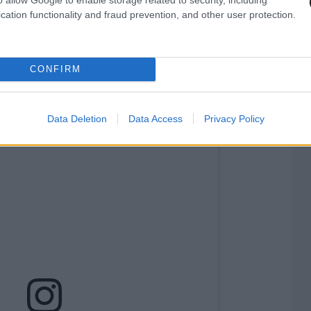
έδειξε ότι η ανθρωπιά, η αγάπη και η ποιότητα
cation functionality and fraud prevention, and other user protection.
ρη αξία!»
υ, έγραψε: «Είμαι ευγνώμων για το ταξίδι που
CONFIRM
Data Deletion
Data Access
Privacy Policy