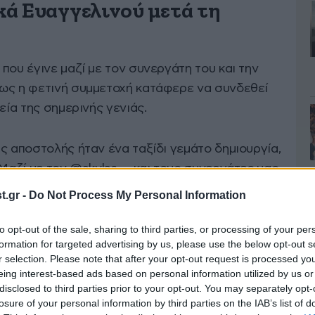
ά Ευαγγελινού μετά τη
που έγινε μαζί με τον συνεργάτη του και την
ως η φετινή συμμετοχή κατάφερε να συνδεθεί
εία της σημερινής γενιάς.
ς αποστολής ήταν ένα ταξίδι γεμάτο δημιουργία,
 Μαζί με τον @akylas__ και τους συνεργάτες μας
αγαπήθηκε πολύ γιατί εκφράζει κάτι ουσιαστικό
.gr -
Do Not Process My Personal Information
ιά που εξελίσσεται, τολμά και αναζητά τον δικό
ον κόσμο.»
to opt-out of the sale, sharing to third parties, or processing of your per
formation for targeted advertising by us, please use the below opt-out s
r selection. Please note that after your opt-out request is processed y
ρισσότερο είναι το ήθος της
eing interest-based ads based on personal information utilized by us or
disclosed to third parties prior to your opt-out. You may separately opt-
losure of your personal information by third parties on the IAB’s list of