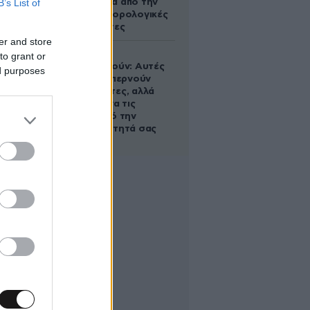
B’s List of
τηλεφώνημα από την
ΑΑΔΕ για φορολογικές
εκκρεμότητες
er and store
Ογκολόγοι
to grant or
προειδοποιούν: Αυτές
ed purposes
οι τροφές, περνούν
απαρατήρητες, αλλά
καλό είναι να τις
βγάλετε από την
καθημερινότητά σας