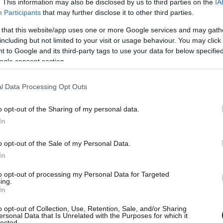
. This information may also be disclosed by us to third parties on the
IA
νός
στάθηκε στους ανθρώπους που συμμετείχαν
Participants
that may further disclose it to other third parties.
ν τρόπο με τον οποίο συνεργάστηκαν μέχρι το
 that this website/app uses one or more Google services and may gath
including but not limited to your visit or usage behaviour. You may click 
 to Google and its third-party tags to use your data for below specifi
ogle consent section.
l Data Processing Opt Outs
o opt-out of the Sharing of my personal data.
In
o opt-out of the Sale of my Personal Data.
In
to opt-out of processing my Personal Data for Targeted
ing.
In
o opt-out of Collection, Use, Retention, Sale, and/or Sharing
ersonal Data that Is Unrelated with the Purposes for which it
lected.