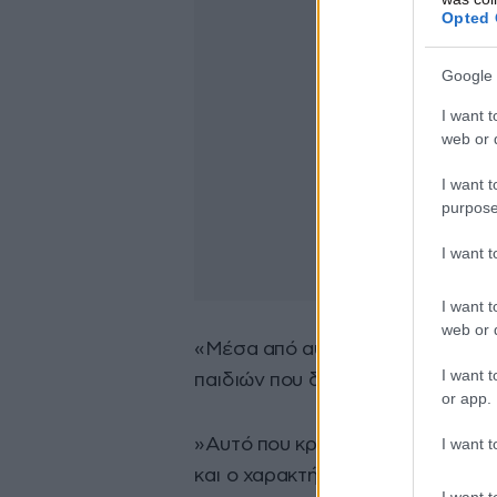
Opted 
Google 
I want t
web or d
I want t
purpose
I want 
I want t
web or d
«Μέσα από αυτή τη συνεργασία 
I want t
παιδιών που δημιουργούν με ελευ
or app.
I want t
»Αυτό που κρατώ περισσότερο απ
και ο χαρακτήρας της ομάδας που
I want t