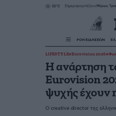
Σήμερα
γιορτάζουν:
ΡΟΗ ΕΙΔΗΣΕΩΝ
ΕΛ
LIFESTYLE
#Eurovision 2026
#Φωκ
Η ανάρτηση τ
Eurovision 20
ψυχής έχουν 
Ο creative director της ελλην