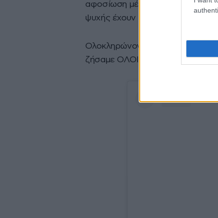
αφοσίωση μέχρι το τέλος αλλά επ
authenti
ψυχής έχουν πάντα την μεγαλύτε
Ολοκληρώνοντας την ανάρτησή το
ζήσαμε ΟΛΟΙ ΜΑΖΙ!!!!»