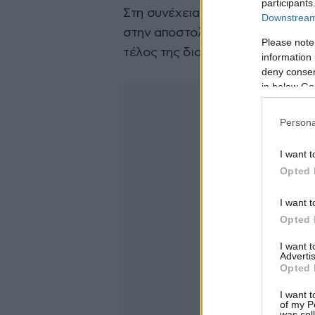
participants
Στη συνέχεια ο
Φωκάς Ευαγγελι
Downstream 
στην αποστολή, μιλώντας για το
Please note
τέλος της διοργάνωσης.
information 
deny consent
in below Go
Persona
I want t
Opted 
I want t
Opted 
I want 
Advertis
Opted 
I want t
of my P
was col