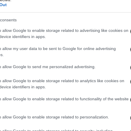
Out
consents
o allow Google to enable storage related to advertising like cookies on
evice identifiers in apps.
o allow my user data to be sent to Google for online advertising
s.
to allow Google to send me personalized advertising.
o allow Google to enable storage related to analytics like cookies on
evice identifiers in apps.
ένιωσα ξανά τη δύναμη των νέων ανθρώπων,
o allow Google to enable storage related to functionality of the website
θερία, προσωπικότητα και αλήθεια.
o allow Google to enable storage related to personalization.
ό την φετινή ελληνική συμμετοχή είναι το ήθος
 όχι μόνο στάθηκε με αξιοπρέπεια, σεβασμό και
o allow Google to enable storage related to security, including