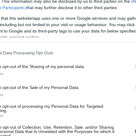
. This information may also be disclosed by us to third parties on the
IA
Participants
that may further disclose it to other third parties.
 that this website/app uses one or more Google services and may gath
including but not limited to your visit or usage behaviour. You may click 
 to Google and its third-party tags to use your data for below specifi
ogle consent section.
l Data Processing Opt Outs
o opt-out of the Sharing of my personal data.
In
o opt-out of the Sale of my Personal Data.
In
to opt-out of processing my Personal Data for Targeted
ρχονται στο φως, εκείνες που κλέβουν την
ing.
In
πατέρα της, Πολ Μπάξτον, ο οποίος
κατάσταση.
o opt-out of Collection, Use, Retention, Sale, and/or Sharing
ersonal Data that Is Unrelated with the Purposes for which it
lected.