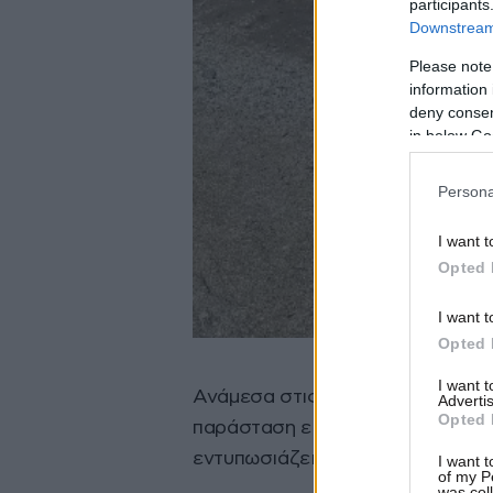
participants
Downstream 
Please note
information 
deny consent
in below Go
Persona
I want t
Opted 
I want t
Opted 
I want 
Ανάμεσα στις φωτογραφίες που έ
Advertis
Opted 
παράσταση είναι με τον 61χρονο 
εντυπωσιάζει με τη φυσική του 
I want t
of my P
was col