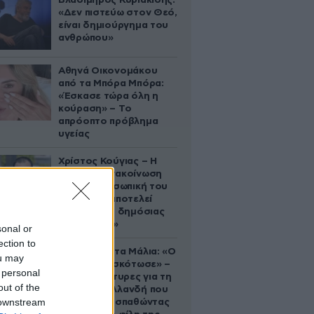
Βλαδίμηρος Κυριακίδης:
«Δεν πιστεύω στον Θεό,
είναι δημιούργημα του
ανθρώπου»
Αθηνά Οικονομάκου
από τα Μπόρα Μπόρα:
«Έσκασε τώρα όλη η
κούραση» – Το
απρόοπτο πρόβλημα
υγείας
Χρίστος Κούγιας – Η
αυστηρή ανακοίνωση
για την προσωπική του
ζωή: «Δεν αποτελεί
αντικείμενο δημόσιας
συζήτησης»
sonal or
ection to
Τραγωδία στα Μάλια: «Ο
ou may
πανικός τη σκότωσε» –
 personal
Τι λένε μάρτυρες για τη
out of the
42χρονη Ολλανδή που
 downstream
πνίγηκε προσπαθώντας