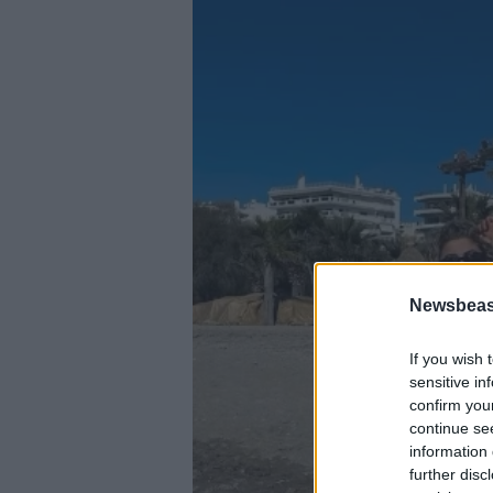
Newsbeast
If you wish 
sensitive in
confirm you
continue se
information 
further disc