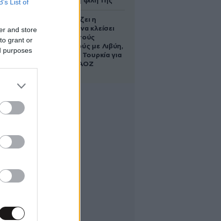
να σώσει τη φίλη της
B’s List of
Πώς σχεδιάζει η
κυβέρνηση να κλείσει
er and store
τους ανοιχτούς
to grant or
λογαριασμούς με Λιβύη,
ed purposes
Αλβανία και Τουρκία για
τη χάραξη ΑΟΖ