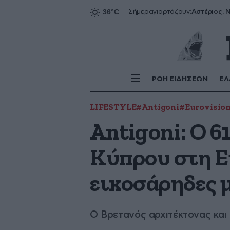
Αστέριος, Ν
Σήμερα
γιορτάζουν:
ΡΟΗ ΕΙΔΗΣΕΩΝ
ΕΛ
LIFESTYLE
#Antigoni
#Eurovision
Antigoni: Ο 6
Κύπρου στη Eu
εικοσάρηδες μ
Ο Βρετανός αρχιτέκτονας και