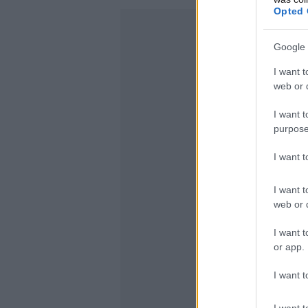
Opted 
Google 
I want t
web or d
I want t
purpose
I want 
I want t
web or d
I want t
or app.
I want t
I want t