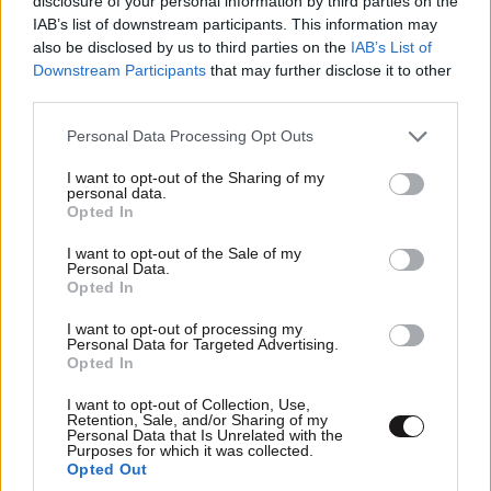
disclosure of your personal information by third parties on the
IAB’s list of downstream participants. This information may
also be disclosed by us to third parties on the
IAB’s List of
Downstream Participants
that may further disclose it to other
third parties.
Please note that this website/app uses one or more Google
Personal Data Processing Opt Outs
services and may gather and store information including but
not limited to your visit or usage behaviour. You may click to
I want to opt-out of the Sharing of my
personal data.
grant or deny consent to Google and its third-party tags to
Opted In
use your data for below specified purposes in below Google
Μαρία Σιαμπάνου: Από το viral βίντεο στη
consent section.
I want to opt-out of the Sale of my
διαδικτυακή ανθρωποφαγία – Η εξήγηση για το
Personal Data.
νευρικό γέλιο και οι αντιδράσεις
Opted In
I want to opt-out of processing my
Personal Data for Targeted Advertising.
Opted In
I want to opt-out of Collection, Use,
Retention, Sale, and/or Sharing of my
Personal Data that Is Unrelated with the
Purposes for which it was collected.
Opted Out