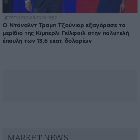
LIFESTYLE
05·08·2026 12:52
Ο Ντόναλντ Τραμπ Τζούνιορ εξαγόρασε το
μερίδιο της Κίμπερλι Γκίλφοϊλ στην πολυτελή
έπαυλη των 13,6 εκατ. δολαρίων
MARKET NEWS