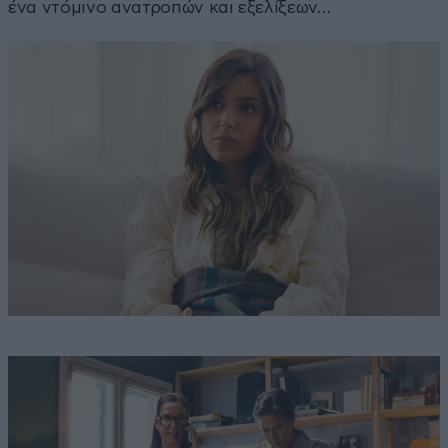
ένα ντόμινο ανατροπών και εξελίξεων…