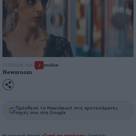
19·05·2026 16:42
σχόλια
2
Newsroom
Πρόσθεσε το Newsbeast στις προτεινόμενες
πηγές σου στη Google
Η κωμική σειρά «
Γιατί ρε πατέρα;
» έρχεται