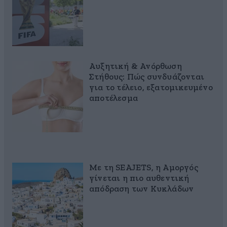
Αυξητική & Ανόρθωση
Στήθους: Πώς συνδυάζονται
για το τέλειο, εξατομικευμένο
αποτέλεσμα
Με τη SEAJETS, η Αμοργός
γίνεται η πιο αυθεντική
απόδραση των Κυκλάδων