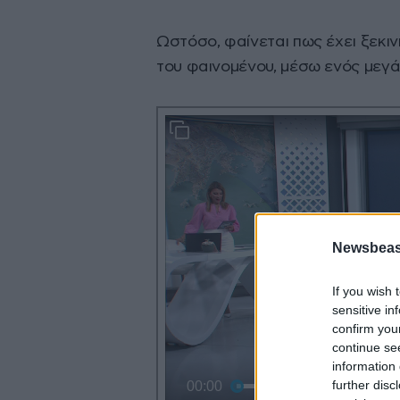
Ωστόσο, φαίνεται πως έχει ξεκινή
του φαινομένου, μέσω ενός μεγά
Newsbeast
If you wish 
sensitive in
confirm you
continue se
information 
further disc