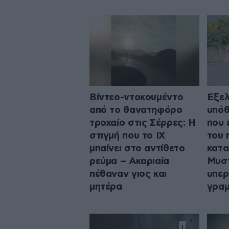
Βίντεο-ντοκουμέντο
Εξελ
από το θανατηφόρο
υπόθ
τροχαίο στις Σέρρες: Η
που 
στιγμή που το ΙΧ
του 
μπαίνει στο αντίθετο
κατα
ρεύμα – Ακαριαία
Μυστ
πέθαναν γιος και
υπερ
μητέρα
γρα