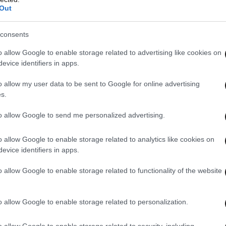
Out
consents
o allow Google to enable storage related to advertising like cookies on
evice identifiers in apps.
o allow my user data to be sent to Google for online advertising
s.
to allow Google to send me personalized advertising.
τικότερες παρεμβάσεις που προγραμματίζονται
o allow Google to enable storage related to analytics like cookies on
evice identifiers in apps.
ροϋπολογισμό που φτάνει τα 2.100.000 ευρώ. Η
χεται από το πρόγραμμα «Κεντρική Μακεδονία
o allow Google to enable storage related to functionality of the website
o allow Google to enable storage related to personalization.
περιλαμβάνουν την
κατασκευή δύο βυθισμένων
κους 95 μέτρων, την επαναφορά άμμου στην
o allow Google to enable storage related to security, including