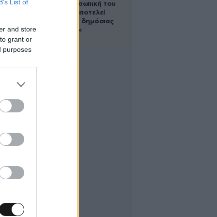
B’s List of
για την προσωπική του
ζωή: «Δεν αποτελεί
αντικείμενο δημόσιας
er and store
συζήτησης»
to grant or
ed purposes