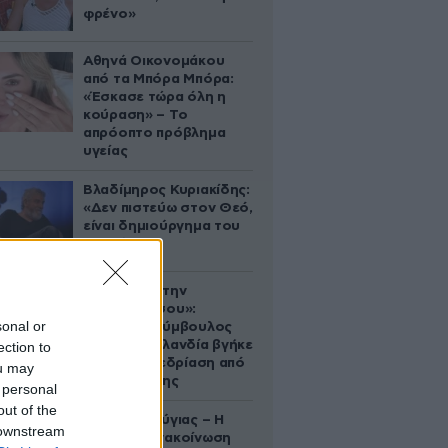
φρένο»
Αθηνά Οικονομάκου
από τα Μπόρα Μπόρα:
«Έσκασε τώρα όλη η
κούραση» – Το
απρόοπτο πρόβλημα
υγείας
Βλαδίμηρος Κυριακίδης:
«Δεν πιστεύω στον Θεό,
είναι δημιούργημα του
ανθρώπου»
«Βλέπουμε την
μπουγάδα σου»:
sonal or
Δημοτική σύμβουλος
στη Νέα Ζηλανδία βγήκε
ection to
live σε συνεδρίαση από
ou may
το μπάνιο της
 personal
out of the
Χρίστος Κούγιας – Η
 downstream
αυστηρή ανακοίνωση