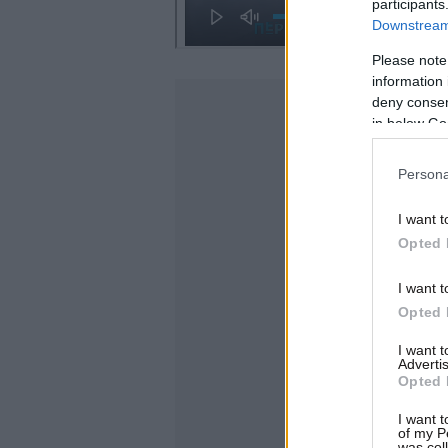
participants
Downstream 
Please note
information 
deny consent
in below Go
Persona
I want t
Opted 
I want t
Opted 
I want 
Advertis
Opted 
I want t
of my P
was col