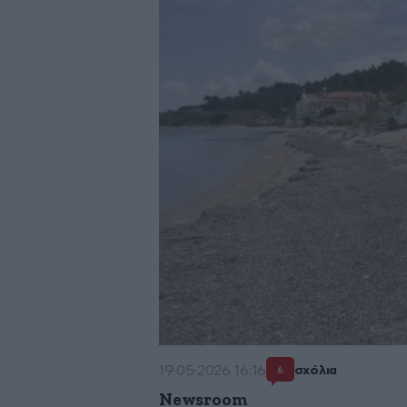
19·05·2026 16:16
σχόλια
6
Newsroom