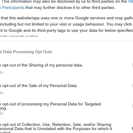
. This information may also be disclosed by us to third parties on the
IA
Participants
that may further disclose it to other third parties.
 that this website/app uses one or more Google services and may gath
including but not limited to your visit or usage behaviour. You may click 
 to Google and its third-party tags to use your data for below specifi
ogle consent section.
l Data Processing Opt Outs
o opt-out of the Sharing of my personal data.
In
o opt-out of the Sale of my Personal Data.
In
to opt-out of processing my Personal Data for Targeted
ing.
In
o opt-out of Collection, Use, Retention, Sale, and/or Sharing
ersonal Data that Is Unrelated with the Purposes for which it
lected.