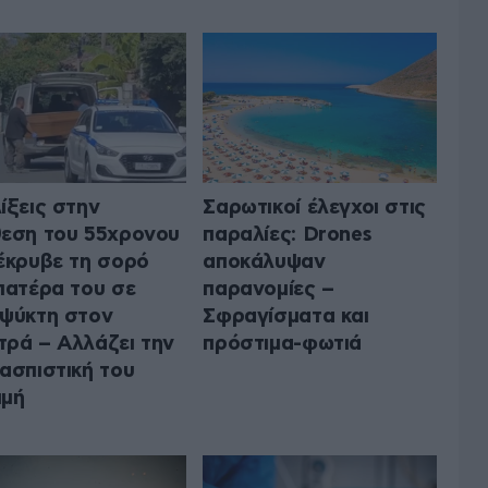
ίξεις στην
Σαρωτικοί έλεγχοι στις
εση του 55χρονου
παραλίες: Drones
έκρυβε τη σορό
αποκάλυψαν
πατέρα του σε
παρανομίες –
ψύκτη στον
Σφραγίσματα και
ρά – Αλλάζει την
πρόστιμα-φωτιά
ασπιστική του
μμή