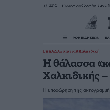
Αστέριος, Ν
Σήμερα
γιορτάζουν:
ΡΟΗ ΕΙΔΗΣΕΩΝ
ΕΛ
ΕΛΛΑΔΑ
#σπίτια
#Χαλκιδική
Η θάλασσα «κ
Χαλκιδικής – 
Η υποχώρηση της ακτογραμμής