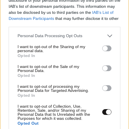
disclosure of your personal information by third parties on the
IAB’s list of downstream participants. This information may
Επωφελήσου από
έως -35%
σε 350+ συνεργάτες
also be disclosed by us to third parties on the
IAB’s List of
σε όλη την Ελλάδα
Downstream Participants
that may further disclose it to other
third parties.
Μάθε περισσότερα για το πρόγραμμα
ΕΔΩ
.
Please note that this website/app uses one or more Google
Personal Data Processing Opt Outs
services and may gather and store information including but
@sea, ένα διαδραστικό portal εν πλω
not limited to your visit or usage behaviour. You may click to
I want to opt-out of the Sharing of my
personal data.
grant or deny consent to Google and its third-party tags to
Opted In
Η Anek Lines φροντίζει να έχεις συνεχή ενημέρωση
use your data for below specified purposes in below Google
και ποιοτική ψυχαγωγία καθ’ όλη τη διάρκεια του
consent section.
I want to opt-out of the Sale of my
Personal Data.
ταξιδιού σου. Το @sea είναι ένα διαδραστικό,
Opted In
πολυχρηστικό portal με ελεύθερη πρόσβαση,
I want to opt-out of processing my
σχεδιασμένο για να μετατρέπει το ταξίδι με τα πλοία
Personal Data for Targeted Advertising.
μας σε μια πραγματικά ευχάριστη και ολοκληρωμένη
Opted In
εμπειρία. Επισκέψου το και μάθε χρήσιμες
I want to opt-out of Collection, Use,
πληροφορίες για το ταξίδι σου, άκουσε podcast και
Retention, Sale, and/or Sharing of my
Personal Data that Is Unrelated with the
μουσική, βρες παιχνίδια για να ψυχαγωγηθούν τα
Purposes for which it was collected.
Opted Out
μικρά παιδιά, εκμεταλλεύσου τον χρόνο σου όσο