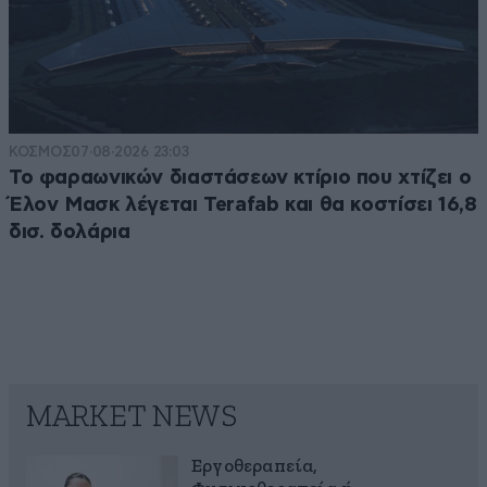
ΚΟΣΜΟΣ
07·08·2026 23:03
Το φαραωνικών διαστάσεων κτίριο που χτίζει ο
Έλον Μασκ λέγεται Terafab και θα κοστίσει 16,8
δισ. δολάρια
MARKET NEWS
Εργοθεραπεία,