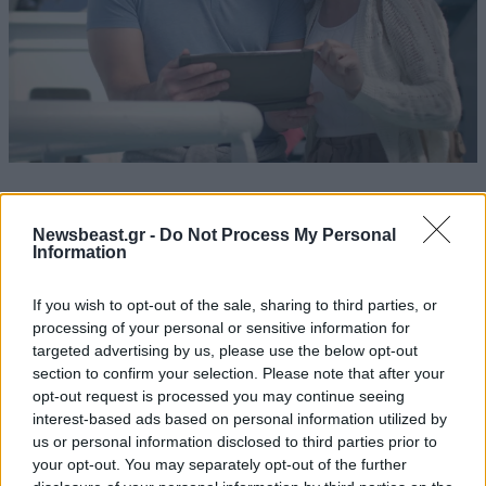
Extra Tips
Newsbeast.gr -
Do Not Process My Personal
Information
Πρόγραμμα Επιβράβευσης Seasmiles
If you wish to opt-out of the sale, sharing to third parties, or
Γίνε και εσύ μέλος εύκολα και γρήγορα μέσω του
processing of your personal or sensitive information for
seasmiles.com
ή εν πλω και απόλαυσε μοναδικά
targeted advertising by us, please use the below opt-out
section to confirm your selection. Please note that after your
προνόμια!
opt-out request is processed you may continue seeing
interest-based ads based on personal information utilized by
Απόκτησε
ΔΩΡΕΑΝ ή με έκπτωση εισιτήρια,
us or personal information disclosed to third parties prior to
εξαργυρώνοντας seasmiles
your opt-out. You may separately opt-out of the further
Κέρδισε
έως -20%
στη γραμμή του Ηρακλείου