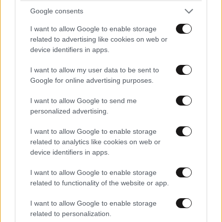
ταξιδεύεις και κλείσε δραστηριότητες στο νησί, και
Google consents
πολλά άλλα!
I want to allow Google to enable storage
Πλέουμε μαζί!
related to advertising like cookies on web or
device identifiers in apps.
Και μην ξεχνάς να χρησιμοποιείς στα πλοία της
Anek
I want to allow my user data to be sent to
Lines
τους ειδικούς κάδους ανακύκλωσης. Πλέουμε
Google for online advertising purposes.
μαζί για ένα βιώσιμο αύριο!
I want to allow Google to send me
personalized advertising.
I want to allow Google to enable storage
related to analytics like cookies on web or
device identifiers in apps.
ΠΕΡΙΣΣΟΤΕΡΑ ΑΠΟ ΤΗΝ ΕΛΛΑΔΑ
I want to allow Google to enable storage
related to functionality of the website or app.
I want to allow Google to enable storage
related to personalization.