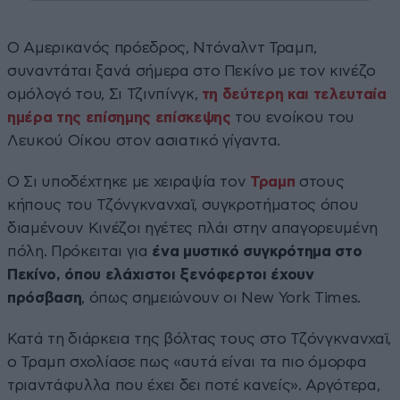
Ο Αμερικανός πρόεδρος, Ντόναλντ Τραμπ,
συναντάται ξανά σήμερα στο Πεκίνο με τον κινέζο
ομόλογό του, Σι Τζινπίνγκ,
τη δεύτερη και τελευταία
ημέρα της επίσημης επίσκεψης
του ενοίκου του
Λευκού Οίκου στον ασιατικό γίγαντα.
Ο Σι υποδέχτηκε με χειραψία τον
Τραμπ
στους
κήπους του Τζόνγκνανχαϊ, συγκροτήματος όπου
διαμένουν Κινέζοι ηγέτες πλάι στην απαγορευμένη
πόλη. Πρόκειται για
ένα μυστικό συγκρότημα στο
Πεκίνο, όπου ελάχιστοι ξενόφερτοι έχουν
πρόσβαση
, όπως σημειώνουν οι New York Times.
Κατά τη διάρκεια της βόλτας τους στο Τζόνγκνανχαϊ,
ο Τραμπ σχολίασε πως «αυτά είναι τα πιο όμορφα
τριαντάφυλλα που έχει δει ποτέ κανείς». Αργότερα,