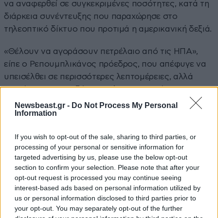
να αναφερθεί σε συγκεκριμένες ποσότητες, κατά τη
διάρκεια συνέντευξης που παραχώρησε στο
τηλεοπτικό δίκτυο που προτιμά η αμερικανική δεξιά.
«Θέλουν να αγοράσουν πετρέλαιο από τις ΗΠΑ»,
είπε ο Ρεπουμπλικάνος πρόεδρος, που απέφυγε να
υπεισέλθει σε περισσότερες λεπτομέρειες, αλλά
σημείωσε πως η «ιδέα» αυτή «ευχαριστεί» τον
ομόλογό του, Σι Τζινπίνγκ.
Newsbeast.gr -
Do Not Process My Personal
Information
«Θα αγοράσουν πολλά περισσότερα αγροτικά
If you wish to opt-out of the sale, sharing to third parties, or
προϊόντα μας, ιδιαίτερα σόγια», είπε ακόμα κατά τη
processing of your personal or sensitive information for
διάρκεια της συνέντευξης που παραχώρησε στο Fox
targeted advertising by us, please use the below opt-out
News.
section to confirm your selection. Please note that after your
opt-out request is processed you may continue seeing
Στην ίδια συνέντευξη, ο Ντόναλντ Τραμπ
interest-based ads based on personal information utilized by
αναφέρθηκε και στο Ιράν και δήλωσε πως θα
us or personal information disclosed to third parties prior to
your opt-out. You may separately opt-out of the further
«αισθανόταν καλύτερα», αν οι ΗΠΑ είχαν στα χέρια