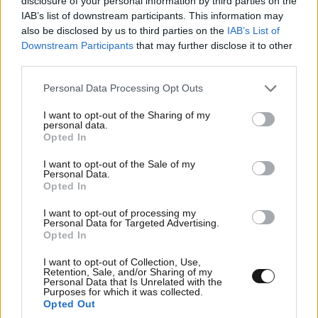
disclosure of your personal information by third parties on the
τους το εμπλουτισμένο κατά υψηλό ποσοστό
IAB’s list of downstream participants. This information may
ουράνιο της Τεχεράνης, κάτι πάντως που θα ήθελε
also be disclosed by us to third parties on the
IAB’s List of
«περισσότερο για λόγους επικοινωνίας».
Downstream Participants
that may further disclose it to other
third parties.
Please note that this website/app uses one or more Google
Personal Data Processing Opt Outs
services and may gather and store information including but
not limited to your visit or usage behaviour. You may click to
I want to opt-out of the Sharing of my
personal data.
grant or deny consent to Google and its third-party tags to
Opted In
use your data for below specified purposes in below Google
consent section.
I want to opt-out of the Sale of my
Personal Data.
Opted In
I want to opt-out of processing my
Personal Data for Targeted Advertising.
Opted In
I want to opt-out of Collection, Use,
Retention, Sale, and/or Sharing of my
«Θα προτιμούσα να το έχω. Θα αισθανόμουν
Personal Data that Is Unrelated with the
Purposes for which it was collected.
καλύτερα αν το είχα (…) αλλά νομίζω περισσότερο
Opted Out
για λόγους επικοινωνίας, παρά για κάτι άλλο»,