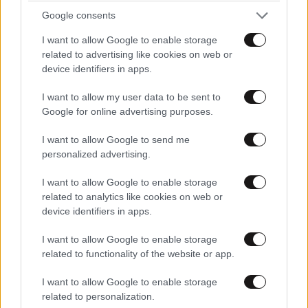
πέταξε ο Αμερικανός πρόεδρος κατά τη διάρκεια
Google consents
συνέντευξής του στο τηλεοπτικό δίκτυο Fox News
I want to allow Google to enable storage
στο Πεκίνο, όπου συνεχίζει για δεύτερη ημέρα την
related to advertising like cookies on web or
επίσημη επίσκεψή του.
device identifiers in apps.
I want to allow my user data to be sent to
«Αυτό που θα μπορούσαμε να κάνουμε είναι να το
Google for online advertising purposes.
βομβαρδίσουμε ξανά», πρόσθεσε, προφανώς
αναφερόμενος στους βομβαρδισμούς των ΗΠΑ
I want to allow Google to send me
εναντίον τριών ιρανικών πυρηνικών εγκαταστάσεων
personalized advertising.
τον Ιούνιο του 2025.
I want to allow Google to enable storage
related to analytics like cookies on web or
Ο Τραμπ έχει κάνει διάφορες, συχνά αντιφατικές,
device identifiers in apps.
δηλώσεις για το απόθεμα εμπλουτισμένου κατά
υψηλό ποσοστό ουρανίου που διαθέτει το Ιράν. Έχει
I want to allow Google to enable storage
related to functionality of the website or app.
πει για παράδειγμα ότι είναι απροσπέλαστο, διότι
θάφτηκε στα συντρίμμια εγκαταστάσεων, ή πως θα
I want to allow Google to enable storage
αρκούσε η εξ αποστάσεως επιτήρηση των
related to personalization.