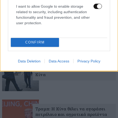
εγκαταστάσεων αυτών.
I want to allow Google to enable storage
related to security, including authentication
functionality and fraud prevention, and other
user protection.
Ακολουθήστε
το
Newsbeast
στο Viber και
μάθετε
πρώτοι
τα
σημαντικότερα νέα
CONFIRM
Διαβάστε σχετικά
Data Deletion
Data Access
Privacy Policy
Τι έδειξε η επίσκεψη Τραμπ στο
Πεκίνο – Τα κέρδη για ΗΠΑ και
Κίνα
Τραμπ: Η Κίνα θέλει να αγοράσει
πετρέλαιο και αγροτικά προϊόντα