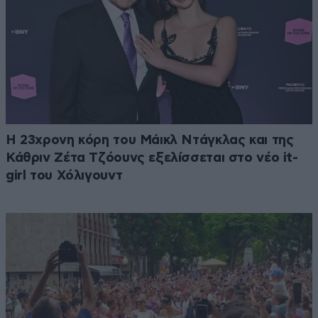
Η 23χρονη κόρη τoυ Μάικλ Ντάγκλας και της
Κάθριν Ζέτα Τζόουνς εξελίσσεται στο νέο it-
girl του Χόλιγουντ