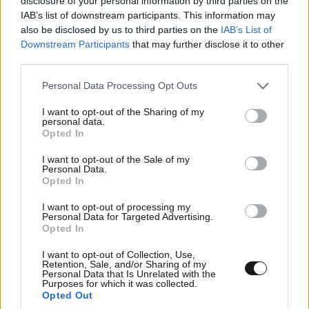
disclosure of your personal information by third parties on the
IAB’s list of downstream participants. This information may
also be disclosed by us to third parties on the
IAB’s List of
Downstream Participants
that may further disclose it to other
ΣΧΌΛΙΑ ΑΝΑΓΝΩΣΤΏΝ
5
third parties.
Please note that this website/app uses one or more Google
Personal Data Processing Opt Outs
services and may gather and store information including but
not limited to your visit or usage behaviour. You may click to
I want to opt-out of the Sharing of my
personal data.
grant or deny consent to Google and its third-party tags to
Opted In
use your data for below specified purposes in below Google
consent section.
I want to opt-out of the Sale of my
ΠΡΟΣΘΕΣΤΕ ΤΟ ΣΧΟΛΙΟ ΣΑΣ
Personal Data.
Opted In
I want to opt-out of processing my
Personal Data for Targeted Advertising.
Opted In
I want to opt-out of Collection, Use,
Retention, Sale, and/or Sharing of my
Personal Data that Is Unrelated with the
Purposes for which it was collected.
Opted Out