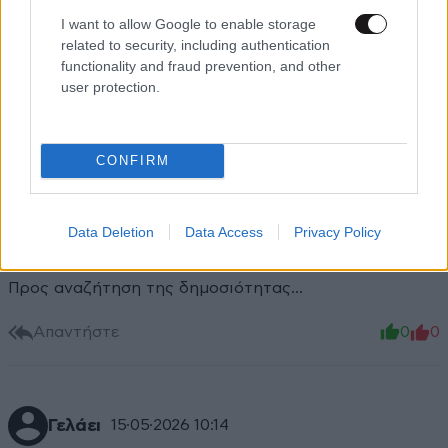
I want to allow Google to enable storage
related to security, including authentication
functionality and fraud prevention, and other
user protection.
CONFIRM
Data Deletion
Data Access
Privacy Policy
Ο ΕΓΩ
15·05·2026 10:31
Προς αναζήτηση της δημοσιότητας...
Απαντήστε
0
0
Γελάει
15·05·2026 10:14