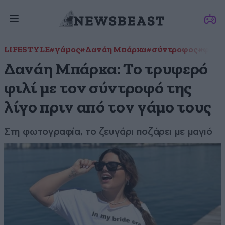
LIFESTYLE
#γάμος
#Δανάη Μπάρκα
#σύντροφος
#φιλί
Δανάη Μπάρκα: Το τρυφερό
φιλί με τον σύντροφό της
λίγο πριν από τον γάμο τους
Στη φωτογραφία, το ζευγάρι ποζάρει με μαγιό