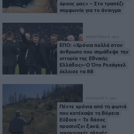
όρους μας» – Στο τραπέζι
συμφωνία για το άνοιγμα
ΑΘΛΗΤΙΚΑ
6 λ. πριν
ΕΠΟ: «Χρόνια πολλά στον
άνθρωπο που σημάδεψε την
ιστορία της Εθνικής
Ελλάδος»-Ο Ότο Ρεχάγκελ
έκλεισε τα 88
ΕΛΛΑΔΑ
13 λ. πριν
Πέντε χρόνια από τη φωτιά
που κατέκαψε τη Βόρεια
Εύβοια – Το δάσος
πρασινίζει ξανά, οι
οικονομικές πληγές