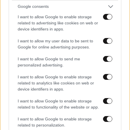
Google consents
Xαρακτήρες: 0/1000
I want to allow Google to enable storage
Διαβάστε και ακολουθήστε τους κανόνες σχολιασμού
related to advertising like cookies on web or
device identifiers in apps.
ΠΡΟΣΘΗΚΗ
I want to allow my user data to be sent to
Google for online advertising purposes.
I want to allow Google to send me
Ωραιες...
15·05·2026 12:48
personalized advertising.
..στιγμες...γι αυτο ας μεινουν προσωπικες!!!
I want to allow Google to enable storage
related to analytics like cookies on web or
Απαντήστε
0
0
device identifiers in apps.
I want to allow Google to enable storage
related to functionality of the website or app.
I want to allow Google to enable storage
related to personalization.