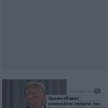
1
ΚΟΣΜΟΣ
2 ω. πριν
Ομοσπονδιακός
εισαγγελέας επέκρινε τον