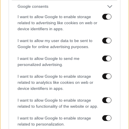
Η μαυρη αλήθεια
15·05·2026 06:19
Google consents
Ολα αυτα που κάνει ο Τραμπ εναν μονο στόχο
I want to allow Google to enable storage
εχουν,να βγαλουν την οικονομια των ΗΠΑ απο την
related to advertising like cookies on web or
γωνία,τα τρις ομως χρεους ειναι πολλά και,λογικα,δεν
device identifiers in apps.
βγαινει το μαλλι βρακι.Δεν ξερω αν ο πασιγνωστος ...
''παραλογισμος'' του Πλανηταρχη ειναι πιο
I want to allow my user data to be sent to
Google for online advertising purposes.
τελεσφορος η αν,απλως,ειναι η αγωνια του πιασμενου
στα δυχτια ψαριου αλλα, ενα ειναι σιγουρο,δεν θα
I want to allow Google to send me
...πληξουμε στα χρονια που ερχονται.
personalized advertising.
Απαντήστε
0
0
I want to allow Google to enable storage
related to analytics like cookies on web or
device identifiers in apps.
I want to allow Google to enable storage
TRENDING
related to functionality of the website or app.
I want to allow Google to enable storage
related to personalization.