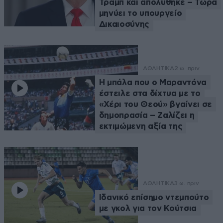
Τραμπ και απολύθηκε – Τώρα
μηνύει το υπουργείο
Δικαιοσύνης
ΑΘΛΗΤΙΚΑ
2 ω. πριν
Η μπάλα που ο Μαραντόνα
έστειλε στα δίχτυα με το
«Χέρι του Θεού» βγαίνει σε
δημοπρασία – Ζαλίζει η
εκτιμώμενη αξία της
ΑΘΛΗΤΙΚΑ
3 ω. πριν
Ιδανικό επίσημο ντεμπούτο
με γκολ για τον Κούτσια