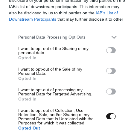
disclosure of your personal information by third parties on the
Πρόεδρε πως τους πετσόκοψες έτσι 😂
IAB’s list of downstream participants. This information may
also be disclosed by us to third parties on the
IAB’s List of
Απαντήστε
0
0
Downstream Participants
that may further disclose it to other
third parties.
Please note that this website/app uses one or more Google
Personal Data Processing Opt Outs
services and may gather and store information including but
not limited to your visit or usage behaviour. You may click to
I want to opt-out of the Sharing of my
personal data.
grant or deny consent to Google and its third-party tags to
Opted In
use your data for below specified purposes in below Google
consent section.
I want to opt-out of the Sale of my
Personal Data.
Opted In
I want to opt-out of processing my
Personal Data for Targeted Advertising.
Opted In
I want to opt-out of Collection, Use,
Retention, Sale, and/or Sharing of my
Personal Data that Is Unrelated with the
Purposes for which it was collected.
Opted Out