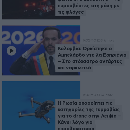
πυροσβέστες στη μάχη με
τις φλόγες
ΚΟΣΜΟΣ
53 λ. πριν
Κολομβία: Ορκίστηκε ο
Αμπελάρδο ντε λα Εσπριέγια
– Στο στόχαστρο αντάρτες
και ναρκωτικά
ΚΟΣΜΟΣ
1 ω. πριν
Η Ρωσία απορρίπτει τις
κατηγορίες της Γερμαβίας
για το drone στην Λειψία –
Κάνει λόγο για
«προβοκάτσια»