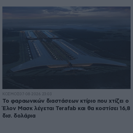
ΚΟΣΜΟΣ
07·08·2026 23:03
Το φαραωνικών διαστάσεων κτίριο που χτίζει ο
Έλον Μασκ λέγεται Terafab και θα κοστίσει 16,8
δισ. δολάρια