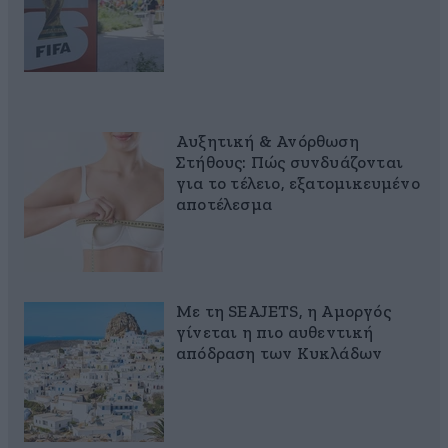
Αυξητική & Ανόρθωση
Στήθους: Πώς συνδυάζονται
για το τέλειο, εξατομικευμένο
αποτέλεσμα
Με τη SEAJETS, η Αμοργός
γίνεται η πιο αυθεντική
απόδραση των Κυκλάδων