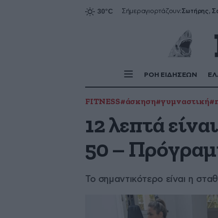
Σήμερα
γιορτάζουν:
ΡΟΗ ΕΙΔΗΣΕΩΝ
ΕΛ
FITNESS
#άσκηση
#γυμναστική
#
12 λεπτά είνα
50 – Πρόγραμ
Το σημαντικότερο είναι η στα