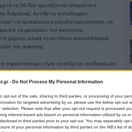
μετά τα 50 δεν χρειάζονται απαραίτητα
ς διάρκειας. Αντίθετα, οι πολύωρες
 μπορεί να προκαλέσουν μεγαλύτερη κόπωση, να
μό και να μειώσουν την ικανότητα
ό φέρνει τελικά τα αντίθετα αποτελέσματα,
ειψη της άσκησης.
ο σημαντικότερο είναι να χτίζεται σταδιακά μια
ια θεωρείται πιο σημαντική από την ένταση, ενώ
ες βοηθούν περισσότερο στη δημιουργία μόνιμης
.gr -
Do Not Process My Personal Information
ν τρόπο, το σώμα προσαρμόζεται σε έναν τρόπο
to opt-out of the sale, sharing to third parties, or processing of your per
ν κίνηση, τη δύναμη και την αυτονομία.
formation for targeted advertising by us, please use the below opt-out s
r selection. Please note that after your opt-out request is processed y
να διάρκειας 12 λεπτών (δύο φορές την
eing interest-based ads based on personal information utilized by us or
disclosed to third parties prior to your opt-out. You may separately opt-
οποιηθεί στο σπίτι και να προσφέρει σημαντικά
losure of your personal information by third parties on the IAB’s list of
ντα: Το σημαντικότερο είναι η σταθερότητα και