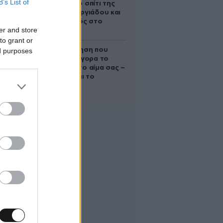
B’s List of
έμβρυο στο σπίτι της
Μαρίας Γεωργιάδου και
ο εγκλεισμός στο
er and store
ψυχιατρείο
to grant or
Η απλή άσκηση που
ed purposes
μειώνει γρήγορα το
σάκχαρο στο αίμα σας –
Και δεν είναι το
περπάτημα