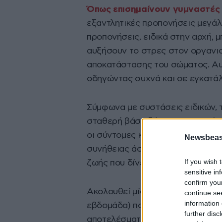
Όπως επισημαίνουν γυμναστές
εξαντλητικές προπονήσεις μεγάλη
προπονήσεις, ειδικά στην αρχή,
αυξήσουν το στρες στον οργανισ
αποκατάστασης του σώματος. Αυτ
οδηγώντας συχνά και σε εγκατάλ
Σύμφωνα με συστάσεις ειδικών, τ
σταθερή βάση δύναμης. Η συνέπε
οι σύντομες καθημερινές ρουτίν
Newsbeast
συνήθειας άσκησης. Με αυτόν το
If you wish 
ζωής που δίνει προτεραιότητα στη
sensitive in
confirm you
Ακολουθεί μία απλή πρωινή ρουτί
continue se
information 
εβδομάδα) που μπορεί να πραγματ
further disc
αποτελέσματα. Και να θυμάστε πά