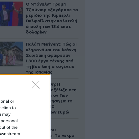
Ο Ντόναλντ Τραμπ
Τζούνιορ εξαγόρασε το
μερίδιο της Κίμπερλι
Γκίλφοϊλ στην πολυτελή
έπαυλη των 13,6 εκατ.
δολαρίων
Παλάτι Marivent: Πώς οι
κληρονόμοι του Ιωάννη
Σαριδάκη αφαίρεσαν
1.300 έργα τέχνης από
τη βασιλική οικογένεια
της Ισπανίας
Αθηνά Ωνάση: Η
απρόσμενη εξέλιξη στη
διαμάχη με τον Γιάν
sonal or
Τοπς – Η κίνηση με το
άλογο των 10
ection to
εκατομμυρίων ευρώ
ou may
 personal
Ο Στράτος
out of the
Τζώρτζογλου
 downstream
αποκαλύπτει: Το νεκρό