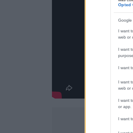
Opted 
Google 
I want t
web or d
I want t
purpose
I want 
I want t
web or d
I want t
or app.
I want t
I want t