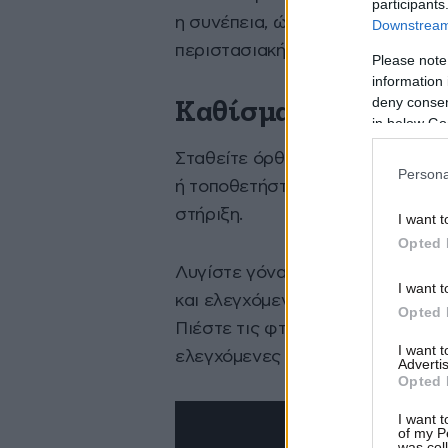
participants
η συνέπεια, ώστε η άσκηση να γίν
Downstream 
περιστασιακή προσπάθεια.
Please note
information 
deny consent
Καθίσματα
in below Go
Σταθείτε όρθιοι με τα πόδια στο
Persona
ή τοποθετήστε τα στους γοφούς. 
στήριξη.
I want t
Opted 
Λυγίστε γόνατα και γοφούς κατε
I want t
και ελεγχόμενα μέχρι οι μηροί ν
Opted 
Πιέστε τις φτέρνες για να επιστ
I want 
ελεγχόμενες επαναλήψεις.
Advertis
Opted 
I want t
of my P
was col