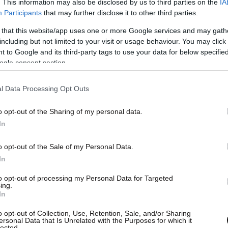
. This information may also be disclosed by us to third parties on the
IA
ει μέρος της καθημερινότητας και όχι μια
Participants
that may further disclose it to other third parties.
 that this website/app uses one or more Google services and may gath
including but not limited to your visit or usage behaviour. You may click 
 to Google and its third-party tags to use your data for below specifi
ogle consent section.
 άνοιγμα των ώμων. Τεντώστε τα χέρια μπροστά
l Data Processing Opt Outs
Αν χρειάζεται, χρησιμοποιήστε μια καρέκλα για
o opt-out of the Sharing of my personal data.
In
βαίνοντας σε θέση καθίσματος. Κατεβείτε αργά
o opt-out of the Sale of my Personal Data.
α φτάσουν περίπου σε θέση «καθίσματος».
In
ρέψετε όρθιοι. Εκτελέστε 12 αργές και
to opt-out of processing my Personal Data for Targeted
ing.
In
o opt-out of Collection, Use, Retention, Sale, and/or Sharing
ersonal Data that Is Unrelated with the Purposes for which it
lected.