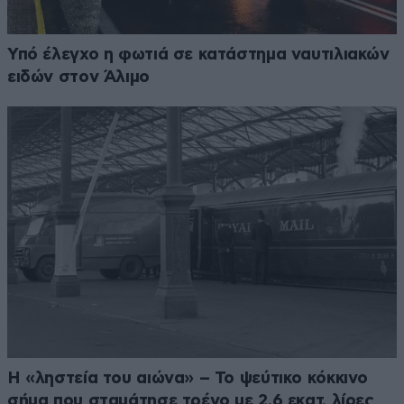
Υπό έλεγχο η φωτιά σε κατάστημα ναυτιλιακών
ειδών στον Άλιμο
Η «ληστεία του αιώνα» – Το ψεύτικο κόκκινο
σήμα που σταμάτησε τρένο με 2,6 εκατ. λίρες