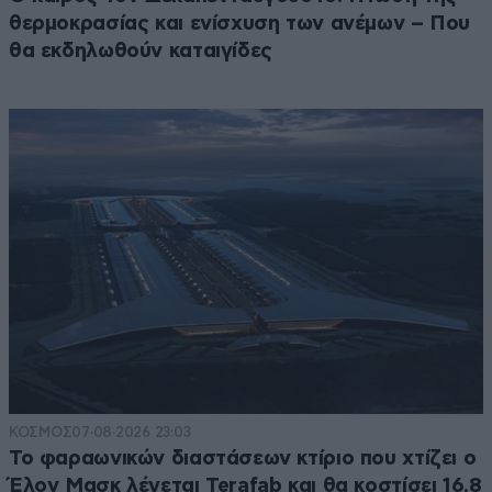
θερμοκρασίας και ενίσχυση των ανέμων – Που
θα εκδηλωθούν καταιγίδες
ΚΟΣΜΟΣ
07·08·2026 23:03
Το φαραωνικών διαστάσεων κτίριο που χτίζει ο
Έλον Μασκ λέγεται Terafab και θα κοστίσει 16,8