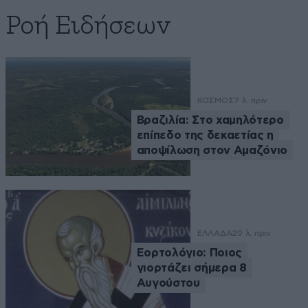
Ροή Ειδήσεων
ΚΟΣΜΟΣ
7 λ. πριν
Βραζιλία: Στο χαμηλότερο
επίπεδο της δεκαετίας η
αποψίλωση στον Αμαζόνιο
ΕΛΛΑΔΑ
20 λ. πριν
Εορτολόγιο: Ποιος
γιορτάζει σήμερα 8
Αυγούστου