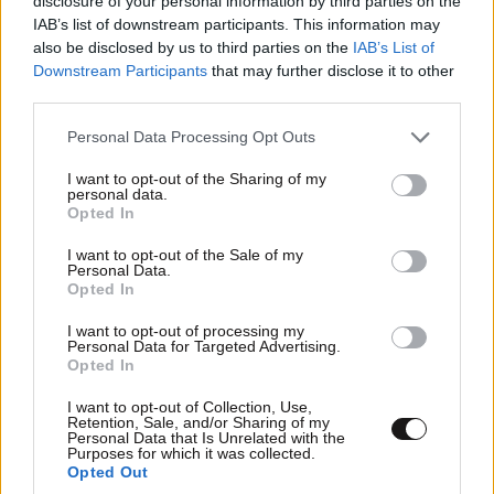
disclosure of your personal information by third parties on the
IAB’s list of downstream participants. This information may
also be disclosed by us to third parties on the
IAB’s List of
Downstream Participants
that may further disclose it to other
third parties.
Please note that this website/app uses one or more Google
Personal Data Processing Opt Outs
services and may gather and store information including but
!!!!!! !!
03·06·2026 22:56
not limited to your visit or usage behaviour. You may click to
I want to opt-out of the Sharing of my
personal data.
grant or deny consent to Google and its third-party tags to
Opted In
Μπράβο μεγάλε είσαι άξιος.
use your data for below specified purposes in below Google
consent section.
I want to opt-out of the Sale of my
Απαντήστε
3
0
Personal Data.
Opted In
I want to opt-out of processing my
Personal Data for Targeted Advertising.
Opted In
TRENDING
I want to opt-out of Collection, Use,
Retention, Sale, and/or Sharing of my
Personal Data that Is Unrelated with the
Purposes for which it was collected.
Opted Out