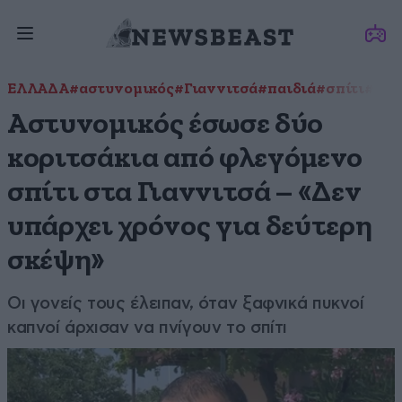
ΕΛΛΑΔΑ
#αστυνομικός
#Γιαννιτσά
#παιδιά
#σπίτι
#φωτ
Αστυνομικός έσωσε δύο
κοριτσάκια από φλεγόμενο
σπίτι στα Γιαννιτσά – «Δεν
υπάρχει χρόνος για δεύτερη
σκέψη»
Οι γονείς τους έλειπαν, όταν ξαφνικά πυκνοί
καπνοί άρχισαν να πνίγουν το σπίτι