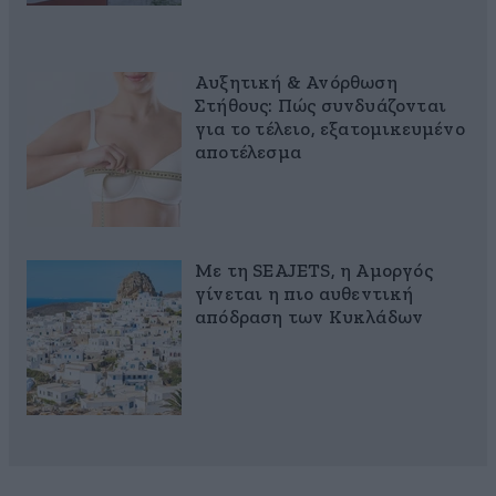
Αυξητική & Ανόρθωση
Στήθους: Πώς συνδυάζονται
για το τέλειο, εξατομικευμένο
αποτέλεσμα
Με τη SEAJETS, η Αμοργός
γίνεται η πιο αυθεντική
απόδραση των Κυκλάδων