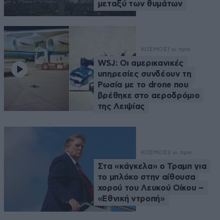
μεταξύ των θυμάτων
ΚΟΣΜΟΣ
1 ω. πριν
WSJ: Οι αμερικανικές
υπηρεσίες συνδέουν τη
Ρωσία με το drone που
βρέθηκε στο αεροδρόμιο
της Λειψίας
ΚΟΣΜΟΣ
2 ω. πριν
Στα «κάγκελα» ο Τραμπ για
το μπλόκο στην αίθουσα
χορού του Λευκού Οίκου –
«Εθνική ντροπή»