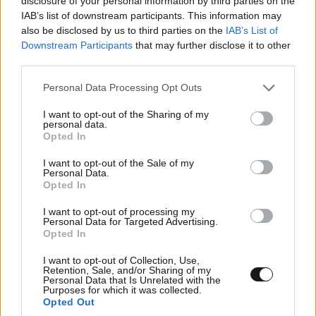
disclosure of your personal information by third parties on the
Εσπριέγια – Στο στόχαστρο αντάρτες και
IAB’s list of downstream participants. This information may
also be disclosed by us to third parties on the
IAB’s List of
ναρκωτικά
Downstream Participants
that may further disclose it to other
third parties.
Please note that this website/app uses one or more Google
Personal Data Processing Opt Outs
services and may gather and store information including but
not limited to your visit or usage behaviour. You may click to
I want to opt-out of the Sharing of my
personal data.
grant or deny consent to Google and its third-party tags to
Opted In
use your data for below specified purposes in below Google
consent section.
I want to opt-out of the Sale of my
Personal Data.
Opted In
I want to opt-out of processing my
Personal Data for Targeted Advertising.
Opted In
I want to opt-out of Collection, Use,
Η Ρωσία απορρίπτει τις κατηγορίες της
Retention, Sale, and/or Sharing of my
Personal Data that Is Unrelated with the
Γερμανίας για το drone στην Λειψία – Κάνει
Purposes for which it was collected.
Opted Out
λόγο για «προβοκάτσια»