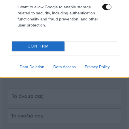
I want to allow Google to enable storage
related to security, including authentication
ΣΧΌΛΙΑ ΑΝΑΓΝΩΣΤΏΝ
1
functionality and fraud prevention, and other
user protection.
CONFIRM
ΠΡΟΣΘΕΣΤΕ ΤΟ ΣΧΟΛΙΟ ΣΑΣ
Data Deletion
Data Access
Privacy Policy