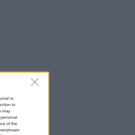
sonal or
ection to
ou may
 personal
out of the
 downstream