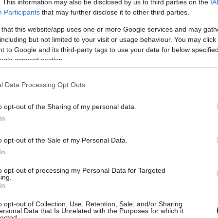
. This information may also be disclosed by us to third parties on the
IA
μεγάλο “green” experience, με creators,
Participants
that may further disclose it to other third parties.
αλληλεπιδρούν με το brand σε πραγματικό χρόνο,
 that this website/app uses one or more Google services and may gath
 και live content.
including but not limited to your visit or usage behaviour. You may click 
 to Google and its third-party tags to use your data for below specifi
ogle consent section.
al buzz στην Ιαπωνία, με το official account της
ντρώνει χιλιάδες ακολούθους μέσα σε λίγες
l Data Processing Opt Outs
ου brand στην αγορά.
o opt-out of the Sharing of my personal data.
In
λά και της διατήρησης της ελληνικής ταυτότητας
ναι το γεγονός ότι οι φιάλες που κυκλοφορούν
o opt-out of the Sale of my Personal Data.
Born in Greece. Bottled in Japan
”,
In
ρα συμβολικό τρόπο την ελληνική προέλευση της
to opt-out of processing my Personal Data for Targeted
άκρη του κόσμου.
ing.
In
o opt-out of Collection, Use, Retention, Sale, and/or Sharing
ersonal Data that Is Unrelated with the Purposes for which it
lected.