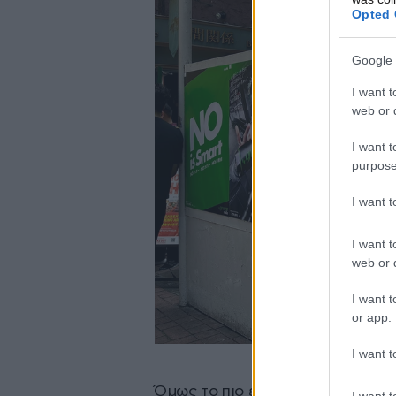
Opted 
Google 
I want t
web or d
I want t
purpose
I want 
I want t
web or d
I want t
or app.
I want t
Όμως το πιο ενδιαφέρον στοιχείο 
I want t