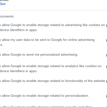
Out
consents
o allow Google to enable storage related to advertising like cookies on
evice identifiers in apps.
o allow my user data to be sent to Google for online advertising
s.
to allow Google to send me personalized advertising.
o allow Google to enable storage related to analytics like cookies on
evice identifiers in apps.
o allow Google to enable storage related to functionality of the website
o allow Google to enable storage related to personalization.
δεν είναι μόνο το ίδιο το launch event.
o allow Google to enable storage related to security, including