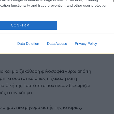
cation functionality and fraud prevention, and other user protection.
αίνεται να βρίσκει ανταπόκριση σε μια τόσο
CONFIRM
σσότεροι καταναλωτές αναζητούν επιλογές χωρίς
 πιο σύγχρονη προσέγγιση στην καθημερινή
Data Deletion
Data Access
Privacy Policy
γησε μια διαφορετική πρόταση στην κατηγορία
ια και μια ξεκάθαρη φιλοσοφία γύρω από τη
ριττά συστατικά όπως η ζάχαρη και η
ια δική της ταυτότητα που πλέον ξεχωρίζει
ρές στον κόσμο.
ιο σημαντικό μήνυμα αυτής της ιστορίας.