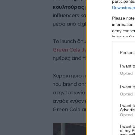
participants
κουλτούρας
μετατράπηκε σε ένα 
Downstream 
influencers και καταναλωτές να 
Please note
μέσα από digital προβολές, videos
information 
deny consent
in below Go
Το launch δημιούργησε έντονο soci
Green Cola Japan
στο X να συγκε
Persona
ημέρες από την επίσημη είσοδο τ
I want t
Opted 
Χαρακτηριστικό της απήχησης αλ
του brand στη νέα αυτή αγορά εί
I want t
στην Ιαπωνία φέρουν τη φράση “
Opted 
αναδεικνύοντας με έναν ιδιαίτε
I want 
Green Cola ακόμη και στην άλλη 
Advertis
Opted 
I want t
of my P
was col