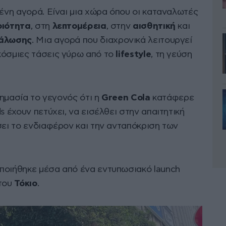
μένη αγορά. Είναι μια χώρα όπου οι καταναλωτές
οιότητα
, στη
λεπτομέρεια
, στην
αισθητική
και
νάλωσης
. Μια αγορά που διαχρονικά λειτουργεί
κόσμιες τάσεις γύρω από το
lifestyle
, τη γεύση
 σημασία το γεγονός ότι η
Green Cola
κατάφερε
s έχουν πετύχει, να εισέλθει στην απαιτητική
σει το ενδιαφέρον και την ανταπόκριση των
ποιήθηκε μέσα από ένα εντυπωσιακό launch
 του
Τόκιο
.