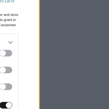
B’s List of
er and store
to grant or
ed purposes