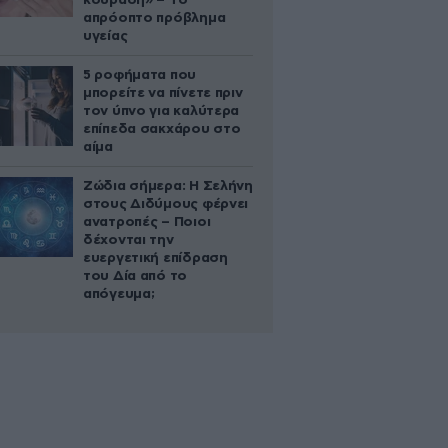
κούραση» – Το
απρόοπτο πρόβλημα
υγείας
5 ροφήματα που
μπορείτε να πίνετε πριν
τον ύπνο για καλύτερα
επίπεδα σακχάρου στο
αίμα
Ζώδια σήμερα: Η Σελήνη
στους Διδύμους φέρνει
ανατροπές – Ποιοι
δέχονται την
ευεργετική επίδραση
του Δία από το
απόγευμα;