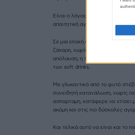
authenti
Είναι ο λόγος που η
Green Cola
φ
απαιτητική αγορά.
Σε μια εποχή όπου όλο και περι
ζάχαρη, χωρίς ασπαρτάμη και με
απόλαυση, η Green Cola δημιούρ
των soft drinks.
Με γλυκαντικό από το φυτό στέβ
συνειδητή κατανάλωση, χωρίς πε
ασπαρταμη, κατάφερε να χτίσει μ
ακόμη και στις πιο δύσκολες αγο
Και τελικά αυτό να είναι και το π