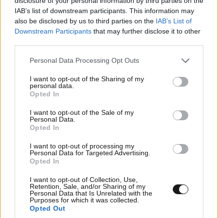
disclosure of your personal information by third parties on the
IAB’s list of downstream participants. This information may
also be disclosed by us to third parties on the
IAB’s List of
Downstream Participants
that may further disclose it to other
third parties.
Please note that this website/app uses one or more Google
Personal Data Processing Opt Outs
Περικοπή 8.000 θέσεων εργασίας έως το τέλος
services and may gather and store information including but
του 2028 αποφάσισε η BMW – Στόχος η
not limited to your visit or usage behaviour. You may click to
I want to opt-out of the Sharing of my
personal data.
εξοικονόμηση ενός δισεκατομμυρίου ευρώ
grant or deny consent to Google and its third-party tags to
Opted In
use your data for below specified purposes in below Google
consent section.
I want to opt-out of the Sale of my
Personal Data.
Opted In
I want to opt-out of processing my
Personal Data for Targeted Advertising.
Opted In
I want to opt-out of Collection, Use,
Retention, Sale, and/or Sharing of my
Personal Data that Is Unrelated with the
Purposes for which it was collected.
Opted Out