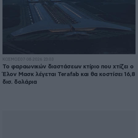
ΚΟΣΜΟΣ
07·08·2026 23:03
Το φαραωνικών διαστάσεων κτίριο που χτίζει ο
Έλον Μασκ λέγεται Terafab και θα κοστίσει 16,8
δισ. δολάρια