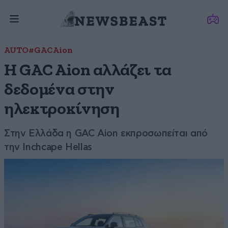
AUTO
#GAC Aion
Η GAC Aion αλλάζει τα
δεδομένα στην
ηλεκτροκίνηση
Στην Ελλάδα η GAC Aion εκπροσωπείται από
την Inchcape Hellas