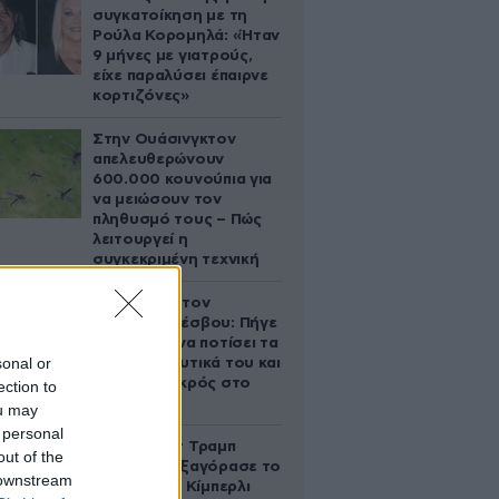
συγκατοίκηση με τη
Ρούλα Κορομηλά: «Ήταν
9 μήνες με γιατρούς,
είχε παραλύσει έπαιρνε
κορτιζόνες»
Στην Ουάσινγκτον
απελευθερώνουν
600.000 κουνούπια για
να μειώσουν τον
πληθυσμό τους – Πώς
λειτουργεί η
συγκεκριμένη τεχνική
Τραγωδία στον
Ασώματο Λέσβου: Πήγε
στο κτήμα να ποτίσει τα
sonal or
οπωροκηπευτικά του και
βρέθηκε νεκρός στο
ection to
πηγάδι
ou may
 personal
Ο Ντόναλντ Τραμπ
out of the
Τζούνιορ εξαγόρασε το
 downstream
μερίδιο της Κίμπερλι