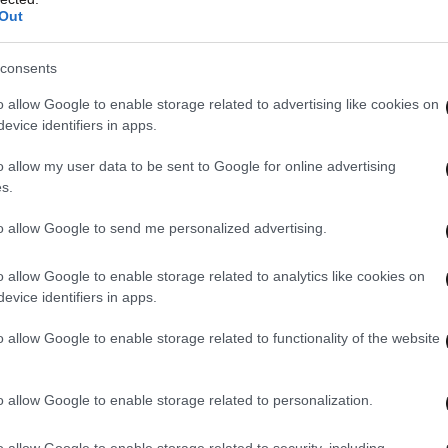
Out
τας πρόσφατα στο «Πρωινό»,
είπε ότι θα πήγαινε
consents
ωνισμό
, δείχνοντας πως η εμπειρία της
o allow Google to enable storage related to advertising like cookies on
 μια σημαντική στιγμή της καριέρας του.
evice identifiers in apps.
o allow my user data to be sent to Google for online advertising
s.
to allow Google to send me personalized advertising.
o allow Google to enable storage related to analytics like cookies on
evice identifiers in apps.
o allow Google to enable storage related to functionality of the website
o allow Google to enable storage related to personalization.
o allow Google to enable storage related to security, including