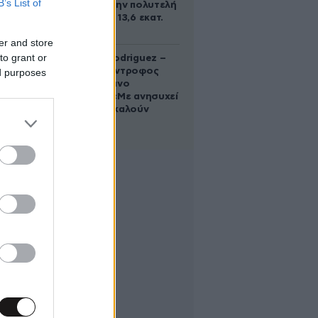
B’s List of
Γκίλφοϊλ στην πολυτελή
έπαυλη των 13,6 εκατ.
δολαρίων
er and store
to grant or
Georgina Rodriguez –
Ξεσπά η σύντροφος
ed purposes
του Κριστιάνο
Ρονάλντο: «Με ανησυχεί
που με αποκαλούν
χοντρή»