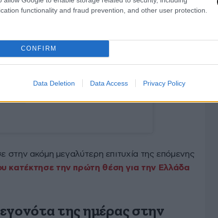
cation functionality and fraud prevention, and other user protection.
 this post on Instagram
CONFIRM
Data Deletion
Data Access
Privacy Policy
σε στην ακόμη μεγαλύτερη επιτυχία της επόμενης
υ κατέκτησε την πρώτη θέση για την Ελλάδα
εγονότα της ημέρας στην