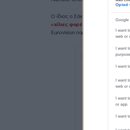
Opted 
Ο ίδιος ο Σάκης Ρουβάς, μιλών
Google 
«χίλιες φορές» ξανά στον διαγ
I want t
Eurovision παραμένει για εκείνον
web or d
I want t
purpose
I want 
I want t
web or d
I want t
or app.
I want t
I want t