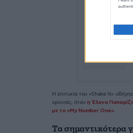
authenti
View
Η επιτυχία του «Shake It» οδήγη
χρονιάς, όταν
η Έλενα Παπαρίζο
με το «My Number One»
.
Τα σημαντικότερα γ