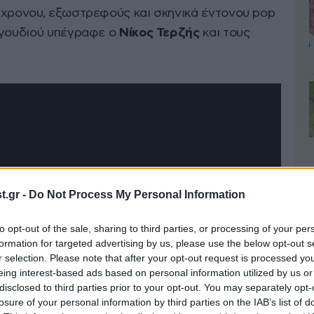
γχρονου, εξωστρεφούς και σκηνικά έντονου pop
αγουδιού υπέγραφε ο
Νίκος Τερζής
και τους
.gr -
Do Not Process My Personal Information
to opt-out of the sale, sharing to third parties, or processing of your per
formation for targeted advertising by us, please use the below opt-out s
r selection. Please note that after your opt-out request is processed y
eing interest-based ads based on personal information utilized by us or
disclosed to third parties prior to your opt-out. You may separately opt-
losure of your personal information by third parties on the IAB’s list of