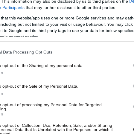
. This information may also be disclosed by us to third parties on the
IA
Participants
that may further disclose it to other third parties.
 that this website/app uses one or more Google services and may gath
including but not limited to your visit or usage behaviour. You may click 
 to Google and its third-party tags to use your data for below specifi
ogle consent section.
l Data Processing Opt Outs
o opt-out of the Sharing of my personal data.
 βαθμούς
στον τελικό και κατέκτησε την τρίτη
In
ηνική συμμετοχή ήταν από τις πιο ισχυρές της
απήχηση και στην Ελλάδα, καθώς η μετάδοση από
o opt-out of the Sale of my Personal Data.
έασης, με ποσοστό που αναφέρεται στο 86,5%.
In
to opt-out of processing my Personal Data for Targeted
ως μια μεμονωμένη διάκριση. Αντίθετα,
ing.
In
μεία της πιο δυνατής περιόδου της Ελλάδας στη
η της Έλενας Παπαρίζου το 2005 με το «My
o opt-out of Collection, Use, Retention, Sale, and/or Sharing
ersonal Data that Is Unrelated with the Purposes for which it
lected.