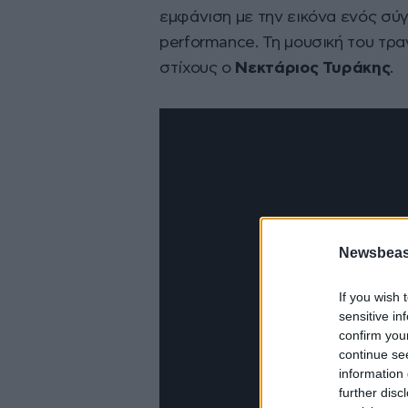
εμφάνιση με την εικόνα ενός σύ
performance. Τη μουσική του τρ
στίχους ο
Νεκτάριος Τυράκης
.
Newsbeast
If you wish 
sensitive in
confirm you
continue se
information 
further disc