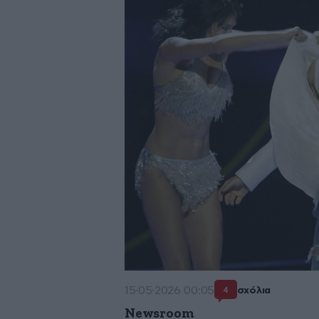
15·05·2026 00:05
σχόλια
4
Newsroom