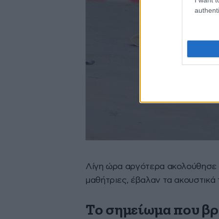
authenti
Λίγη ώρα αργότερα ακολούθησε η
μαθήτριες, έβαλαν τα ακουστικά 
Το σημείωμα που βρ