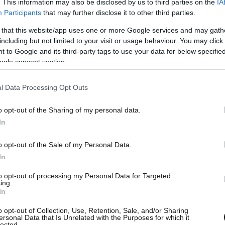
. This information may also be disclosed by us to third parties on the
IA
ι της Τρίτης όταν τα δύο 17χρονα κορίτσια
Participants
that may further disclose it to other third parties.
κίας όπου διέμενε η μία από αυτές, έχοντας
 that this website/app uses one or more Google services and may gath
του χώρου.
including but not limited to your visit or usage behaviour. You may click 
 to Google and its third-party tags to use your data for below specifi
ogle consent section.
l Data Processing Opt Outs
o opt-out of the Sharing of my personal data.
In
o opt-out of the Sale of my Personal Data.
In
to opt-out of processing my Personal Data for Targeted
ing.
In
o opt-out of Collection, Use, Retention, Sale, and/or Sharing
ersonal Data that Is Unrelated with the Purposes for which it
lected.