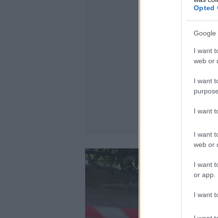
Opted 
Google 
I want t
web or d
I want t
purpose
I want 
I want t
web or d
I want t
or app.
I want t
I want t