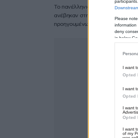
participants
Το πανέλληνιο πάγωσε το μεσημέρ
Downstream 
ανέβηκαν στην ταράτσα πολυκατοι
Please note
προηγουμένως πάρει τα κλειδιά 
information 
deny consent
in below Go
Persona
I want t
Opted 
I want t
Opted 
I want 
Advertis
Opted 
I want t
of my P
was col