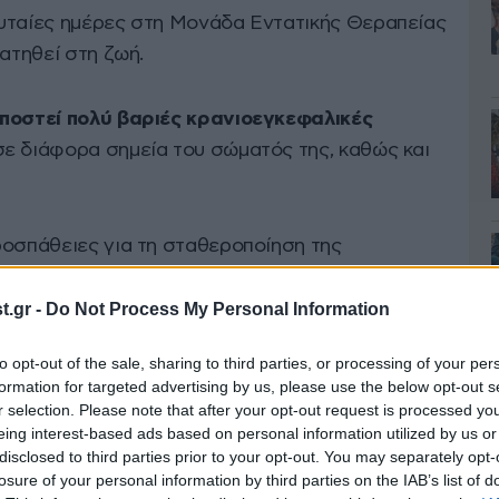
υταίες ημέρες στη Μονάδα Εντατικής Θεραπείας
ρατηθεί στη ζωή.
υποστεί πολύ βαριές κρανιοεγκεφαλικές
σε διάφορα σημεία του σώματός της, καθώς και
ροσπάθειες για τη σταθεροποίηση της
ματά της ήταν ιδιαίτερα σοβαρά.
.gr -
Do Not Process My Personal Information
ήλικων κοριτσιών είχε προκαλέσει σοκ, με τις
to opt-out of the sale, sharing to third parties, or processing of your per
ηση των ακριβών συνθηκών κάτω από τις οποίες
formation for targeted advertising by us, please use the below opt-out s
r selection. Please note that after your opt-out request is processed y
eing interest-based ads based on personal information utilized by us or
disclosed to third parties prior to your opt-out. You may separately opt-
γωδίας στο Ηράκλειο
losure of your personal information by third parties on the IAB’s list of