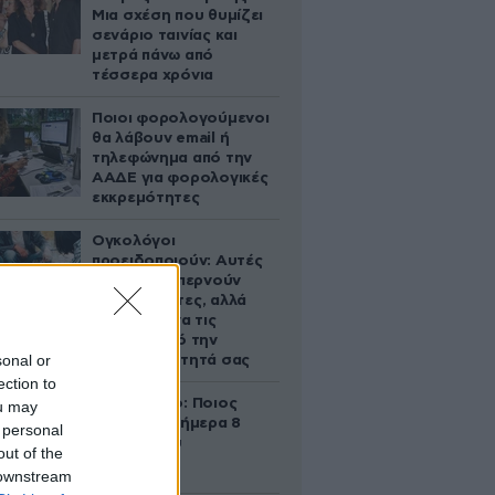
Μια σχέση που θυμίζει
σενάριο ταινίας και
μετρά πάνω από
τέσσερα χρόνια
Ποιοι φορολογούμενοι
θα λάβουν email ή
τηλεφώνημα από την
ΑΑΔΕ για φορολογικές
εκκρεμότητες
Ογκολόγοι
προειδοποιούν: Αυτές
οι τροφές, περνούν
απαρατήρητες, αλλά
καλό είναι να τις
βγάλετε από την
sonal or
καθημερινότητά σας
ection to
Εορτολόγιο: Ποιος
ou may
γιορτάζει σήμερα 8
 personal
Αυγούστου
out of the
 downstream