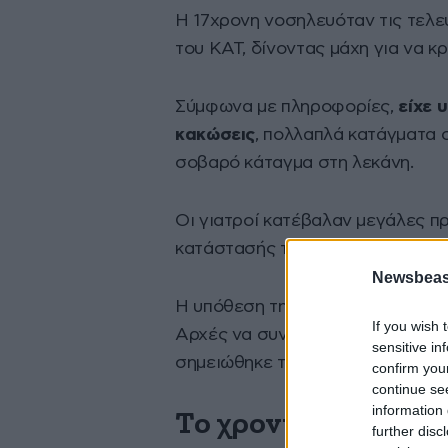
Η 17χρονη νοσηλευόταν τις τελε
του ΚΑΤ, δίνοντας μάχη για να κ
Σύμφωνα με πληροφορίες,
είχε 
κακώσεις
, πολλαπλά κατάγματα 
σοβαρό κάταγμα στη λεκάνη.
Οι γιατροί κατέβαλαν μεγάλες π
κατάστασής της, ωστόσο τα τραύ
Newsbeast
Η υπόθεση της πτώσης των δύο αν
If you wish 
Αρχές να συνεχίζουν τη διερεύν
sensitive in
σημειώθηκε το περιστατικό.
confirm you
continue se
information 
Το χρονικό της τρα
further disc