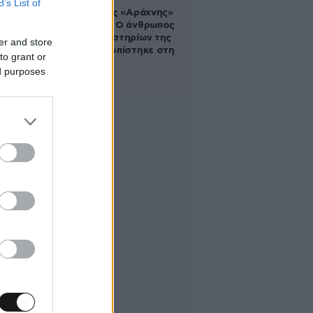
B’s List of
Στα ίχνη της «Αράχνης»
του Άσαντ: Ο άνθρωπος
των βασανιστηρίων της
er and store
Συρίας εντοπίστηκε στη
to grant or
Ρωσία
ed purposes