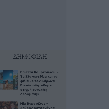
ΔΗΜΟΦΙΛΗ
Εριέττα Κούρκουλου –
Τα 33α γενέθλια και τα
φιλιά με τον Βύρωνα
Βασιλειάδη: «Καμία
στιγμή ευτυχίας
δεδομένη»
Νία Βαρντάλος –
Σπύρος Κατσαγάνης: