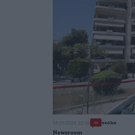
14·05·2026 22:06
σχόλια
46
Newsroom