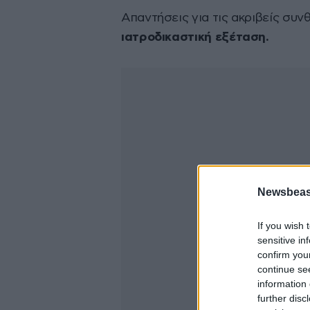
Απαντήσεις για τις ακριβείς συν
ιατροδικαστική εξέταση.
Newsbeast
If you wish 
sensitive in
confirm you
continue se
information 
further disc