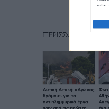
authenti
ΠΕΡΙΣΣΟΤΕΡΑ ΑΠΟ
Δυτική Αττική: «Αγώνας
Φωτι
δρόμου» για τα
Αθήν
αντιπλημμυρικά έργα
Απεγ
πριν από τις πρώτες
ένα 