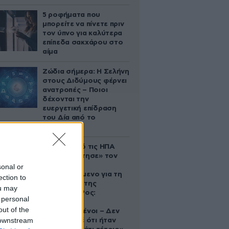
5 ροφήματα που
μπορείτε να πίνετε πριν
τον ύπνο για καλύτερα
επίπεδα σακχάρου στο
αίμα
Ζώδια σήμερα: Η Σελήνη
στους Διδύμους φέρνει
ανατροπές – Ποιοι
δέχονται την
ευεργετική επίδραση
του Δία από το
απόγευμα;
Ζευγάρι από τις ΗΠΑ
που «υιοθέτησε» τον
Αφγανό
sonal or
κατηγορούμενο για τη
ection to
δολοφονία της
ou may
Ελίζαμπεθ Ρος:
 personal
«Είμαστε
out of the
συντετριμμένοι – Δεν
 downstream
έδειξε ποτέ ότι ήταν