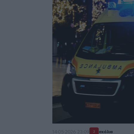
14·05·2026 23:09
σχόλια
2