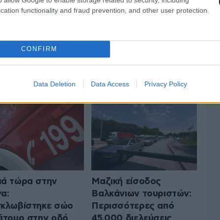
cation functionality and fraud prevention, and other user protection.
CONFIRM
 ΤΗΝ ΕΛΛΑΔΑ
ΟΛΑ ΤΑ ΑΡΘΡΑ
Data Deletion
Data Access
Privacy Policy
ά τώρα στην
Μαζική είσοδος
α:
Βαλκάνιων τουριστών:
κλωβίστηκε σώο
Περισσότερες από
άτομο στην οδό
45.000 διελεύσεις