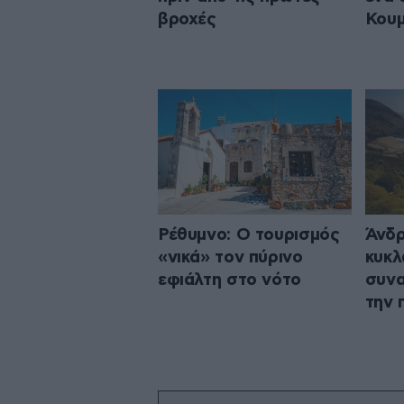
βροχές
Κου
Ρέθυμνο: Ο τουρισμός
Άνδρ
«νικά» τον πύρινο
κυκλ
εφιάλτη στο νότο
συνα
την 