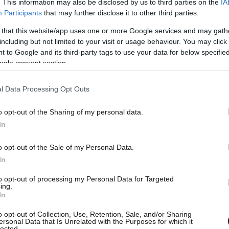
. This information may also be disclosed by us to third parties on the
IA
Participants
that may further disclose it to other third parties.
 that this website/app uses one or more Google services and may gath
including but not limited to your visit or usage behaviour. You may click 
 to Google and its third-party tags to use your data for below specifi
ogle consent section.
l Data Processing Opt Outs
o opt-out of the Sharing of my personal data.
In
o opt-out of the Sale of my Personal Data.
In
to opt-out of processing my Personal Data for Targeted
ing.
In
o opt-out of Collection, Use, Retention, Sale, and/or Sharing
ersonal Data that Is Unrelated with the Purposes for which it
lected.