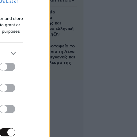
ικανός για κάτι τέτοιο»
B’s List of
Ακυρώνει δύο
συμβόλαια ο
er and store
Λαρεντζάκης και
to grant or
υπογράφει σε ελληνική
ed purposes
ομάδα-έκπληξη!
Στο Α’ Νεκροταφείο το
μνημόσυνο για τη Λένα
Σαμαρά – Συγγενείς και
φίλοι στο πλευρό της
οικογένειας