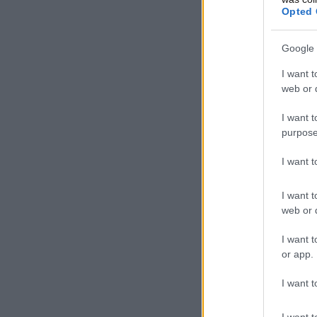
Opted 
Google 
I want t
web or d
I want t
purpose
I want 
I want t
web or d
I want t
or app.
I want t
I want t