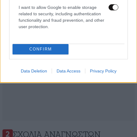
I want to allow Google to enable storage
Ακολουθήστε το
NEWSBEAST
στο
Google News
related to security, including authentication
functionality and fraud prevention, and other
και μάθετε πρώτοι όλες τις ειδήσεις
user protection.
CONFIRM
Data Deletion
Data Access
Privacy Policy
ΣΧΌΛΙΑ ΑΝΑΓΝΩΣΤΏΝ
2