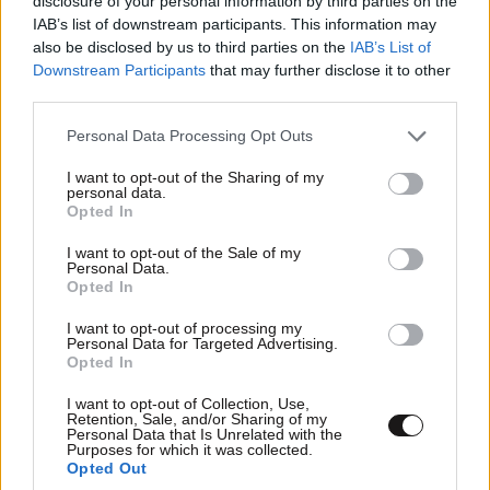
Όσα πρέπει να γνωρίζετε για τις viral
disclosure of your personal information by third parties on the
IAB’s list of downstream participants. This information may
«αντιφλεγμονώδεις» τάσεις
also be disclosed by us to third parties on the
IAB’s List of
Downstream Participants
that may further disclose it to other
third parties.
Please note that this website/app uses one or more Google
Personal Data Processing Opt Outs
services and may gather and store information including but
not limited to your visit or usage behaviour. You may click to
I want to opt-out of the Sharing of my
personal data.
grant or deny consent to Google and its third-party tags to
Opted In
use your data for below specified purposes in below Google
consent section.
I want to opt-out of the Sale of my
Personal Data.
Opted In
I want to opt-out of processing my
Personal Data for Targeted Advertising.
Opted In
I want to opt-out of Collection, Use,
Δεν τρώτε λιπαρά ψάρια; 5 φυτικές τροφές
Retention, Sale, and/or Sharing of my
Personal Data that Is Unrelated with the
πλούσιες σε ωμέγα-3 για την προστασία της
Purposes for which it was collected.
καρδιάς
Opted Out