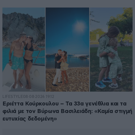
LIFESTYLE
08·08·2026 19:12
Εριέττα Κούρκουλου – Τα 33α γενέθλια και τα
φιλιά με τον Βύρωνα Βασιλειάδη: «Καμία στιγμή
ευτυχίας δεδομένη»