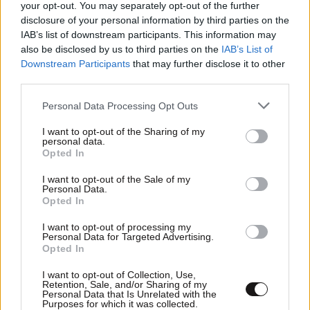
your opt-out. You may separately opt-out of the further
disclosure of your personal information by third parties on the
IAB’s list of downstream participants. This information may
04·04·2025 10:00
also be disclosed by us to third parties on the
IAB’s List of
Μπιφτέκια φακής
Downstream Participants
that may further disclose it to other
third parties.
Please note that this website/app uses one or more Google
Personal Data Processing Opt Outs
services and may gather and store information including but
not limited to your visit or usage behaviour. You may click to
I want to opt-out of the Sharing of my
personal data.
grant or deny consent to Google and its third-party tags to
Opted In
use your data for below specified purposes in below Google
consent section.
I want to opt-out of the Sale of my
Personal Data.
Opted In
I want to opt-out of processing my
Personal Data for Targeted Advertising.
Opted In
I want to opt-out of Collection, Use,
Retention, Sale, and/or Sharing of my
Personal Data that Is Unrelated with the
13·03·2025 10:00
Purposes for which it was collected.