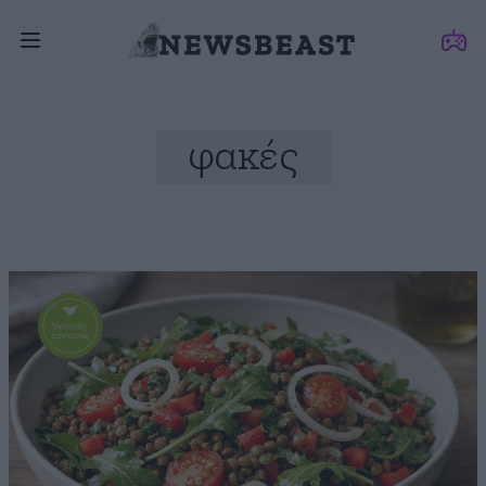
φακές