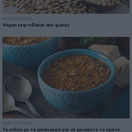
10·09·2023 16:02
Vegan κεφτεδάκια από φακές
01·05·2023 21:07
Το κόλπο με το μούλιασμα για να μειώσετε το χρόνο