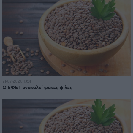
21·07·2020 13:31
Ο ΕΦΕΤ ανακαλεί φακές ψιλές