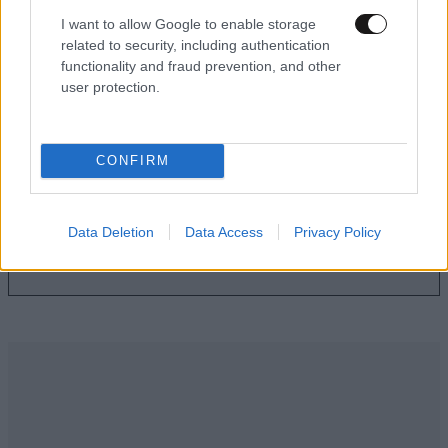
I want to allow Google to enable storage
related to security, including authentication
Τι πρέπει να κάνουν οι άνδρες στα 40, 50, 60
functionality and fraud prevention, and other
user protection.
και 70 – Μην περιμένετε να σας «προδώσει» το
σώμα σας
CONFIRM
Data Deletion
Data Access
Privacy Policy
Ακολουθήστε το
NEWSBEAST
στο
Google News
και μάθετε πρώτοι όλες τις ειδήσεις