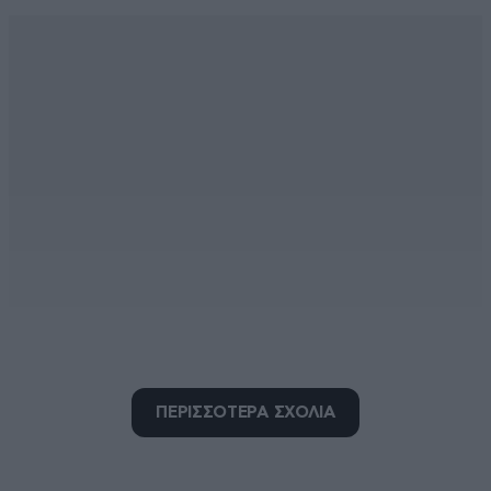
εμπιστεύσιμος
27·05·2026 14:02
ΠΕΡΙΣΣΟΤΕΡΑ ΣΧΟΛΙΑ
δεν θα τον εμπιστευόμουν, εδώ δεν εμπιστεύομαι
τους δικούς μας 60-70φεύγα που αρνούνται να βγουν
στη σύνταξη (το χρήμα είναι ωραίο)