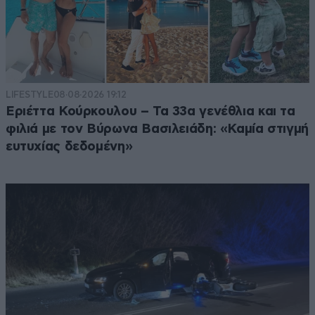
LIFESTYLE
08·08·2026 19:12
Εριέττα Κούρκουλου – Τα 33α γενέθλια και τα
φιλιά με τον Βύρωνα Βασιλειάδη: «Καμία στιγμή
ευτυχίας δεδομένη»