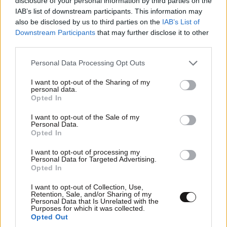
disclosure of your personal information by third parties on the
IAB’s list of downstream participants. This information may
also be disclosed by us to third parties on the
IAB’s List of
Downstream Participants
that may further disclose it to other
third parties.
Please note that this website/app uses one or more Google
Personal Data Processing Opt Outs
services and may gather and store information including but
not limited to your visit or usage behaviour. You may click to
I want to opt-out of the Sharing of my
Πώς αλλάζει η τεχνητή νοημοσύνη τον
personal data.
grant or deny consent to Google and its third-party tags to
Opted In
εγκέφαλό σας; «Είναι σαν το TikTok και η
use your data for below specified purposes in below Google
φαιντανύλη να απέκτησαν παιδί»
consent section.
I want to opt-out of the Sale of my
Personal Data.
Opted In
I want to opt-out of processing my
Personal Data for Targeted Advertising.
Opted In
I want to opt-out of Collection, Use,
Retention, Sale, and/or Sharing of my
Personal Data that Is Unrelated with the
Purposes for which it was collected.
Opted Out