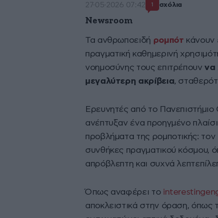
27·05·2026 07:42
σχόλια
1
Newsroom
Τα ανθρωποειδή
ρομπότ
κάνουν 
πραγματική καθημερινή χρησιμότ
νοημοσύνης τους επιτρέπουν
να 
μεγαλύτερη ακρίβεια
, σταθερότ
Ερευνητές από το Πανεπιστήμιο C
ανέπτυξαν ένα προηγμένο πλαίσι
προβλήματα της ρομποτικής: το
συνθήκες πραγματικού κόσμου, όπ
απρόβλεπτη και συχνά λεπτεπίλε
Όπως αναφέρει το
interestingen
αποκλειστικά στην όραση, όπως 