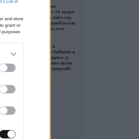
B’s List of
Ο Στράτος
Τζώρτζογλου
αποκαλύπτει: Το νεκρό
έμβρυο στο σπίτι της
er and store
Μαρίας Γεωργιάδου και
to grant or
ο εγκλεισμός στο
ed purposes
ψυχιατρείο
Σαν σήμερα 6
Αυγούστου: Πεθαίνει η
Ρίτα Σακελλαρίου, η
λαϊκή ντίβα που έκανε
τη ζωή της τραγούδι