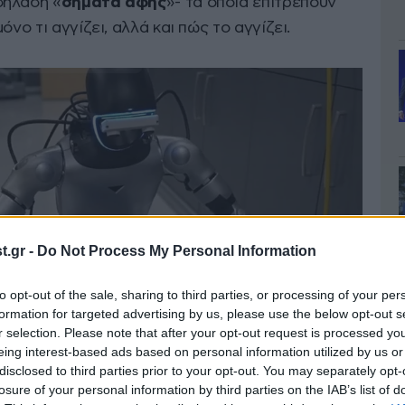
δηλαδή «
σήματα αφής
»- τα οποία επιτρέπουν
νο τι αγγίζει, αλλά και πώς το αγγίζει.
.gr -
Do Not Process My Personal Information
to opt-out of the sale, sharing to third parties, or processing of your per
formation for targeted advertising by us, please use the below opt-out s
r selection. Please note that after your opt-out request is processed y
eing interest-based ads based on personal information utilized by us or
disclosed to third parties prior to your opt-out. You may separately opt-
losure of your personal information by third parties on the IAB’s list of