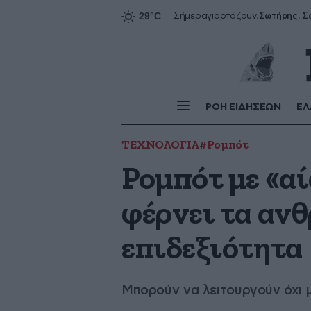
Σήμερα
γιορτάζουν:
ΡΟΗ ΕΙΔΗΣΕΩΝ
ΕΛ
ΤΕΧΝΟΛΟΓΙΑ
#Ρομπότ
Ρομπότ με «αί
φέρνει τα αν
επιδεξιότητα
Μπορούν να λειτουργούν όχι 