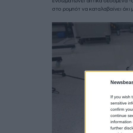
ενσωματώνει απτικά δεδομένα -
στο ρομπότ να καταλαβαίνει όχι μό
Newsbeast
If you wish 
sensitive in
confirm you
continue se
information 
further disc