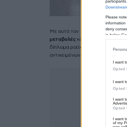
participants
Downstream 
Please note
information 
deny consent
Με αυτό τον τρόπο,
μπορεί να εκ
in below Go
μεταβολές
κατά τη διάρκεια μιας
δίπλωμα ρούχων, η μεταφορά εύ
Persona
αντικειμένων χωρίς ζημιές.
I want t
Opted 
I want t
Opted 
I want 
Advertis
Opted 
I want t
of my P
was col