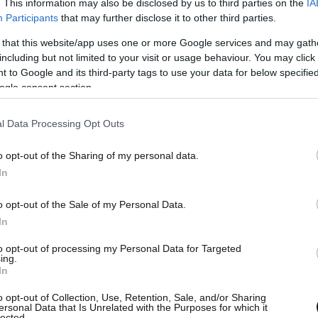
. This information may also be disclosed by us to third parties on the
IA
Participants
that may further disclose it to other third parties.
 that this website/app uses one or more Google services and may gath
including but not limited to your visit or usage behaviour. You may click 
 to Google and its third-party tags to use your data for below specifi
τιμήσει πιέσεις, αντιστάσεις και μικρο-
ogle consent section.
 κίνησης, κάτι κρίσιμο για εργασίες όπως το
θραυστων αντικειμένων ή η στοίβαξη
l Data Processing Opt Outs
o opt-out of the Sharing of my personal data.
In
o opt-out of the Sale of my Personal Data.
In
to opt-out of processing my Personal Data for Targeted
ing.
In
o opt-out of Collection, Use, Retention, Sale, and/or Sharing
ersonal Data that Is Unrelated with the Purposes for which it
lected.