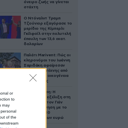
όνειρο ζωής να γίνεται
στάχτη
Ο Ντόναλντ Τραμπ
Τζούνιορ εξαγόρασε το
μερίδιο της Κίμπερλι
Γκίλφοϊλ στην πολυτελή
έπαυλη των 13,6 εκατ.
δολαρίων
Παλάτι Marivent: Πώς οι
κληρονόμοι του Ιωάννη
Σαριδάκη αφαίρεσαν
1.300 έργα τέχνης από
τη βασιλική οικογένεια
της Ισπανίας
Αθηνά Ωνάση: Η
sonal or
απρόσμενη εξέλιξη στη
ection to
διαμάχη με τον Γιάν
ou may
Τοπς – Η κίνηση με το
 personal
άλογο των 10
out of the
εκατομμυρίων ευρώ
 downstream