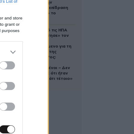
B’s List of
δέχονται την
ευεργετική επίδραση
του Δία από το
er and store
απόγευμα;
to grant or
ed purposes
Ζευγάρι από τις ΗΠΑ
που «υιοθέτησε» τον
Αφγανό
κατηγορούμενο για τη
δολοφονία της
Ελίζαμπεθ Ρος:
«Είμαστε
συντετριμμένοι – Δεν
έδειξε ποτέ ότι ήταν
ικανός για κάτι τέτοιο»