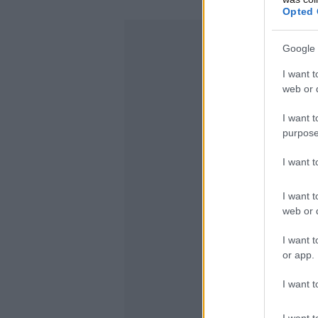
Opted 
Google 
I want t
web or d
I want t
purpose
I want 
I want t
web or d
I want t
or app.
I want t
I want t