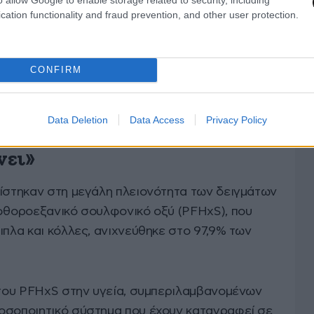
cation functionality and fraud prevention, and other user protection.
CONFIRM
Data Deletion
Data Access
Privacy Policy
νει»
πίστηκαν στη μεγάλη πλειονότητα των δειγμάτων
ρφθοροεξανικό σουλφονικό οξύ (PFHxS), που
ιπλα και κόλλες, ανιχνεύθηκε στο 97,9% των
ς του PFHxS στην υγεία, συμπεριλαμβανομένων
οσοποιητικό σύστημα που έχουν καταγραφεί σε