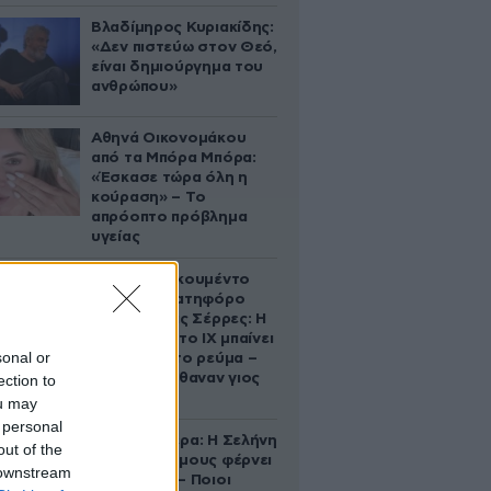
Βλαδίμηρος Κυριακίδης:
«Δεν πιστεύω στον Θεό,
είναι δημιούργημα του
ανθρώπου»
Αθηνά Οικονομάκου
από τα Μπόρα Μπόρα:
«Έσκασε τώρα όλη η
κούραση» – Το
απρόοπτο πρόβλημα
υγείας
Βίντεο-ντοκουμέντο
από το θανατηφόρο
τροχαίο στις Σέρρες: Η
στιγμή που το ΙΧ μπαίνει
sonal or
στο αντίθετο ρεύμα –
Ακαριαία πέθαναν γιος
ection to
και μητέρα
ou may
 personal
Ζώδια σήμερα: Η Σελήνη
out of the
στους Διδύμους φέρνει
 downstream
ανατροπές – Ποιοι