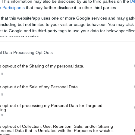
. This information may also be disclosed by us to third parties on the
IA
αυτόχρονα στους ανθρώπους», δήλωσε η
Participants
that may further disclose it to other third parties.
ο NMS Labs, σύμφωνα με το
Science Alert
.
 that this website/app uses one or more Google services and may gath
πρότυπα έκθεσης, η μελέτη προσφέρει καλύτερη
including but not limited to your visit or usage behaviour. You may click 
νει για την ανθρώπινη υγεία η εκτεταμένη και
 to Google and its third-party tags to use your data for below specifi
ogle consent section.
 πρόσθεσε η Labay.
l Data Processing Opt Outs
 αίμα
o opt-out of the Sharing of my personal data.
λις το 0,18% των δειγμάτων περιείχε μία μόνο
In
ονότητα των δειγμάτων περιλάμβανε πολύπλοκα
o opt-out of the Sale of my Personal Data.
PFAS.
In
ουσιών είναι κρίσιμη για την εκτίμηση των
to opt-out of processing my Personal Data for Targeted
ing.
ς πιθανών αθροιστικών, συνδυαστικών ή
In
ν», αναφέρουν στην επιστημονική τους
o opt-out of Collection, Use, Retention, Sale, and/or Sharing
επίσης τοξικολόγος Lee Blum.
ersonal Data that Is Unrelated with the Purposes for which it
lected.