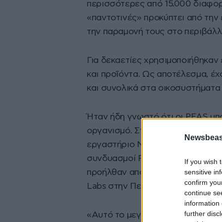
περισσότερες από 15.000 διαφορ
«παντοτινές» προκύπτει από την 
την παραμονή τους στο περιβάλλ
Για δεκαετίες χρησιμοποιήθηκαν
και προϊόντα. Ως αποτέλεσμα, έχ
και συνολικά στα οικοσυστήματα 
Ήταν ήδη γνωστό ότι οι PFAS μ
οργανισμό. Στη νέα αυτή ανάλυση
Newsbeast
εργαστήριο NMS Labs επιχείρησ
συνδυασμοί PFAS υπάρχουν στο 
If you wish 
sensitive in
προήλθαν από 10.566 δείγματα 
confirm you
Labs στην Πενσιλβάνια για έλεγ
continue se
information 
further disc
«Αυτό το μεγάλο σύνολο δεδομέν