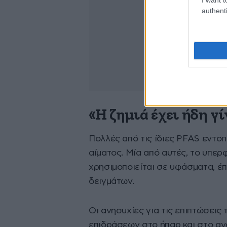
authenti
«Η ζημιά έχει ήδη γί
Πολλές από τις ίδιες PFAS εντο
αίματος. Μία από αυτές, το υπε
χρησιμοποιείται σε υφάσματα, έπ
δειγμάτων.
Οι ανησυχίες για τις επιπτώσει
επιδράσεων στο ήπαρ και στο αν