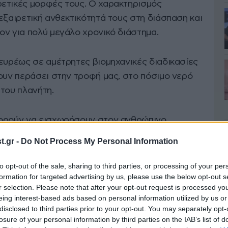
ετικές μορφές τους. Ο χαρακτηρισμός
εξαιρετική ανθεκτικότητά τους στη διάσπαση και
ον για πολύ μεγάλο χρονικό διάστημα.
 ευρέως σε αμέτρητες βιομηχανικές διαδικασίες
ουν περάσει στην τροφή μας, στο πόσιμο νερό
του πλανήτη.
πορούν να εισχωρήσουν στον ανθρώπινο
, ερευνητές από το αμερικανικό τοξικολογικό
.gr -
Do Not Process My Personal Information
αν να καταγράψουν πόσοι διαφορετικοί
ανθρώπινο αίμα. Τα δεδομένα της έρευνας
to opt-out of the sale, sharing to third parties, or processing of your per
formation for targeted advertising by us, please use the below opt-out s
ορού και πλάσματος που υποβλήθηκαν στο NMS
r selection. Please note that after your opt-out request is processed y
χο PFAS.
eing interest-based ads based on personal information utilized by us or
disclosed to third parties prior to your opt-out. You may separately opt-
losure of your personal information by third parties on the IAB’s list of
ων προσφέρει μια ρεαλιστική εικόνα του πώς