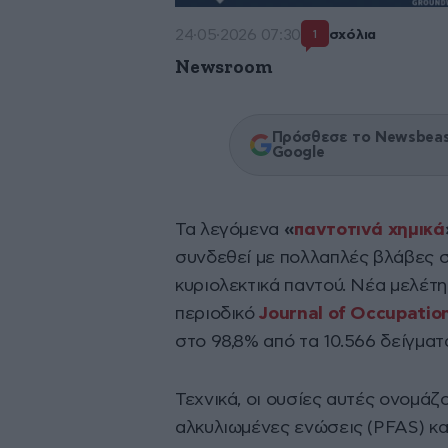
24·05·2026 07:30
σχόλια
1
Newsroom
Πρόσθεσε το Newsbeast
Google
Τα λεγόμενα
«
παντοτινά χημικά
συνδεθεί με πολλαπλές βλάβες σ
κυριολεκτικά παντού. Νέα μελέτ
περιοδικό
Journal of Occupatio
στο 98,8% από τα 10.566 δείγματ
Τεχνικά, οι ουσίες αυτές ονομά
αλκυλιωμένες ενώσεις (PFAS) κα