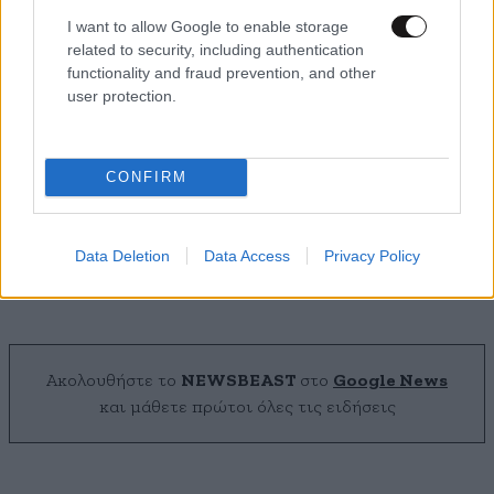
I want to allow Google to enable storage
related to security, including authentication
functionality and fraud prevention, and other
user protection.
CONFIRM
Αν θέλετε ένα υγιές έντερο βάλτε αυτά τα
λαχανικά στη διατροφή σας
Data Deletion
Data Access
Privacy Policy
Ακολουθήστε το
NEWSBEAST
στο
Google News
και μάθετε πρώτοι όλες τις ειδήσεις