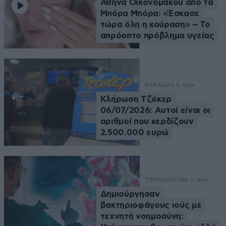
Αθηνά Οικονομάκου από τα
Μπόρα Μπόρα: «Έσκασε
τώρα όλη η κούραση» – Το
απρόοπτο πρόβλημα υγείας
ΕΛΛΑΔΑ
4 λ. πριν
Κλήρωση Τζόκερ
06/07/2026: Αυτοί είναι οι
αριθμοί που κερδίζουν
2.500.000 ευρώ
ΤΕΧΝΟΛΟΓΙΑ
6 λ. πριν
Δημιούργησαν
βακτηριοφάγους ιούς με
τεχνητή νοημοσύνη: