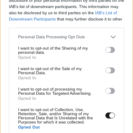
disclosure of your personal information by third parties on the
IAB’s list of downstream participants. This information may
also be disclosed by us to third parties on the
IAB’s List of
Downstream Participants
that may further disclose it to other
third parties.
Please note that this website/app uses one or more Google
Personal Data Processing Opt Outs
services and may gather and store information including but
not limited to your visit or usage behaviour. You may click to
I want to opt-out of the Sharing of my
personal data.
grant or deny consent to Google and its third-party tags to
Opted In
use your data for below specified purposes in below Google
consent section.
I want to opt-out of the Sale of my
Personal Data.
Opted In
I want to opt-out of processing my
Δεν είναι μόνο το γάλα: 10 τροφές πλούσιες σε
Personal Data for Targeted Advertising.
ασβέστιο που θωρακίζουν τα οστά σας μετά τα
Opted In
50
I want to opt-out of Collection, Use,
Retention, Sale, and/or Sharing of my
Personal Data that Is Unrelated with the
Purposes for which it was collected.
Opted Out