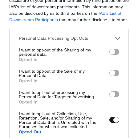
disclosure of your personal information by third parties on the
IAB’s list of downstream participants. This information may
also be disclosed by us to third parties on the
IAB’s List of
Downstream Participants
that may further disclose it to other
third parties.
Please note that this website/app uses one or more Google
Personal Data Processing Opt Outs
services and may gather and store information including but
not limited to your visit or usage behaviour. You may click to
I want to opt-out of the Sharing of my
personal data.
grant or deny consent to Google and its third-party tags to
Opted In
use your data for below specified purposes in below Google
consent section.
I want to opt-out of the Sale of my
Personal Data.
Χάρης Δούκας: Έργα που πάλεψα να γίνουν,
Opted In
πηγαίνουν άλλοι στα εγκαίνια και λένε «το
καταφέραμε» – Η καλύτερή μου να κατέβει για
I want to opt-out of processing my
Personal Data for Targeted Advertising.
δήμαρχος ο Μπακογιάννης
Opted In
I want to opt-out of Collection, Use,
Retention, Sale, and/or Sharing of my
Personal Data that Is Unrelated with the
Purposes for which it was collected.
Opted Out