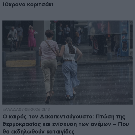
10χρονο κοριτσάκι
ναι.......να πάμε στο καφέ "ο βαξεβάνης" να
μάθουμε τα σοβαρότατα νέα ! εκεί είναι οι
ειδικοί όλων των θεμάτων πάσης φύσεως και
παντός είδους !
Απαντήστε
1
1
ΕΛΛΑΔΑ
07·08·2026 21:13
Ο καιρός τον Δεκαπενταύγουστο: Πτώση της
θερμοκρασίας και ενίσχυση των ανέμων – Που
θα εκδηλωθούν καταιγίδες