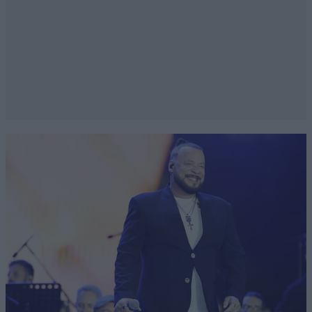
λαθρομεταναστευτικο κόμμα τίποτε άλλο κατά
τύχη πήραν ποσοστά λόγω ότι πήγαν οι ΠΑΣΟΚ
εκεί.. Δεν τα γεγονότα. Σαν λαός οι Έλληνες
είμαστε πολιτικα ανάπηροι και καθυστερημενος
λαος μην το αρνησε έτσι ειναι . Γνώση ίσον
δύναμη.. Μην πιστεύεις ότι διαβάζεις
Απαντήστε
1
0
Η σκληρή αληθεια
03·02·2023 22:23
Δεν χρειαζόταν να βγάλει πλοία, γιατί ο
Έλληνας πρωθυπουργός είχε δηλώσει από μόνος
του ότι η θάλασσα δεν έχει σύνορα.
Απαντήστε
1
0