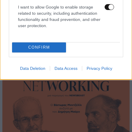
I want to allow Google to enable storage
related to security, including authentication
functionality and fraud prevention, and other
user protection.
Ο ξεναγός, Κωστής Τάλως, από το
CONFIRM
«Αθηνολόγιο» εξηγεί γιατί η αρχαία Ελλάδα
είναι viral
Data Deletion
Data Access
Privacy Policy