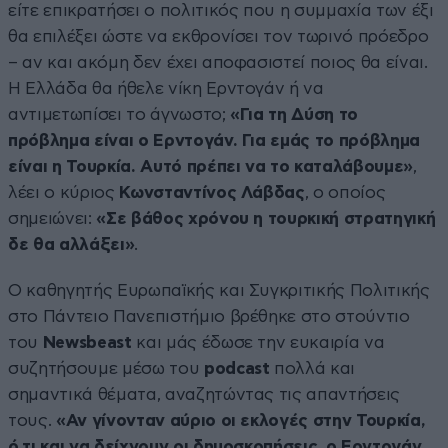
είτε επικρατήσει ο πολιτικός που η συμμαχία των έξι
θα επιλέξει ώστε να εκθρονίσει τον τωρινό πρόεδρο
– αν και ακόμη δεν έχει αποφασιστεί ποιος θα είναι.
Η Ελλάδα θα ήθελε νίκη Ερντογάν ή να
αντιμετωπίσει το άγνωστο;
«Για τη Δύση το
πρόβλημα είναι ο Ερντογάν. Για εμάς το πρόβλημα
είναι η Τουρκία. Αυτό πρέπει να το καταλάβουμε»
,
λέει ο κύριος
Κωνσταντίνος Λάβδας
, ο οποίος
σημειώνει:
«Σε βάθος χρόνου η τουρκική στρατηγική
δε θα αλλάξει»
.
Ο καθηγητής Ευρωπαϊκής και Συγκριτικής Πολιτικής
στο Πάντειο Πανεπιστήμιο βρέθηκε στο στούντιο
του
Newsbeast
και μάς έδωσε την ευκαιρία να
συζητήσουμε μέσω του
podcast
πολλά και
σημαντικά θέματα, αναζητώντας τις απαντήσεις
τους.
«Αν γίνονταν αύριο οι εκλογές στην Τουρκία,
ό,τι και να δείχνουν οι δημοσκοπήσεις, ο Ερντογάν