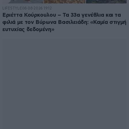
LIFESTYLE
08·08·2026 19:12
Εριέττα Κούρκουλου – Τα 33α γενέθλια και τα
φιλιά με τον Βύρωνα Βασιλειάδη: «Καμία στιγμή
ευτυχίας δεδομένη»