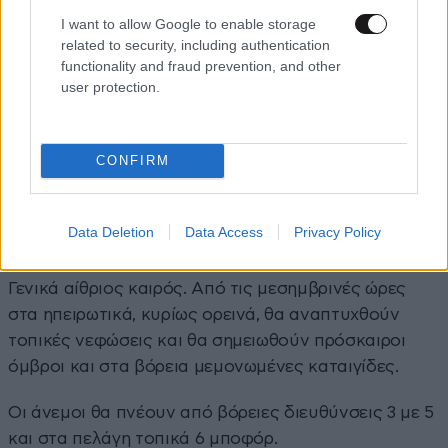
I want to allow Google to enable storage
τις μεσημβρινές – απογευματινές ώρες στα
related to security, including authentication
ηπειρωτικά ορεινά.
functionality and fraud prevention, and other
user protection.
Οι άνεμοι θα πνέουν από βόρειες διευθύνσεις 4 με 6
και στα πελάγη τοπικά 7 μποφόρ.
CONFIRM
Η θερμοκρασία θα σημειώσει πτώση και μόνο στα
νοτιοανατολικά θα παραμείνει σε υψηλά επίπεδα.
Data Deletion
Data Access
Privacy Policy
Ο καιρός την Παρασκευή 11-07-2025
Γενικά αίθριος καιρός. Από τις μεσημβρινές ώρες
στα ηπειρωτικά, κυρίως ορεινά, θα αναπτυχθούν
τοπικές νεφώσεις και θα σημειωθούν πρόσκαιροι
όμβροι και στα βόρεια μεμονωμένες καταιγίδες.
Οι άνεμοι θα πνέουν από βόρειες διευθύνσεις 3 με 5
και στα πελάγη τοπικά 6 μποφόρ.