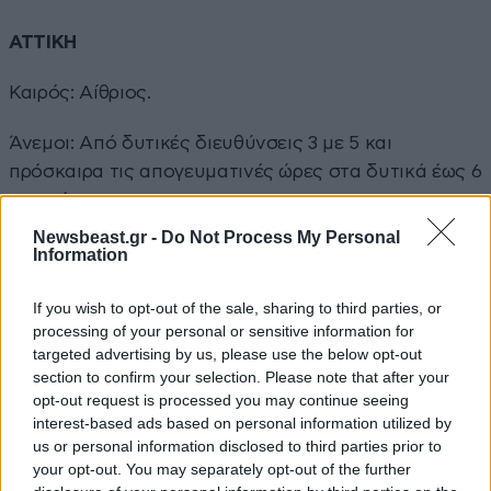
ΑΤΤΙΚΗ
Καιρός: Αίθριος.
Άνεμοι: Από δυτικές διευθύνσεις 3 με 5 και
πρόσκαιρα τις απογευματινές ώρες στα δυτικά έως 6
μποφόρ.
Newsbeast.gr -
Do Not Process My Personal
Θερμοκρασία: Από 25 έως 38 με 39 βαθμούς Κελσίου,
Information
στα παράκτια 2 με 3 βαθμούς χαμηλότερη.
If you wish to opt-out of the sale, sharing to third parties, or
ΘΕΣΣΑΛΟΝΙΚΗ
processing of your personal or sensitive information for
targeted advertising by us, please use the below opt-out
section to confirm your selection. Please note that after your
Καιρός: Γενικά αίθριος.
opt-out request is processed you may continue seeing
interest-based ads based on personal information utilized by
Άνεμοι: Μεταβλητοί 2 με 3, πρόσκαιρα τις
us or personal information disclosed to third parties prior to
απογευματινές ώρες νότιοι νοτιοανατολικοί έως 4
your opt-out. You may separately opt-out of the further
μποφόρ.