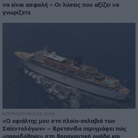
να είναι ασφαλή – Οι λύσεις που αξίζει να
γνωρίζετε
ΚΟΣΜΟΣ
09·08·2026 20:04
«Ο εφιάλτης μου στο πλοίο-σκλαβιά των
Σαϊεντολόγων» – Βρετανίδα περιγράφει πώς
«παραδόθηκε» στη θρησκευτική ομάδα και