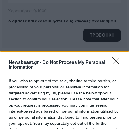
Xαρακτήρες: 0/1000
Διαβάστε και ακολουθήστε τους κανόνες σχολιασμού
ΠΡΟΣΘΗΚΗ
Newsbeast.gr -
Do Not Process My Personal
Parkis
22·01·2025 11:06
Information
Ξέρετε γιατί δεν ευθυγραμμιζεται η μία εκκλησία με
If you wish to opt-out of the sale, sharing to third parties, or
την άλλη; Διότι είναι άλλες εταιρείες με
processing of your personal or sensitive information for
συγκρουόμενα συμφέροντα.
targeted advertising by us, please use the below opt-out
section to confirm your selection. Please note that after your
Απαντήστε
1
0
opt-out request is processed you may continue seeing
interest-based ads based on personal information utilized by
us or personal information disclosed to third parties prior to
your opt-out. You may separately opt-out of the further