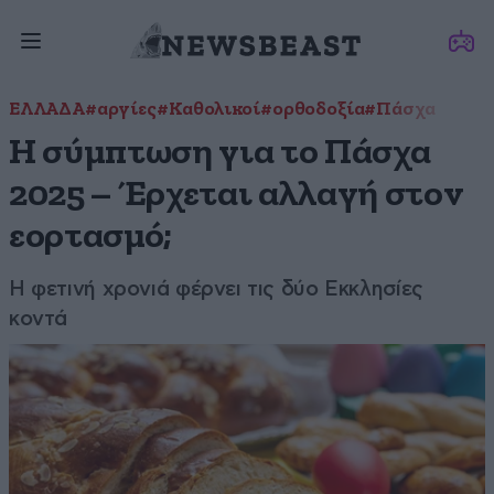
ΕΛΛΑΔΑ
#αργίες
#Καθολικοί
#ορθοδοξία
#Πάσχα
Η σύμπτωση για το Πάσχα
2025 – Έρχεται αλλαγή στον
εορτασμό;
Η φετινή χρονιά φέρνει τις δύο Εκκλησίες
κοντά