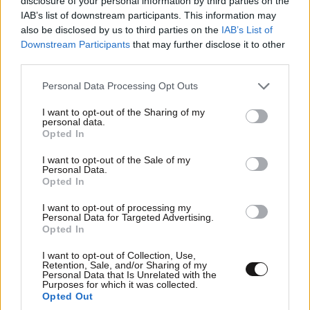
disclosure of your personal information by third parties on the
IAB’s list of downstream participants. This information may
also be disclosed by us to third parties on the
IAB’s List of
Downstream Participants
that may further disclose it to other
third parties.
Please note that this website/app uses one or more Google
Personal Data Processing Opt Outs
services and may gather and store information including but
not limited to your visit or usage behaviour. You may click to
I want to opt-out of the Sharing of my
personal data.
grant or deny consent to Google and its third-party tags to
Opted In
use your data for below specified purposes in below Google
consent section.
I want to opt-out of the Sale of my
Personal Data.
Opted In
I want to opt-out of processing my
Mar ka
22·01·2025 10:45
Personal Data for Targeted Advertising.
Opted In
Ωραία!Τότε ο Παππας ας ακολουθεί το Ορθόδοξοι
I want to opt-out of Collection, Use,
ημερολόγιο αν θέλει κοινό Πάσχα πάντοτε, μιας και
Retention, Sale, and/or Sharing of my
είναι και το Παραδοσιακό!
Personal Data that Is Unrelated with the
Purposes for which it was collected.
Opted Out
Απαντήστε
0
0