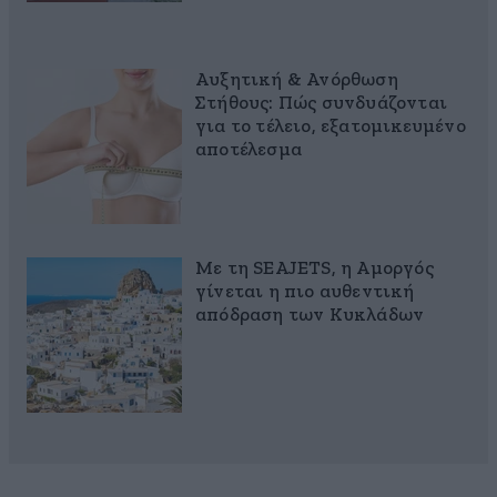
Αυξητική & Ανόρθωση
Στήθους: Πώς συνδυάζονται
για το τέλειο, εξατομικευμένο
αποτέλεσμα
Με τη SEAJETS, η Αμοργός
γίνεται η πιο αυθεντική
απόδραση των Κυκλάδων