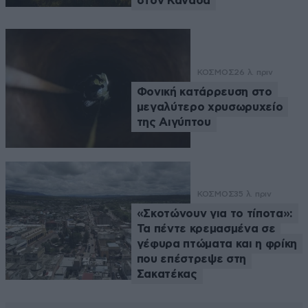
στον Καναδά
ΚΟΣΜΟΣ
26 λ. πριν
Φονική κατάρρευση στο
μεγαλύτερο χρυσωρυχείο
της Αιγύπτου
ΚΟΣΜΟΣ
35 λ. πριν
«Σκοτώνουν για το τίποτα»:
Τα πέντε κρεμασμένα σε
γέφυρα πτώματα και η φρίκη
που επέστρεψε στη
Σακατέκας