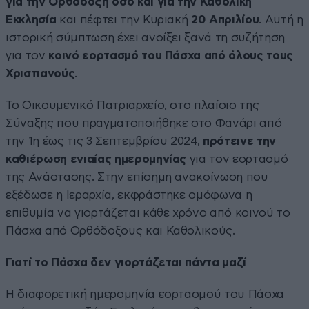
για την Ορθόδοξη όσο και για την Καθολική
Εκκλησία
και πέφτει την Κυριακή
20 Απριλίου
. Αυτή η
ιστορική σύμπτωση έχει ανοίξει ξανά τη συζήτηση
για τον
κοινό εορτασμό του Πάσχα από όλους τους
Χριστιανούς
.
Το Οικουμενικό Πατριαρχείο, στο πλαίσιο της
Σύναξης που πραγματοποιήθηκε στο Φανάρι από
την 1η έως τις 3 Σεπτεμβρίου 2024,
πρότεινε την
καθιέρωση ενιαίας ημερομηνίας
για τον εορτασμό
της Ανάστασης. Στην επίσημη ανακοίνωση που
εξέδωσε η Ιεραρχία, εκφράστηκε ομόφωνα η
επιθυμία να γιορτάζεται κάθε χρόνο από κοινού το
Πάσχα από Ορθόδοξους και Καθολικούς.
Γιατί το Πάσχα δεν γιορτάζεται πάντα μαζί
Η διαφορετική ημερομηνία εορτασμού του Πάσχα