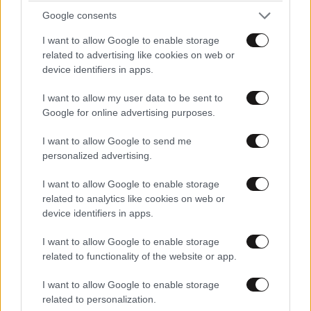
Google consents
I want to allow Google to enable storage
related to advertising like cookies on web or
Ευθυγραμμιση
22·01·2025 10:40
device identifiers in apps.
Ευθυγραμμίσαμε τα υπόλοιπα και έμεινε η Ορθοδοξία.
I want to allow my user data to be sent to
Δεν γίνεται να υπάρξει ευθυγραμμισμός με τους
Google for online advertising purposes.
ρωμαιοκαθολικούς. Για ποιο λόγο δεν
ευθυγραμμιζονται οι ρωμαιοκαθολικοί με εμάς τους
I want to allow Google to send me
ορθοδόξους; Γιατί να ακολουθούμε τις επιταγές του
personalized advertising.
πολιτικοποιημένου Βατικανού; Ποιος είπε πως
I want to allow Google to enable storage
θέλουμε μια παγκόσμια θρησκεία;
related to analytics like cookies on web or
device identifiers in apps.
Απαντήστε
0
0
I want to allow Google to enable storage
όταν βγάλεις τον
related to functionality of the website or app.
22·01·2025
11:28
φανατισμό
I want to allow Google to enable storage
related to personalization.
θα καταλάβεις . Η ορθόδοξη εκκλησία της