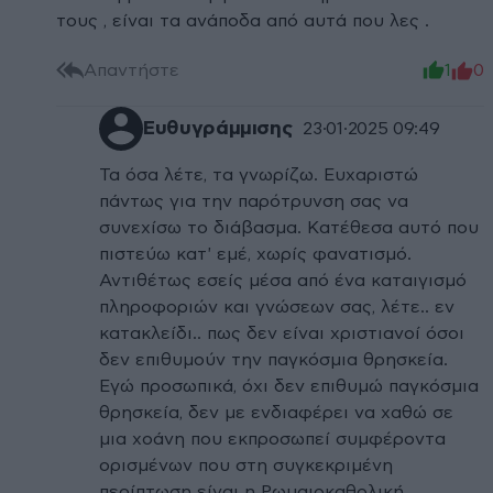
τους , είναι τα ανάποδα από αυτά που λες .
Απαντήστε
1
0
Ευθυγράμμισης
23·01·2025 09:49
Τα όσα λέτε, τα γνωρίζω. Ευχαριστώ
πάντως για την παρότρυνση σας να
συνεχίσω το διάβασμα. Κατέθεσα αυτό που
πιστεύω κατ' εμέ, χωρίς φανατισμό.
Αντιθέτως εσείς μέσα από ένα καταιγισμό
πληροφοριών και γνώσεων σας, λέτε.. εν
κατακλείδι.. πως δεν είναι χριστιανοί όσοι
δεν επιθυμούν την παγκόσμια θρησκεία.
Εγώ προσωπικά, όχι δεν επιθυμώ παγκόσμια
θρησκεία, δεν με ενδιαφέρει να χαθώ σε
μια χοάνη που εκπροσωπεί συμφέροντα
ορισμένων που στη συγκεκριμένη
περίπτωση είναι η Ρωμαιοκαθολική