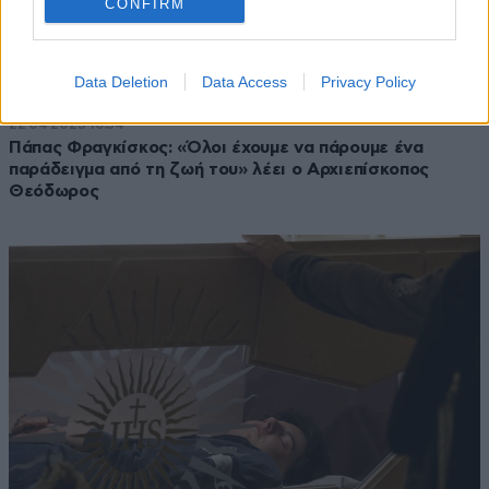
CONFIRM
Data Deletion
Data Access
Privacy Policy
22·04·2025 16:54
Πάπας Φραγκίσκος: «Όλοι έχουμε να πάρουμε ένα
παράδειγμα από τη ζωή του» λέει ο Αρχιεπίσκοπος
Θεόδωρος