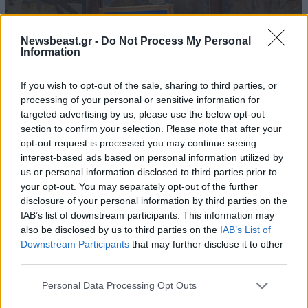
Newsbeast.gr -
Do Not Process My Personal
Information
If you wish to opt-out of the sale, sharing to third parties, or
processing of your personal or sensitive information for
targeted advertising by us, please use the below opt-out
section to confirm your selection. Please note that after your
opt-out request is processed you may continue seeing
interest-based ads based on personal information utilized by
us or personal information disclosed to third parties prior to
your opt-out. You may separately opt-out of the further
disclosure of your personal information by third parties on the
04·09·2025 14:13
IAB’s list of downstream participants. This information may
Ο πρώτος μιλένιαλ άγιος της Καθολικής Εκκλησίας: Ο
15χρονος Κάρλο Ακούντις αγιοποιείται την Κυριακή από
also be disclosed by us to third parties on the
IAB’s List of
τον Πάπα Λέοντα
Downstream Participants
that may further disclose it to other
third parties.
Please note that this website/app uses one or more Google
Personal Data Processing Opt Outs
services and may gather and store information including but