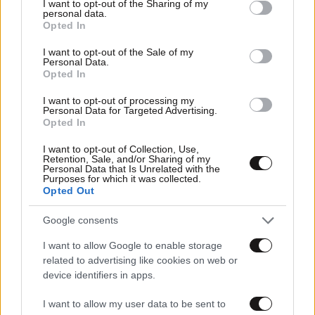
not limited to your visit or usage behaviour. You may click to
I want to opt-out of the Sharing of my
personal data.
grant or deny consent to Google and its third-party tags to
Opted In
use your data for below specified purposes in below Google
consent section.
I want to opt-out of the Sale of my
Personal Data.
Opted In
I want to opt-out of processing my
Personal Data for Targeted Advertising.
Opted In
I want to opt-out of Collection, Use,
Retention, Sale, and/or Sharing of my
Personal Data that Is Unrelated with the
Purposes for which it was collected.
27·04·2025 14:50
Opted Out
Το τελευταίο «αντίο» στον πάπα Φραγκίσκο είπαν οι
Καθολικοί που ζουν στην Ελλάδα
Google consents
I want to allow Google to enable storage
related to advertising like cookies on web or
device identifiers in apps.
I want to allow my user data to be sent to