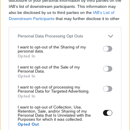
disclosure of your personal information by third parties on the
IAB’s list of downstream participants. This information may
also be disclosed by us to third parties on the
IAB’s List of
Downstream Participants
that may further disclose it to other
third parties.
Please note that this website/app uses one or more Google
Personal Data Processing Opt Outs
services and may gather and store information including but
not limited to your visit or usage behaviour. You may click to
I want to opt-out of the Sharing of my
personal data.
grant or deny consent to Google and its third-party tags to
Opted In
use your data for below specified purposes in below Google
consent section.
I want to opt-out of the Sale of my
Personal Data.
Opted In
I want to opt-out of processing my
ΟΙΚΟΝΟΜΙΑ
08·08·2026 13:03
Personal Data for Targeted Advertising.
Opted In
Ποιοι φορολογούμενοι θα λάβουν email ή
τηλεφώνημα από την ΑΑΔΕ για φορολογικές
I want to opt-out of Collection, Use,
Retention, Sale, and/or Sharing of my
εκκρεμότητες
Personal Data that Is Unrelated with the
Purposes for which it was collected.
Opted Out