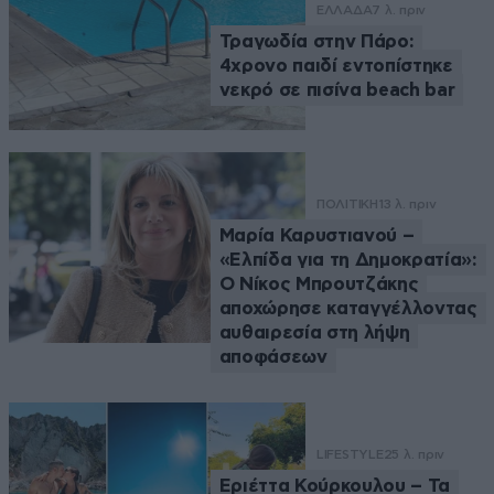
ΕΛΛΑΔΑ
7 λ. πριν
Τραγωδία στην Πάρο:
4χρονο παιδί εντοπίστηκε
νεκρό σε πισίνα beach bar
ΠΟΛΙΤΙΚΗ
13 λ. πριν
Μαρία Καρυστιανού –
«Ελπίδα για τη Δημοκρατία»:
Ο Νίκος Μπρουτζάκης
αποχώρησε καταγγέλλοντας
αυθαιρεσία στη λήψη
αποφάσεων
LIFESTYLE
25 λ. πριν
Εριέττα Κούρκουλου – Τα