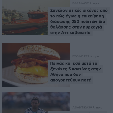
ΕΛΛΑΔΑ
37 λ. πριν
Συγκλονιστικές εικόνες από
το πώς έγινε η επιχείρηση
διάσωσης 250 πολιτών διά
θαλάσσης στην πυρκαγιά
στην Αττικοβοιωτία
ΕΞΟΔΟΣ
37 λ. πριν
Πεινάς και εσύ μετά το
ξενύχτι; 5 καντίνες στην
Αθήνα που δεν
απογοητεύουν ποτέ
ΑΘΛΗΤΙΚΑ
39 λ. πριν