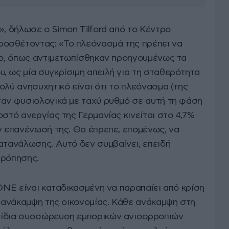
», δήλωσε ο Simon Tilford από το Κέντρο
οσθέτοντας: «Το πλεόνασμά της πρέπει να
όπο, όπως αντιμετωπίσθηκαν προηγουμένως τα
, ως μία συγκρίσιμη απειλή για τη σταθερότητα
ολύ ανησυχητικό είναι ότι το πλεόνασμα (της
ταν φυσιολογικά με ταχύ ρυθμό σε αυτή τη φάση
οστό ανεργίας της Γερμανίας κινείται στο 4,7%
ν επανένωσή της. Θα έπρεπε, επομένως, να
ατανάλωσης. Αυτό δεν συμβαίνει, επειδή
ρρόπησης.
 ΟΝΕ είναι καταδικασμένη να παραπαίει από κρίση
ι ανάκαμψη της οικονομίας. Κάθε ανάκαμψη στη
 ίδια συσσώρευση εμπορικών ανισορροπιών