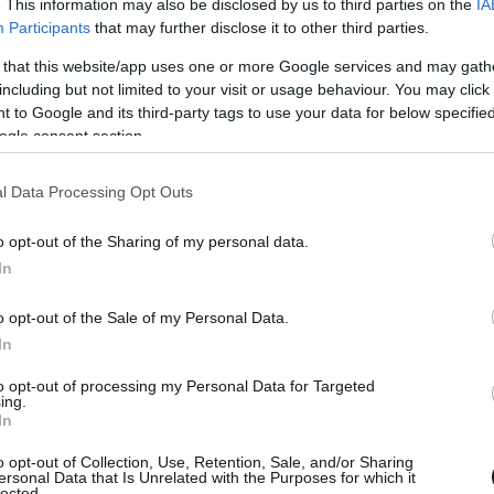
. This information may also be disclosed by us to third parties on the
IA
Participants
that may further disclose it to other third parties.
 that this website/app uses one or more Google services and may gath
including but not limited to your visit or usage behaviour. You may click 
 to Google and its third-party tags to use your data for below specifi
ogle consent section.
l Data Processing Opt Outs
ς συνθήκης της Ε.Ε., η Γερμανία θα
λλες ζήτησαν από τη Γερμανία να «κάνει τα
o opt-out of the Sharing of my personal data.
νο, αλλά απέφυγαν να λάβουν μέτρα εναντίον
In
πό τον Ζαν Κλοντ Γιούνκερ θα χειριστεί καλύτερα
o opt-out of the Sale of my Personal Data.
οι κυνικοί μπορεί δικαιολογημένα να συμπεράνουν
In
 τους δικούς τους κανόνες στην Ευρώπη και ότι η
ς τους κανόνες. Η μηχανή κυρώσεων της ΟΝΕ
to opt-out of processing my Personal Data for Targeted
ing.
ε περίπτωση», σημειώνει το άρθρο.
In
o opt-out of Collection, Use, Retention, Sale, and/or Sharing
ersonal Data that Is Unrelated with the Purposes for which it
μενη χρονιά, που το γερμανικό πλεόνασμα
lected.