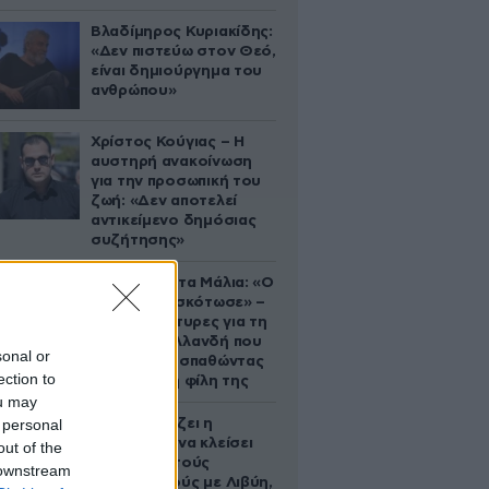
Βλαδίμηρος Κυριακίδης:
«Δεν πιστεύω στον Θεό,
είναι δημιούργημα του
ανθρώπου»
Χρίστος Κούγιας – Η
αυστηρή ανακοίνωση
για την προσωπική του
ζωή: «Δεν αποτελεί
αντικείμενο δημόσιας
συζήτησης»
Τραγωδία στα Μάλια: «Ο
πανικός τη σκότωσε» –
Τι λένε μάρτυρες για τη
42χρονη Ολλανδή που
sonal or
πνίγηκε προσπαθώντας
ection to
να σώσει τη φίλη της
ou may
 personal
Πώς σχεδιάζει η
κυβέρνηση να κλείσει
out of the
τους ανοιχτούς
 downstream
λογαριασμούς με Λιβύη,