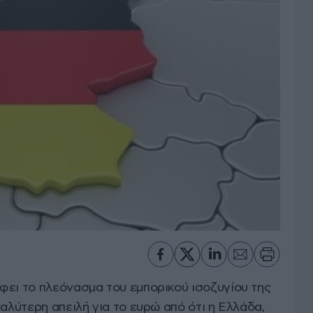
φει το πλεόνασμα του εμπορικού ισοζυγίου της
γαλύτερη απειλή για το ευρώ από ότι η Ελλάδα,