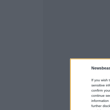
Newsbeast
If you wish 
sensitive in
confirm you
continue se
information 
further disc