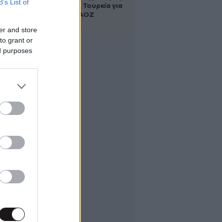
B’s List of
Αλβανία και Τουρκία για
τη χάραξη ΑΟΖ
er and store
to grant or
ed purposes