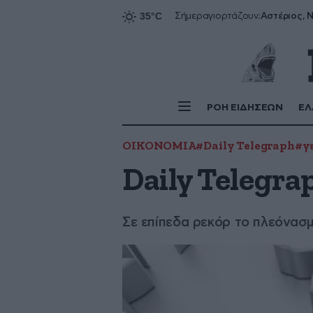
Αστέριος, Ν
Σήμερα
γιορτάζουν:
ΡΟΗ ΕΙΔΗΣΕΩΝ
ΕΛ
ΟΙΚΟΝΟΜΙΑ
#Daily Telegraph
#γ
Daily Telegra
Σε επίπεδα ρεκόρ το πλεόνασ