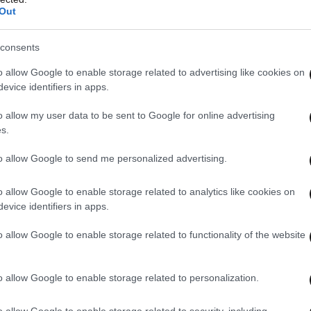
ου ΑΕΠ. Η διαδικασία μακροοικονομικής
Out
ι την έναρξη νομικών κυρώσεων, εφόσον το
consents
ΕΠ για τρία συνεχόμενα χρόνια, εκτός εάν
 να μη γίνει αυτό. «Υπάρχουν λίγοι ελαφρυντικοί
o allow Google to enable storage related to advertising like cookies on
evice identifiers in apps.
ή. Το γερμανικό πλεόνασμα δεν προέκυψε από
μα παραμένει τεράστιο, ακόμη και αν
o allow my user data to be sent to Google for online advertising
ς τιμές εισαγόμενης ενέργειας. Πρόκειται για
s.
η, που καθιστά τη νομισματική ένωση μη
to allow Google to send me personalized advertising.
ι ασφαλώς πιο επικίνδυνη για την ενότητα της
 στην Ελλάδα», σημειώνει ο Pitchard.
o allow Google to enable storage related to analytics like cookies on
evice identifiers in apps.
o allow Google to enable storage related to functionality of the website
o allow Google to enable storage related to personalization.
o allow Google to enable storage related to security, including