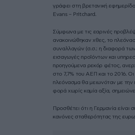
γράφει στη βρετανική εφημερίδ
Evans – Pritchard.
Σύμφωνα με τις εαρινές προβλέψ
ανακοινώθηκαν χθες, το πλεόνα
συναλλαγών (σ.σ.: η διαφορά τω
εισαγωγές προϊόντων και υπηρεσ
προηγούμενα ρεκόρ φέτος, ανερ
στο 7,7% του ΑΕΠ και το 2016. Ο
πλεόνασμα θα μειωνόταν με την 
φορά χωρίς καμία αξία, σημειώνει
Προσθέτει ότι η Γερμανία είναι
κανόνες σταθερότητας της ευρω