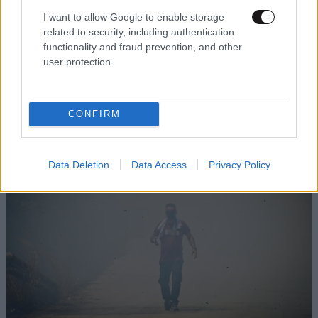
I want to allow Google to enable storage
related to security, including authentication
functionality and fraud prevention, and other
user protection.
ΠΕΡΙΣΣΟΤΕΡΑ ΑΠΟ ΤΟ
ΠΕΡΙΒΑΛΛΟΝ
CONFIRM
Data Deletion
Data Access
Privacy Policy