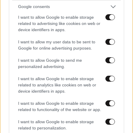
προκλήσεων (challenge owners) και απέδωσαν
Google consents
ουσιαστικά και ικανοποιητικά αποτελέσματα. Μία
I want to allow Google to enable storage
ακόμη βρίσκεται σήμερα σε φάση δοκιμών και
related to advertising like cookies on web or
device identifiers in apps.
συνεχούς βελτίωσης, παρουσιάζοντας θετικά
αποτελέσματα, και αναμένεται να προσελκύσει
I want to allow my user data to be sent to
επένδυση από τον φορέα-πρόκληση για παραγωγή
Google for online advertising purposes.
μικρής κλίμακας. Παράλληλα, οι δράσεις άνοιξαν
I want to allow Google to send me
έναν σημαντικό αγωγό χρηματοδότησης:
personalized advertising.
περισσότερες από έξι λύσεις έχουν υποβάλει ή
προετοιμάζουν αιτήσεις σε ευρωπαϊκά προγράμματα
I want to allow Google to enable storage
έρευνας» τονίζει στο ΑΠΕ-ΜΠΕ. Δηλώνει, τέλος, ότι
related to analytics like cookies on web or
device identifiers in apps.
μπορεί να μην οδήγησαν όλες οι διαδρομές σε
επιτυχία, όμως και αυτό αποτελεί επίσης μέρος της
I want to allow Google to enable storage
αξίας καθώς τα αίτια εντοπίστηκαν με σαφήνεια,
related to functionality of the website or app.
ανοίγοντας δρόμους για μελλοντική βελτίωση.
I want to allow Google to enable storage
related to personalization.