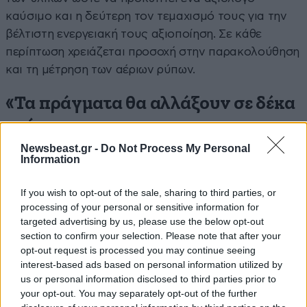
καύσιμο και η δεύτερη τον τεμαχισμό τους για την
βέλτιστη ενεργειακή τους αξιοποίηση. Σε κάθε
περίπτωση χρειάζεται προσοχή στην παρακολούθηση
και τη μέτρηση των αέριων ρύπων.
«Τα πράγματα θα αλλάξουν σε δέκα
χρόνια»
Newsbeast.gr -
Do Not Process My Personal
Ο πρόεδρος του ΦΟΔΣΑ Κεντρικής Μακεδονίας
Information
Μιχάλης Γεράνης, μιλώντας στο ΑΠΕ-ΜΠΕ,
επισημαίνει: «Μαζί με τα ολιστικά προγράμματα που
If you wish to opt-out of the sale, sharing to third parties, or
processing of your personal or sensitive information for
θα κάνουν οι δήμοι μέσω και του ΦΟΔΣΑ για τον
targeted advertising by us, please use the below opt-out
κατάλληλο εξοπλισμό που θα βοηθήσει στη διαλογή
section to confirm your selection. Please note that after your
των ρευμάτων, με την υλοποίηση των μονάδων, με
opt-out request is processed you may continue seeing
το σύστημα των μεγάλων ξενοδοχείων που θα
interest-based ads based on personal information utilized by
us or personal information disclosed to third parties prior to
λειτουργήσουν από μόνα τους για τη διαλογή και τη
your opt-out. You may separately opt-out of the further
διαχείριση, σε λίγα χρόνια θα δούμε ένα πολύ μικρό