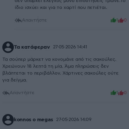
δεν υπάρχει έλεγχος μόνο επιδοτήσεις τρώνε.Το
ίδιο ισχύει και για το χαρτί που πετιέται.
Απαντήστε
1
0
Τα κατάφεραν
27·05·2026 14:41
Τα σούπερ μάρκετ να κονομάνε από τις σακούλες.
Χρεώνουν 18 λεπτά τη μία. Άμα πληρώσεις δεν
βλάπτεται το περιβάλλον. Χάρτινες σακούλες ούτε
για δείγμα.
Απαντήστε
1
0
konnos o megas
27·05·2026 14:09