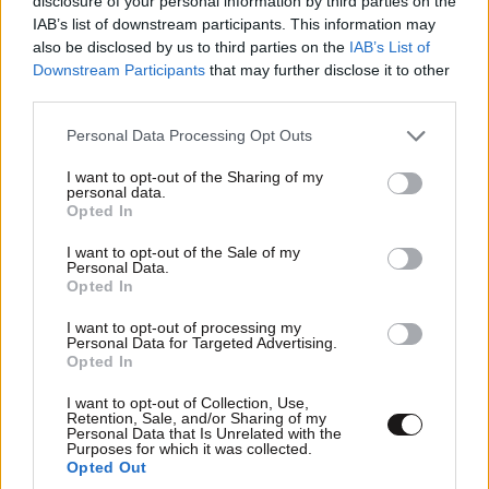
disclosure of your personal information by third parties on the
υπόλειμμα για ενταφιασμό.
Θα αλλάξουν τα
IAB’s list of downstream participants. This information may
πράγματα σε 10 χρόνια σημαντικά. Θα αλλάξουν
also be disclosed by us to third parties on the
IAB’s List of
Downstream Participants
that may further disclose it to other
ολοκληρωτικά».
third parties.
Στο μεταξύ, ώς το τέλος του χρόνου αναμένονται
Please note that this website/app uses one or more Google
Personal Data Processing Opt Outs
και τα αποτελέσματα της διαδικασίας του
services and may gather and store information including but
not limited to your visit or usage behaviour. You may click to
I want to opt-out of the Sharing of my
διαγωνισμού ανοιχτής καινοτομίας Innovation for
personal data.
grant or deny consent to Google and its third-party tags to
Society Awards (ΙFS) για το 2026. Σύμφωνα με τον
Opted In
use your data for below specified purposes in below Google
Σταύρο Μαντζανάκη, τεχνικό σύμβουλο της
consent section.
I want to opt-out of the Sale of my
Περιφέρειας Κεντρικής Μακεδονίας για τον
Personal Data.
Opted In
Μηχανισμό Υποστήριξης της Καινοτομίας, οι λύσεις
που προέκυψαν από τις προηγούμενες αντίστοιχες
I want to opt-out of processing my
Personal Data for Targeted Advertising.
δράσεις καινοτομίας (Confluence και IFS Awards
Opted In
2024 by RCM) έχουν ήδη μετουσιωθεί σε
I want to opt-out of Collection, Use,
συγκεκριμένα αποτελέσματα.
Retention, Sale, and/or Sharing of my
Personal Data that Is Unrelated with the
Purposes for which it was collected.
«Από τις λύσεις που παρακολουθήθηκαν, δύο
Opted Out
υλοποιήθηκαν με ίδια χρηματοδότηση των φορέων-