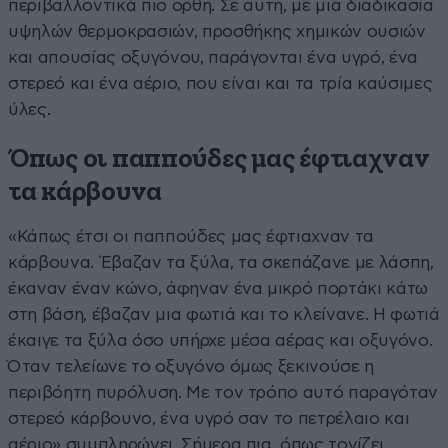
περιβαλλοντικά πιο ορθή. Σε αυτή, με μια διαδικασία
υψηλών θερμοκρασιών, προσθήκης χημικών ουσιών
και απουσίας οξυγόνου, παράγονται ένα υγρό, ένα
στερεό και ένα αέριο, που είναι και τα τρία καύσιμες
ύλες.
Όπως οι παππούδες μας έφτιαχναν
τα κάρβουνα
«Κάπως έτσι οι παππούδες μας έφτιαχναν τα
κάρβουνα. Έβαζαν τα ξύλα, τα σκεπάζανε με λάσπη,
έκαναν έναν κώνο, άφηναν ένα μικρό πορτάκι κάτω
στη βάση, έβαζαν μια φωτιά και το κλείνανε. Η φωτιά
έκαιγε τα ξύλα όσο υπήρχε μέσα αέρας και οξυγόνο.
Όταν τελείωνε το οξυγόνο όμως ξεκινούσε η
περιβόητη πυρόλυση. Με τον τρόπο αυτό παραγόταν
στερεό κάρβουνο, ένα υγρό σαν το πετρέλαιο και
αέριο» συμπληρώνει. Σήμερα πια, όπως τονίζει,