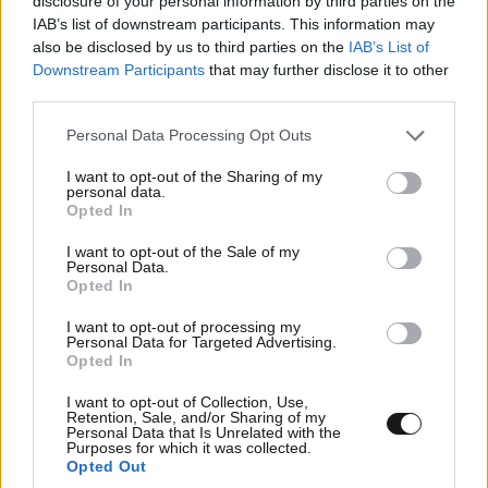
disclosure of your personal information by third parties on the
Εριέττα Κούρκουλου – Τα 33α γενέθλια και τα
IAB’s list of downstream participants. This information may
φιλιά με τον Βύρωνα Βασιλειάδη: «Καμία στιγμή
also be disclosed by us to third parties on the
IAB’s List of
ευτυχίας δεδομένη»
Downstream Participants
that may further disclose it to other
third parties.
Please note that this website/app uses one or more Google
Personal Data Processing Opt Outs
services and may gather and store information including but
not limited to your visit or usage behaviour. You may click to
I want to opt-out of the Sharing of my
personal data.
grant or deny consent to Google and its third-party tags to
Opted In
use your data for below specified purposes in below Google
consent section.
I want to opt-out of the Sale of my
Personal Data.
Opted In
I want to opt-out of processing my
Personal Data for Targeted Advertising.
Opted In
I want to opt-out of Collection, Use,
Retention, Sale, and/or Sharing of my
Personal Data that Is Unrelated with the
Purposes for which it was collected.
Opted Out