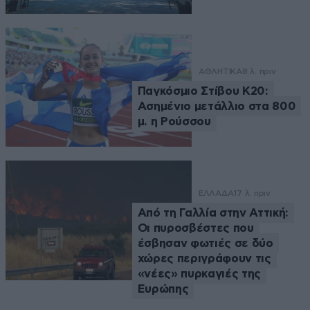
ΑΘΛΗΤΙΚΑ
8 λ. πριν
Παγκόσμιο Στίβου Κ20:
Ασημένιο μετάλλιο στα 800
μ. η Ρούσσου
ΕΛΛΑΔΑ
17 λ. πριν
Από τη Γαλλία στην Αττική:
Οι πυροσβέστες που
έσβησαν φωτιές σε δύο
χώρες περιγράφουν τις
«νέες» πυρκαγιές της
Ευρώπης