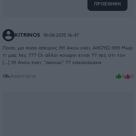
ΠΡΟΣΘΗΚΗ
KITRINOS
18·08·2015 16:47
Ποσο, μα ποσο απειρος !!!!! Ακου εκει, ΑΚΟΥΩ !!!!!!! Μωρ
τι μας λες ??? Οι αλλοι κουφοι ειναι ?? πες οτι τον
[...] !!!! Ακου εκει, "ακουω" ?? χαχαχαχαχα
Απαντήστε
2
0