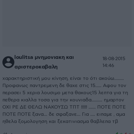
loulitsa μνημονιακη και
18·08·2015
14:46
αριστεροκαβαλη
xαρακτηριστική μου κίνηση, είναι το ότι ακούω........
Προφανως παντρεμενη δε θαχε στις 15..... Αφου τον
περασει 5 χερια λουσιμο μετα θακους15 λεπτα για τη
πεθερα κιαλλα τοσα για την κουνιαδα......... ημαρτον
ΟΧΙ ΡΕ ΔΕ ΘΕΛΩ ΝΑΚΟΥΣΩ ΤΠΤ !!!!! ...... ΠΟΤΕ ΠΟΤΕ
ΠΟΤΕ ΠΟΤΕ ξανα... δε σφαξανε... Για .... ειπαμε , αμα
ηθελα ξομολογηση και ξεκατινιασμα θαβλεπα τβ