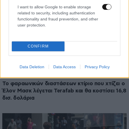
I want to allow Google to enable storage
related to security, including authentication
functionality and fraud prevention, and other
user protection.
CONFIRM
Data Deletion
Data Access
Privacy Policy
ΚΟΣΜΟΣ
07·08·2026 23:03
Το φαραωνικών διαστάσεων κτίριο που χτίζει ο
Έλον Μασκ λέγεται Terafab και θα κοστίσει 16,8
δισ. δολάρια