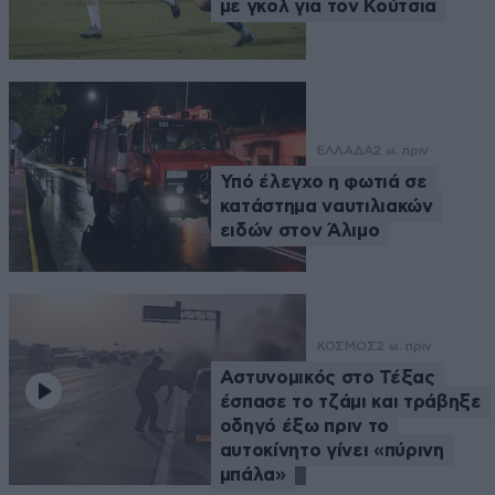
με γκολ για τον Κούτσια
ΕΛΛΑΔΑ
2 ω. πριν
Υπό έλεγχο η φωτιά σε
κατάστημα ναυτιλιακών
ειδών στον Άλιμο
ΚΟΣΜΟΣ
2 ω. πριν
Αστυνομικός στο Τέξας
έσπασε το τζάμι και τράβηξε
οδηγό έξω πριν το
αυτοκίνητο γίνει «πύρινη
μπάλα»