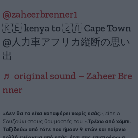
@zaheerbrenner1
🇰🇪 kenya to 🇿🇦 Cape Town
@人力車アフリカ縦断の思い
出
♬ original sound – Zaheer Bre
nner
«
Δεν θα τα είχα καταφέρει χωρίς εσάς
», είπε ο
Σουζούκι στους θαυμαστές του. «
Τρέχω από χόμπι.
Ταξιδεύω από τότε που ήμουν 9 ετών και παίρνω
πολλή ενέργεια από εσάς, έτσι σας επιστρέφω κι