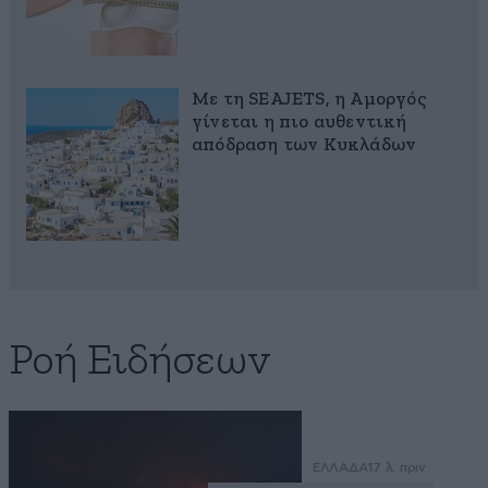
Με τη SEAJETS, η Αμοργός
γίνεται η πιο αυθεντική
απόδραση των Κυκλάδων
Ροή Ειδήσεων
ΕΛΛΑΔΑ
17 λ. πριν