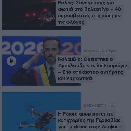
Βόλος: Συναγερμός για
φωτιά στο Βελεστίνο – 40
πυροσβέστες στη μάχη με
τις φλόγες
ΚΟΣΜΟΣ
26 λ. πριν
Κολομβία: Ορκίστηκε ο
Αμπελάρδο ντε λα Εσπριέγια
– Στο στόχαστρο αντάρτες
και ναρκωτικά
ΚΟΣΜΟΣ
55 λ. πριν
Η Ρωσία απορρίπτει τις
κατηγορίες της Γερμαβίας
για το drone στην Λειψία –