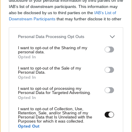
disclosure of your personal information by third parties on the
IAB’s list of downstream participants. This information may
ΠΟΛΙΤΙΚΗ
07·08·2026 20:19
also be disclosed by us to third parties on the
IAB’s List of
Θανάσης Αυγερινός για Καρυστιανού-Γρατσία:
Downstream Participants
that may further disclose it to other
third parties.
«Σπέκουλα, ψεύδη, πολιτική αναξιοπρέπεια και
ανεπίδεκτες μαθήσεως»
Please note that this website/app uses one or more Google
Personal Data Processing Opt Outs
services and may gather and store information including but
not limited to your visit or usage behaviour. You may click to
I want to opt-out of the Sharing of my
personal data.
grant or deny consent to Google and its third-party tags to
Opted In
use your data for below specified purposes in below Google
consent section.
I want to opt-out of the Sale of my
Personal Data.
Opted In
I want to opt-out of processing my
Personal Data for Targeted Advertising.
Opted In
I want to opt-out of Collection, Use,
Retention, Sale, and/or Sharing of my
Personal Data that Is Unrelated with the
Purposes for which it was collected.
Opted Out