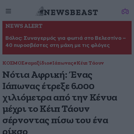
NEWS ALERT
Βόλος: Συναγερμός για φωτιά στο Βελεστίνο –
40 πυροσβέστες στη μάχη με τις φλόγες
ΚΟΣΜΟΣ
#αμαξίδιο
#Ιάπωνας
#Κέιπ Τάουν
Νότια Αφρική: Ένας
Ιάπωνας έτρεξε 6.000
χιλιόμετρα από την Κένυα
μέχρι το Κέιπ Τάουν
σέρνοντας πίσω του ένα
ρίκσο