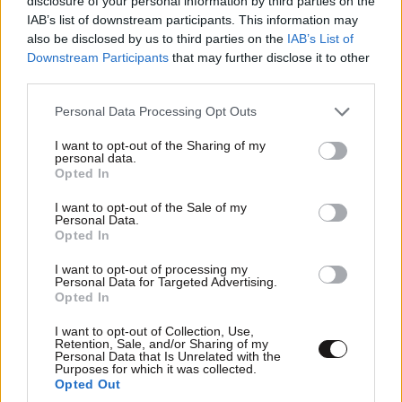
disclosure of your personal information by third parties on the
IAB’s list of downstream participants. This information may
also be disclosed by us to third parties on the
IAB’s List of
Downstream Participants
that may further disclose it to other
third parties.
Please note that this website/app uses one or more Google
Personal Data Processing Opt Outs
services and may gather and store information including but
not limited to your visit or usage behaviour. You may click to
I want to opt-out of the Sharing of my
personal data.
grant or deny consent to Google and its third-party tags to
LIFESTYLE
08·08·2026 19:12
Opted In
use your data for below specified purposes in below Google
Εριέττα Κούρκουλου – Τα 33α γενέθλια και τα
consent section.
I want to opt-out of the Sale of my
φιλιά με τον Βύρωνα Βασιλειάδη: «Καμία στιγμή
Personal Data.
ευτυχίας δεδομένη»
Opted In
I want to opt-out of processing my
Personal Data for Targeted Advertising.
Opted In
I want to opt-out of Collection, Use,
Retention, Sale, and/or Sharing of my
Personal Data that Is Unrelated with the
Purposes for which it was collected.
Opted Out