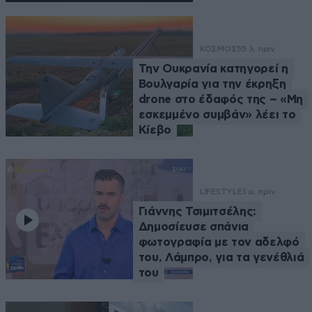
ΚΟΣΜΟΣ
55 λ. πριν
Την Ουκρανία κατηγορεί η
Βουλγαρία για την έκρηξη
drone στο έδαφός της – «Μη
εσκεμμένο συμβάν» λέει το
Κίεβο
LIFESTYLE
1 ω. πριν
Γιάννης Τσιμιτσέλης:
Δημοσίευσε σπάνια
φωτογραφία με τον αδελφό
του, Λάμπρο, για τα γενέθλιά
του