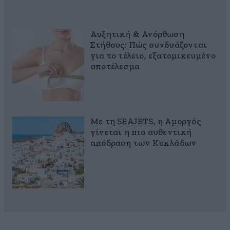
Αυξητική & Ανόρθωση
Στήθους: Πώς συνδυάζονται
για το τέλειο, εξατομικευμένο
αποτέλεσμα
Με τη SEAJETS, η Αμοργός
γίνεται η πιο αυθεντική
απόδραση των Κυκλάδων