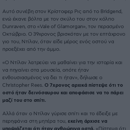
Αυτό συνέβη στον Κρίστοφερ Ρις από το Bridgend,
ενώ έκανε βόλτα με τον σκύλο του στον κόλπο
Dunraven, στο «Vale of Glamorgan», τον περασμένο
Οκτώβριο. Ο 39χρονος βρισκόταν με τον επτάχρονο
γιο του, Ντίλαν, όταν είδε μέρος ενός οστού να
προεξέχει από την άμμο.
«Ο Ντίλαν λατρεύει να μαθαίνει για την ιστορία και
να πηγαίνει στα μουσεία, οπότε ήταν
ενθουσιασμένος να δει τι ήταν», δήλωσε ο
Christopher Rees.
Ο 7χρονος αρχικά πίστεψε ότι το
οστό ήταν δεινόσαυρου και αποφάσισε να το πάρει
μαζί του στο σπίτι.
Αλλά όταν ο Ντίλαν γύρισε σπίτι και το έδειξε με
περηφάνια στη μητέρα του,
εκείνη άρχισε να
υποψιάζεται ότι ήταν ανθρώπινα οστά.
«Πίστευα ότι