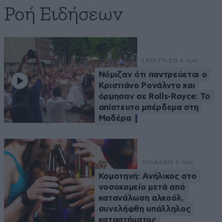
Ροή Ειδήσεων
LIFESTYLE
13 λ. πριν
Νόμιζαν ότι παντρεύεται ο
Κριστιάνο Ρονάλντο και
όρμησαν σε Rolls-Royce: Το
απίστευτο μπέρδεμα στη
Μαδέρα
ΕΛΛΑΔΑ
19 λ. πριν
Κομοτηνή: Ανήλικος στο
νοσοκομείο μετά από
κατανάλωση αλκοόλ,
συνελήφθη υπάλληλος
καταστήματος