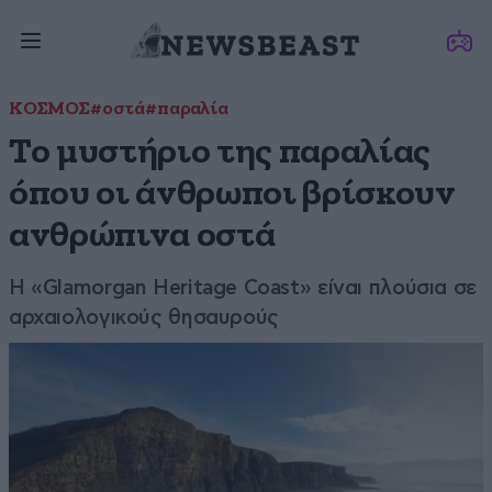
ΚΟΣΜΟΣ
#οστά
#παραλία
Το μυστήριο της παραλίας
όπου οι άνθρωποι βρίσκουν
ανθρώπινα οστά
Η «Glamorgan Heritage Coast» είναι πλούσια σε
αρχαιολογικούς θησαυρούς