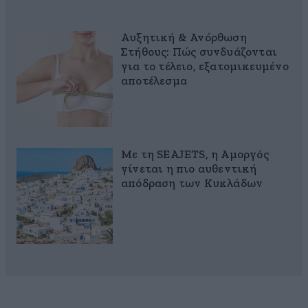
Αυξητική & Ανόρθωση
Στήθους: Πώς συνδυάζονται
για το τέλειο, εξατομικευμένο
αποτέλεσμα
Με τη SEAJETS, η Αμοργός
γίνεται η πιο αυθεντική
απόδραση των Κυκλάδων