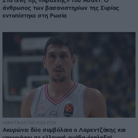
Στα ίχνη της «Αράχνης» του Άσαντ: Ο
άνθρωπος των βασανιστηρίων της Συρίας
εντοπίστηκε στη Ρωσία
ΑΘΛΗΤΙΚΑ
07·08·2026 21:30
Ακυρώνει δύο συμβόλαια ο Λαρεντζάκης και
υπογράφει σε ελληνική ομάδα-έκπληξη!