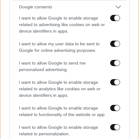
Google consents
I want to allow Google to enable storage
related to advertising like cookies on web or
device identifiers in apps.
Κατερινα
05·02·2014 01:19
I want to allow my user data to be sent to
αηδιαστικοι, εμετικοι , τρισαθλιοι
Google for online advertising purposes.
Απαντήστε
4
0
I want to allow Google to send me
personalized advertising.
kam
05·02·2014 11:45
I want to allow Google to enable storage
related to analytics like cookies on web or
....ανώμαλοι, τέρατα, απάνθρωποι, ελεεινοί κτλ.
device identifiers in apps.
Απαντήστε
3
0
I want to allow Google to enable storage
related to functionality of the website or app.
I want to allow Google to enable storage
Nicholas
04·02·2014 21:08
related to personalization.