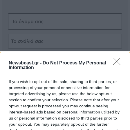
Xαρακτήρες: 0/1000
Newsbeast.gr -
Do Not Process My Personal
Διαβάστε και ακολουθήστε τους κανόνες σχολιασμού
Information
ΠΡΟΣΘΗΚΗ
If you wish to opt-out of the sale, sharing to third parties, or
processing of your personal or sensitive information for
targeted advertising by us, please use the below opt-out
section to confirm your selection. Please note that after your
opt-out request is processed you may continue seeing
Ecomo
06·02·2014 10:43
interest-based ads based on personal information utilized by
us or personal information disclosed to third parties prior to
πριν 2 -3 χρόνια είχα δει ένα αυτοκίνητο με ένα
your opt-out. You may separately opt-out of the further
αυτοκόλλητο που έγραφε: <> ...αλλά στην