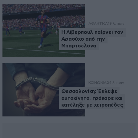
ΑΘΛΗΤΙΚΑ
19 λ. πριν
Η Λίβερπουλ παίρνει τον
Αραούχο από την
Μπαρτσελόνα
ΚΟΙΝΩΝΙΑ
24 λ. πριν
Θεσσαλονίκη: Έκλεψε
αυτοκίνητο, τράκαρε και
κατέληξε με χειροπέδες