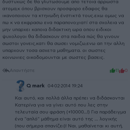
δυστυχως δε θα γλυτωσουμε απο τετοια αρρωστα
ατομα,κ όπου βρισκουν προσφορο εδαφος θα
ικανοποιουν τα κτηνωδη ένστικτά τους.εχω ομως να
πω κ να εκφρασω ενα παραπονο,γιατί στα σχολεια να
μην υπαρχει καποια διδακτικη ωρα οπου ειδικοι
ψυχολογοι θα διδασκουν στα παιδια πώς θα γινουν
σωστοι γονεις,κατι θα σωσει νομιζω,ενω απ την αλλη
υπαρχουν τοσα ασχετα μαθηματα. οι σωστες
κοινωνιες οικοδομουνται με σωστες βασεις.
Απαντήστε
11
0
Q mark
04·02·2014 19:24
Και αυτό, και πολλά άλλα πρέπει να διδάσκονται
Κατερίνα για να γίνει αυτό που λες στην
τελευταία σου φράση (+10000...!) Για παράδειγμα
ένα "απλό" μάθημα είναι αυτό της ... λογικής
(που σήμερα σπανίζει)! Ναι, μαθαίνεται κι αυτή,