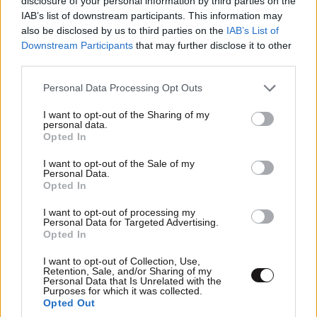
disclosure of your personal information by third parties on the
IAB’s list of downstream participants. This information may
συγκεκριμένη περίπτωση, επειδή ήταν δικά τους
also be disclosed by us to third parties on the
IAB’s List of
παιδιά, ακόμα και αυτό θα ήταν σαν να τους κάναμε
Downstream Participants
that may further disclose it to other
χάρη!!! Όσο η μάνα να προσπαθεί να κρατήσει τον
third parties.
εαυτό της από έξω και να παίξει το θύμα είναι το ίδιο
υπεύθυνη με τον άντρα της
Please note that this website/app uses one or more Google
Personal Data Processing Opt Outs
services and may gather and store information including but
not limited to your visit or usage behaviour. You may click to
I want to opt-out of the Sharing of my
Απαντήστε
2
0
personal data.
grant or deny consent to Google and its third-party tags to
Opted In
use your data for below specified purposes in below Google
consent section.
I want to opt-out of the Sale of my
Personal Data.
Opted In
I want to opt-out of processing my
Personal Data for Targeted Advertising.
Opted In
I want to opt-out of Collection, Use,
Retention, Sale, and/or Sharing of my
Personal Data that Is Unrelated with the
Purposes for which it was collected.
Opted Out