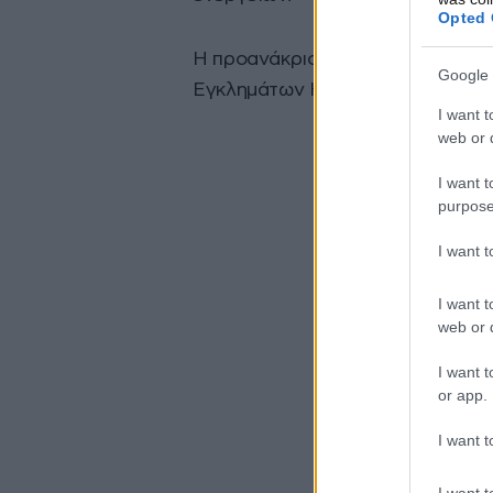
Opted 
Η προανάκριση διενεργείται από
Google 
Εγκλημάτων Ηρακλείου.
I want t
web or d
I want t
purpose
I want 
I want t
web or d
I want t
or app.
I want t
I want t