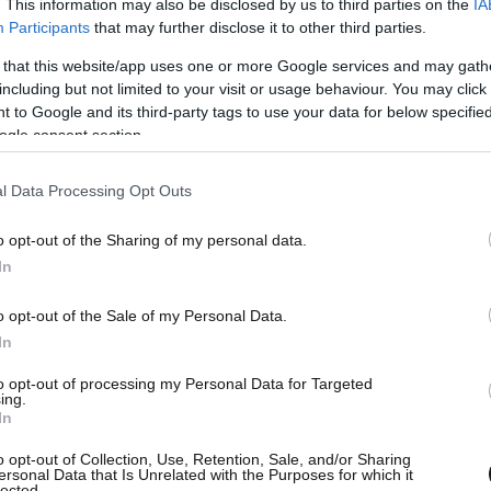
. This information may also be disclosed by us to third parties on the
IA
Participants
that may further disclose it to other third parties.
 that this website/app uses one or more Google services and may gath
including but not limited to your visit or usage behaviour. You may click 
 to Google and its third-party tags to use your data for below specifi
ogle consent section.
l Data Processing Opt Outs
o opt-out of the Sharing of my personal data.
In
o opt-out of the Sale of my Personal Data.
In
, στο δέμα βρέθηκαν και κατασχέθηκαν 175
to opt-out of processing my Personal Data for Targeted
ης, 100 γραμμάρια κατεργασμένης κάνναβης σε
ing.
In
ικροποσότητα άγνωστης χημικής ουσίας.
 μοτοσικλέτα ως μέσο διάπραξης παράνομων
o opt-out of Collection, Use, Retention, Sale, and/or Sharing
ersonal Data that Is Unrelated with the Purposes for which it
lected.