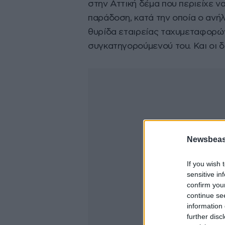
στην Αττική δέμα που περιείχε 
παράδοση, κατά την οποία ο ανή
θυρίδα εταιρείας ταχυμεταφορώ
συγκατηγορούμενού του. Και οι
Newsbeast
If you wish 
sensitive in
confirm you
continue se
information 
further disc