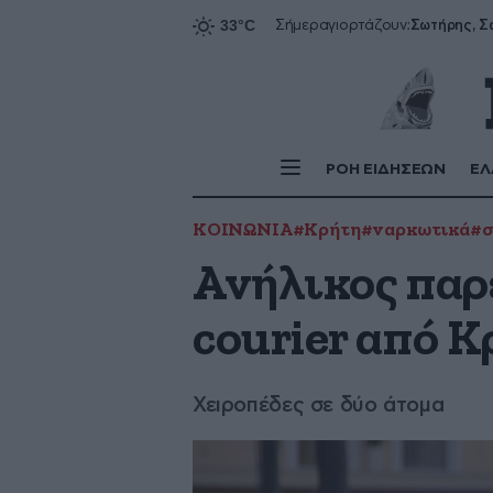
Σήμερα
γιορτάζουν:
ΡΟΗ ΕΙΔΗΣΕΩΝ
ΕΛ
ΚΟΙΝΩΝΙΑ
#Κρήτη
#ναρκωτικά
#σ
Ανήλικος παρ
courier από Κ
Χειροπέδες σε δύο άτομα