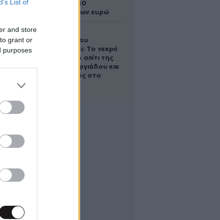
B’s List of
άλογο των 10
εκατομμυρίων ευρώ
er and store
Ο Στράτος
to grant or
Τζώρτζογλου
αποκαλύπτει: Το νεκρό
ed purposes
έμβρυο στο σπίτι της
Μαρίας Γεωργιάδου και
ο εγκλεισμός στο
ψυχιατρείο