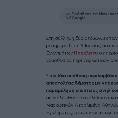
Πρόσθεσε το Newsbeast
Google
Στη σύλληψη δύο ατόμων, εκ των
μεσημέρι, Τρίτη 9 Ιουνίου, αστυν
Εγκλημάτων
Ηρακλείου
σε περιο
νομοθεσίας περί ναρκωτικών ουσ
Στη
ν ίδια υπόθεση περιλαμβάνε
αποστολέας δέματος με ναρκωτ
παραμέληση εποπτείας ανηλίκο
αποκαλύφθηκε στο πλαίσιο συντ
Ναρκωτικών Αερολιμένα Αθηνών
Εγκλήματος, όταν εντοπίστηκε 