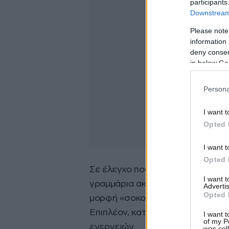
participants
Downstream 
Please note
information 
deny consent
in below Go
Persona
I want t
Opted 
I want t
Opted 
Σε έλεγχο που πραγματοποιήθηκε
I want 
γραμμάρια ακατέργαστης κάνναβ
Advertis
Opted 
μορφή «σοκολάτας», καθώς και μ
Επιπλέον, κατασχέθηκε δίκυκλη
I want t
of my P
ενεργειών.
was col