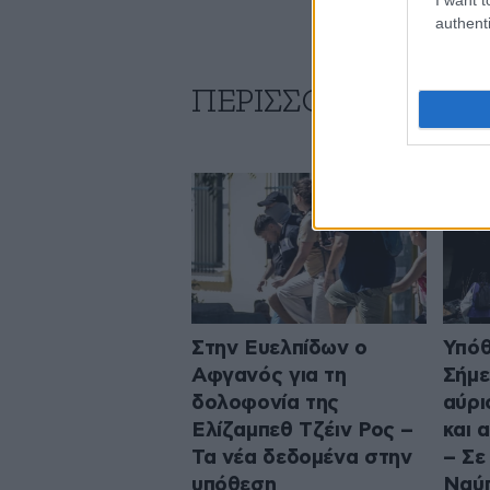
authenti
ΠΕΡΙΣΣΟΤΕΡΑ ΑΠΟ
Στην Ευελπίδων ο
Υπόθ
Αφγανός για τη
Σήμε
δολοφονία της
αύρι
Ελίζαμπεθ Τζέιν Ρος –
και 
Τα νέα δεδομένα στην
– Σε
υπόθεση
Ναύπ