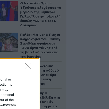
Ο Ντόναλντ Τραμπ
Τζούνιορ εξαγόρασε το
μερίδιο της Κίμπερλι
Γκίλφοϊλ στην πολυτελή
έπαυλη των 13,6 εκατ.
δολαρίων
Παλάτι Marivent: Πώς οι
κληρονόμοι του Ιωάννη
Σαριδάκη αφαίρεσαν
1.300 έργα τέχνης από
τη βασιλική οικογένεια
της Ισπανίας
Ο Άλεκ Μπάλντουιν
ζήτησε από τη σύζυγό
του να κάνουν ακόμα
sonal or
ένα παιδί – Η επική
αντίδρασή της
ection to
ou may
Αθηνά Ωνάση: Η
 personal
απρόσμενη εξέλιξη στη
out of the
διαμάχη με τον Γιάν
 downstream
Τοπς – Η κίνηση με το