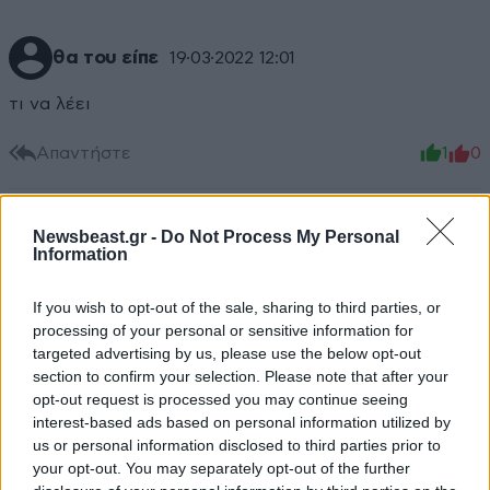
θα του είπε
19·03·2022 12:01
τι να λέει
Απαντήστε
1
0
Newsbeast.gr -
Do Not Process My Personal
Information
TRENDING
If you wish to opt-out of the sale, sharing to third parties, or
processing of your personal or sensitive information for
targeted advertising by us, please use the below opt-out
section to confirm your selection. Please note that after your
opt-out request is processed you may continue seeing
interest-based ads based on personal information utilized by
us or personal information disclosed to third parties prior to
your opt-out. You may separately opt-out of the further