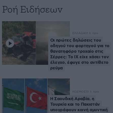
Ροή Ειδήσεων
ΕΛΛΑΔΑ
13 λ. πριν
Οι πρώτες δηλώσεις του
οδηγού του φορτηγού για το
θανατηφόρο τροχαίο στις
Σέρρες: Το ΙΧ είχε χάσει τον
έλεγχο, έφυγε στο αντίθετο
ρεύμα
ΚΟΣΜΟΣ
13 λ. πριν
Η Σαουδική Αραβία, η
Τουρκία και το Πακιστάν
υπογράφουν κοινή αμυντική