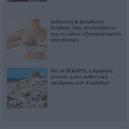
Αυξητική & Ανόρθωση
Στήθους: Πώς συνδυάζονται
για το τέλειο, εξατομικευμένο
αποτέλεσμα
Με τη SEAJETS, η Αμοργός
γίνεται η πιο αυθεντική
απόδραση των Κυκλάδων