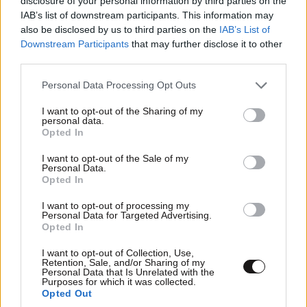
disclosure of your personal information by third parties on the
IAB’s list of downstream participants. This information may
also be disclosed by us to third parties on the
IAB’s List of
Downstream Participants
that may further disclose it to other
third parties.
Please note that this website/app uses one or more Google
ΕΛΛΑΔΑ
07·08·2026 11:26
Personal Data Processing Opt Outs
services and may gather and store information including but
Βίντεο-ντοκουμέντο από το θανατηφόρο
not limited to your visit or usage behaviour. You may click to
I want to opt-out of the Sharing of my
τροχαίο στις Σέρρες: Η στιγμή που το ΙΧ μπαίνει
personal data.
grant or deny consent to Google and its third-party tags to
Opted In
στο αντίθετο ρεύμα – Ακαριαία πέθαναν γιος
use your data for below specified purposes in below Google
και μητέρα
consent section.
I want to opt-out of the Sale of my
Personal Data.
Opted In
I want to opt-out of processing my
Personal Data for Targeted Advertising.
Opted In
I want to opt-out of Collection, Use,
Retention, Sale, and/or Sharing of my
Personal Data that Is Unrelated with the
Purposes for which it was collected.
Opted Out