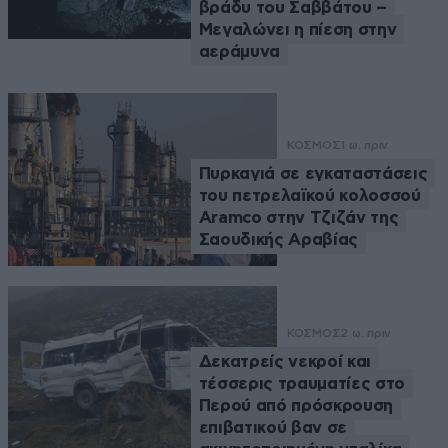
βράδυ του Σαββάτου –
Μεγαλώνει η πίεση στην
αεράμυνα
ΚΟΣΜΟΣ
1 ω. πριν
Πυρκαγιά σε εγκαταστάσεις
του πετρελαϊκού κολοσσού
Aramco στην Τζιζάν της
Σαουδικής Αραβίας
ΚΟΣΜΟΣ
2 ω. πριν
Δεκατρείς νεκροί και
τέσσερις τραυματίες στο
Περού από πρόσκρουση
επιβατικού βαν σε