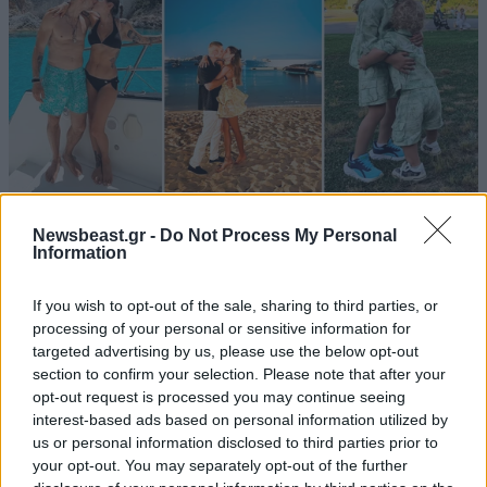
ΜΙΑ ΤΕΡΑΣΤΙΑ ΑΠΟΡΟΙΑ ΠΟΙΟΣ ΑΡΑΓΕ ΚΑΤΑΝΤΗΣΕ
ΤΟΥΤΗ ΤΗΝ ΠΟΛΗ ΕΚΤΡΩΜΑ ;;;ΜΗΠΩΣ ΛΕΩ ΜΗΠΩΣ
ΑΥΤΟΣ ΠΟΥ ΤΟΥ ΕΧΕΤΕ ΔΩΣΕΙ ΤΟΝ ΤΙΤΛΟ ΤΟΥ
ΕΘΝΑΡΧΗ ΕΒΑΛΕ ΤΟΝ ΘΕΜΕΛΙΟ ΛΙΘΟ;;;;;;;
Απαντήστε
0
0
LIFESTYLE
08·08·2026 19:12
Newsbeast.gr -
Do Not Process My Personal
Εριέττα Κούρκουλου – Τα 33α γενέθλια και τα
Information
φιλιά με τον Βύρωνα Βασιλειάδη: «Καμία στιγμή
Mplaky
19·03·2019 08:29
ευτυχίας δεδομένη»
If you wish to opt-out of the sale, sharing to third parties, or
ΜΙΑ ΤΕΡΑΣΤΙΑ ΑΠΟΡΟΙΑ ΠΟΙΟΣ ΑΡΑΓΕ ΚΑΤΑΝΤΗΣΕ
processing of your personal or sensitive information for
ΤΟΥΤΗ ΤΗΝ ΠΟΛΗ ΕΚΤΡΩΜΑ ;;;ΜΗΠΩΣ ΛΕΩ ΜΗΠΩΣ
targeted advertising by us, please use the below opt-out
ΑΥΤΟΣ ΠΟΥ ΤΟΥ ΕΧΕΤΕ ΔΩΣΕΙ ΤΟΝ ΤΙΤΛΟ ΤΟΥ
section to confirm your selection. Please note that after your
ΕΘΝΑΡΧΗ ΕΒΑΛΕ ΤΟΝ ΘΕΜΕΛΙΟ ΛΙΘΟ;;;;;;;
opt-out request is processed you may continue seeing
interest-based ads based on personal information utilized by
us or personal information disclosed to third parties prior to
Απαντήστε
0
0
your opt-out. You may separately opt-out of the further