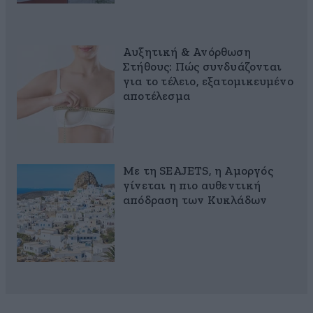
Αυξητική & Ανόρθωση
Στήθους: Πώς συνδυάζονται
για το τέλειο, εξατομικευμένο
αποτέλεσμα
Με τη SEAJETS, η Αμοργός
γίνεται η πιο αυθεντική
απόδραση των Κυκλάδων