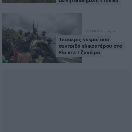
ακινητοποιημένη νταλίκα
ΚΟΣΜΟΣ
2 ω. πριν
Tέσσερις νεκροί από
συντριβή ελικοπτέρου στο
Ρίο ντε Τζανέιρο