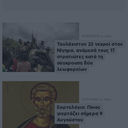
ΚΟΣΜΟΣ
2 ω. πριν
Τουλάχιστον 22 νεκροί στον
Νίγηρα, ανάμεσά τους 17
στρατιώτες κατά τη
σύγκρουση δύο
λεωφορείων
ΕΛΛΑΔΑ
2 ω. πριν
Εορτολόγιο: Ποιος
γιορτάζει σήμερα 9
Αυγούστου