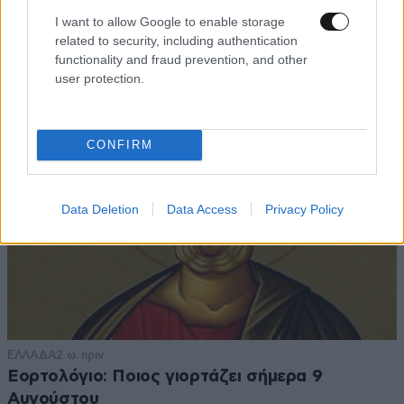
για έναν χρόνο» από τον σύζυγό της στην
I want to allow Google to enable storage
related to security, including authentication
Κωνσταντινούπολη
functionality and fraud prevention, and other
user protection.
CONFIRM
Data Deletion
Data Access
Privacy Policy
ΕΛΛΑΔΑ
2 ω. πριν
Εορτολόγιο: Ποιος γιορτάζει σήμερα 9
Αυγούστου