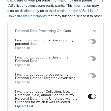
disclosure of your personal information by third parties on the
IAB’s list of downstream participants. This information may
also be disclosed by us to third parties on the
IAB’s List of
το νόμιμο ειναι και ηθικό
19·03·2019 07:04
Downstream Participants
that may further disclose it to other
third parties.
αυτά!
Please note that this website/app uses one or more Google
Personal Data Processing Opt Outs
Απαντήστε
0
0
services and may gather and store information including but
not limited to your visit or usage behaviour. You may click to
I want to opt-out of the Sharing of my
personal data.
grant or deny consent to Google and its third-party tags to
Opted In
use your data for below specified purposes in below Google
consent section.
I want to opt-out of the Sale of my
Personal Data.
Opted In
I want to opt-out of processing my
Personal Data for Targeted Advertising.
Opted In
I want to opt-out of Collection, Use,
Retention, Sale, and/or Sharing of my
Personal Data that Is Unrelated with the
Purposes for which it was collected.
Opted Out