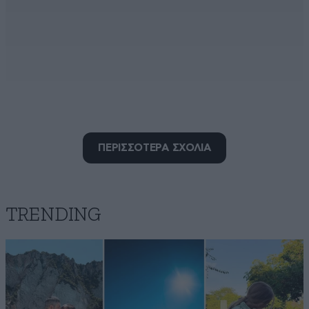
ΠΕΡΙΣΣΟΤΕΡΑ ΣΧΟΛΙΑ
Γελάει
19·03·2019 09:05
Ο κόσμος με το διεφθαρμένο ροφο.
TRENDING
Απαντήστε
0
0
Mplaky
19·03·2019 08:29