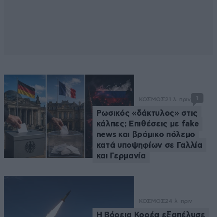
1
ΚΟΣΜΟΣ
21 λ. πριν
Ρωσικός «δάκτυλος» στις
κάλπες; Επιθέσεις με fake
news και βρόμικο πόλεμο
κατά υποψηφίων σε Γαλλία
και Γερμανία
ΚΟΣΜΟΣ
24 λ. πριν
Η Βόρεια Κορέα εξαπέλυσε