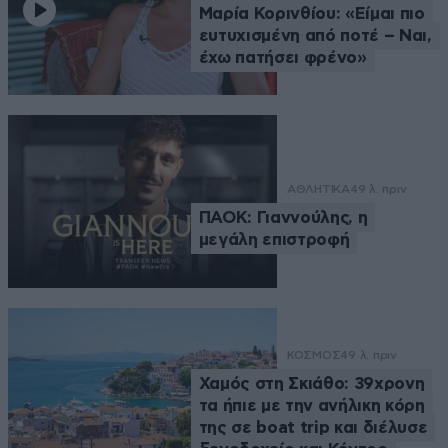
Μαρία Κορινθίου: «Είμαι πιο
ευτυχισμένη από ποτέ – Ναι,
έχω πατήσει φρένο»
ΑΘΛΗΤΙΚΑ
49 λ. πριν
ΠΑΟΚ: Γιαννούλης, η
μεγάλη επιστροφή
ΚΟΣΜΟΣ
49 λ. πριν
Χαμός στη Σκιάθο: 39χρονη
τα ήπιε με την ανήλικη κόρη
της σε boat trip και διέλυσε