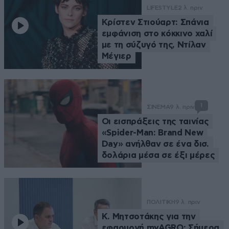
LIFESTYLE
2 λ. πριν
Κρίστεν Στιούαρτ: Σπάνια
εμφάνιση στο κόκκινο χαλί
με τη σύζυγό της, Ντίλαν
Μέγιερ
1
ΣΙΝΕΜΑ
9 λ. πριν
Οι εισπράξεις της ταινίας
«Spider-Man: Brand New
Day» ανήλθαν σε ένα δισ.
δολάρια μέσα σε έξι μέρες
ΠΟΛΙΤΙΚΗ
9 λ. πριν
Κ. Μητσοτάκης για την
εφαρμογή myAGRO: Σήμερα