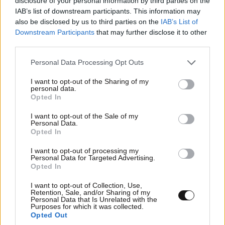
disclosure of your personal information by third parties on the
IAB’s list of downstream participants. This information may
also be disclosed by us to third parties on the
IAB’s List of
Downstream Participants
that may further disclose it to other
third parties.
Please note that this website/app uses one or more Google
Personal Data Processing Opt Outs
services and may gather and store information including but
not limited to your visit or usage behaviour. You may click to
I want to opt-out of the Sharing of my
personal data.
grant or deny consent to Google and its third-party tags to
Opted In
use your data for below specified purposes in below Google
consent section.
I want to opt-out of the Sale of my
Personal Data.
Opted In
I want to opt-out of processing my
Personal Data for Targeted Advertising.
Opted In
I want to opt-out of Collection, Use,
Retention, Sale, and/or Sharing of my
Personal Data that Is Unrelated with the
Purposes for which it was collected.
Opted Out