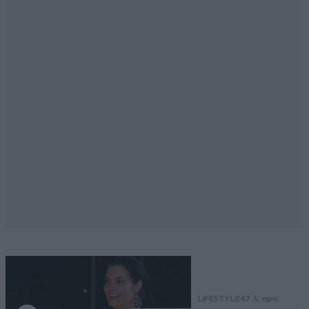
LIFESTYLE
47 λ. πριν