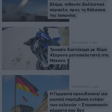
βλήμα, πιθανόν βαλλιστικό
πύραυλο, προς τη θάλασσα
της Ιαπωνίας
ΕΛΛΑΔΑ
32 λ. πριν
Τροχαίο δυστύχημα με θύμα
42χρονο μοτοσικλετιστή στη
Μύκονο
ΚΟΣΜΟΣ
40 λ. πριν
Η Γερμανία προειδοποιεί για
ρωσική παρέμβαση ενόψει
των εκλογών – Στοχοποιούν
κόμματα που δεν