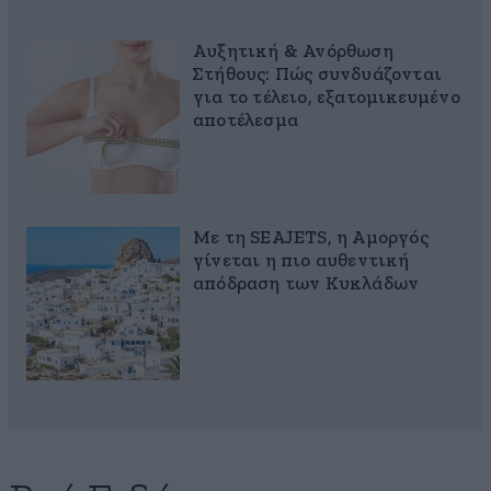
Αυξητική & Ανόρθωση
Στήθους: Πώς συνδυάζονται
για το τέλειο, εξατομικευμένο
αποτέλεσμα
Με τη SEAJETS, η Αμοργός
γίνεται η πιο αυθεντική
απόδραση των Κυκλάδων