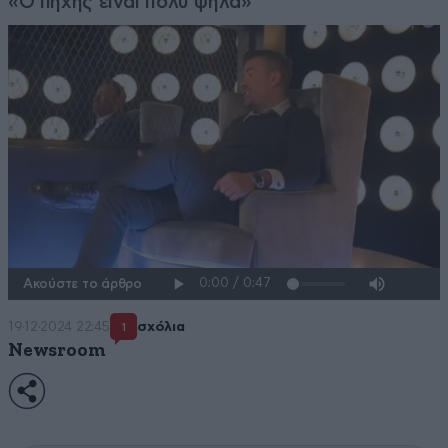
«Ο πήχης είναι πολύ ψηλά»
Ακούστε το άρθρο
19·12·2024 22:45
σχόλια
1
Newsroom