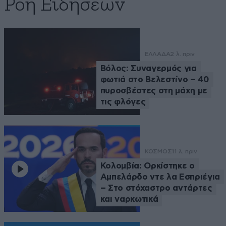
Ροή Ειδήσεων
ΕΛΛΑΔΑ
2 λ. πριν
Βόλος: Συναγερμός για
φωτιά στο Βελεστίνο – 40
πυροσβέστες στη μάχη με
τις φλόγες
ΚΟΣΜΟΣ
11 λ. πριν
Κολομβία: Ορκίστηκε ο
Αμπελάρδο ντε λα Εσπριέγια
– Στο στόχαστρο αντάρτες
και ναρκωτικά