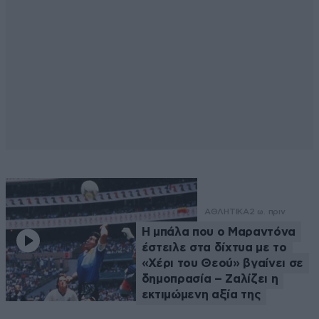
ΑΘΛΗΤΙΚΑ
2 ω. πριν
Η μπάλα που ο Μαραντόνα
έστειλε στα δίχτυα με το
«Χέρι του Θεού» βγαίνει σε
δημοπρασία – Ζαλίζει η
εκτιμώμενη αξία της