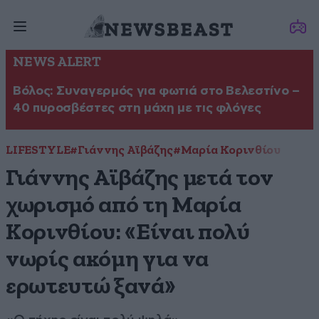
NEWS ALERT
Βόλος: Συναγερμός για φωτιά στο Βελεστίνο –
40 πυροσβέστες στη μάχη με τις φλόγες
LIFESTYLE
#Γιάννης Αϊβάζης
#Μαρία Κορινθίου
Γιάννης Αϊβάζης μετά τον
χωρισμό από τη Μαρία
Κορινθίου: «Είναι πολύ
νωρίς ακόμη για να
ερωτευτώ ξανά»