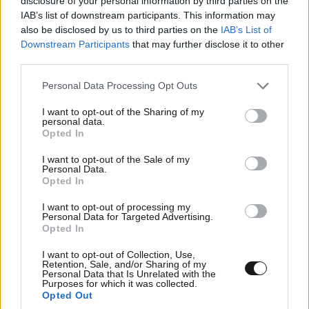
disclosure of your personal information by third parties on the
IAB’s list of downstream participants. This information may
Xαρακτήρες: 0/1000
also be disclosed by us to third parties on the
IAB’s List of
Downstream Participants
that may further disclose it to other
Διαβάστε και ακολουθήστε τους κανόνες σχολιασμού
third parties.
Please note that this website/app uses one or more Google
Personal Data Processing Opt Outs
ΠΡΟΣΘΗΚΗ
services and may gather and store information including but
not limited to your visit or usage behaviour. You may click to
I want to opt-out of the Sharing of my
personal data.
grant or deny consent to Google and its third-party tags to
Opted In
use your data for below specified purposes in below Google
consent section.
Ομορφάντρα μου
20·12·2024 05:13
I want to opt-out of the Sale of my
Personal Data.
Opted In
Θα βρεθεί και για σένα ένα καλό παλικάρι 🌈🌈🌈
I want to opt-out of processing my
Personal Data for Targeted Advertising.
Απαντήστε
0
0
Opted In
I want to opt-out of Collection, Use,
Retention, Sale, and/or Sharing of my
Personal Data that Is Unrelated with the
Purposes for which it was collected.
Opted Out