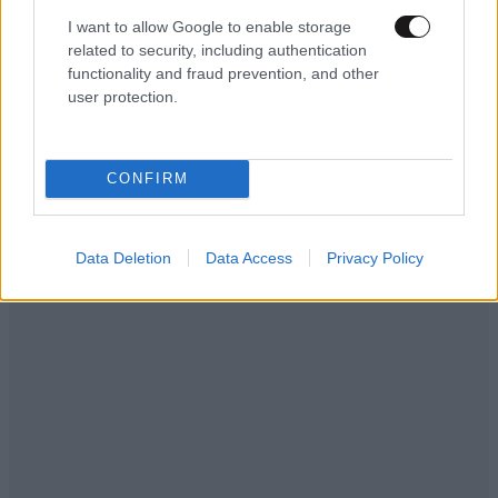
I want to allow Google to enable storage
related to security, including authentication
functionality and fraud prevention, and other
user protection.
CONFIRM
LIFESTYLE
07·08·2026 18:48
Ξεσπά ο Χρήστος Δάντης: «Δεν περίμενα την
αχαριστία των ανθρώπων του χώρου»
Data Deletion
Data Access
Privacy Policy