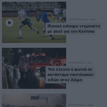
ΑΘΛΗΤΙΚΑ
2 ω. πριν
Ιδανικό επίσημο ντεμπούτο
με γκολ για τον Κούτσια
ΕΛΛΑΔΑ
2 ω. πριν
Υπό έλεγχο η φωτιά σε
κατάστημα ναυτιλιακών
ειδών στον Άλιμο
ΚΟΣΜΟΣ
2 ω. πριν