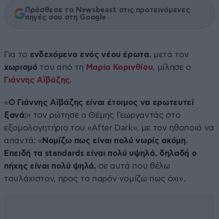
Πρόσθεσε το Newsbeast στις προτεινόμενες
πηγές σου στη Google
Για το
ενδεχόμενο ενός νέου έρωτα,
μετά τον
χωρισμό
του από τη
Μαρία Κορινθίου,
μίλησε ο
Γιάννης Αϊβάζης.
«
Ο Γιάννης Αϊβάζης είναι έτοιμος να ερωτευτεί
ξανά;
» τον ρώτησε ο Θέμης Γεωργαντάς στο
εξομολογητήριο του «After Dark», με τον ηθοποιό να
απαντά: «
Νομίζω πως είναι πολύ νωρίς ακόμη.
Επειδή τα standards είναι πολύ υψηλά, δηλαδή ο
πήχης είναι πολύ ψηλά,
σε αυτά που θέλω
τουλάχιστον, προς το παρόν νομίζω πως όχι».