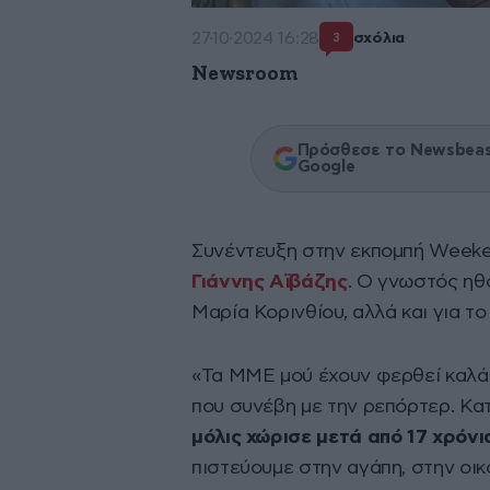
27·10·2024 16:28
σχόλια
3
Newsroom
Πρόσθεσε το Newsbeast
Google
Συνέντευξη στην εκπομπή Weeke
Γιάννης Αϊβάζης
. Ο γνωστός ηθ
Μαρία Κορινθίου, αλλά και για το
«Τα ΜΜΕ μού έχουν φερθεί καλά ό
που συνέβη με την ρεπόρτερ. Κ
μόλις χώρισε μετά από 17 χρόν
πιστεύουμε στην αγάπη, στην οικ