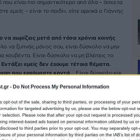
ό που είναι πιο σημαντικότερο από όλα – άσχετα
ε εμείς – είναι το παιδί», είπε αρχικά ο Γιάννης
ο να χωρίζεις μετά από τόσα χρόνια κοινής
λο να ξυπνάς μόνος σου, είναι δύσκολο να μην
ια κουβέντα. Είναι δύσκολο να μη βλέπεις το
.
Εντάξει εμείς δεν έχουμε τέτοια θέματα.
αση που ερχόμαστε κοντά
… Είναι δύσκολο και
οι δρόμοι μας. Είναι σκληρό».
.gr -
Do Not Process My Personal Information
to opt-out of the sale, sharing to third parties, or processing of your per
formation for targeted advertising by us, please use the below opt-out s
r selection. Please note that after your opt-out request is processed y
eing interest-based ads based on personal information utilized by us or
disclosed to third parties prior to your opt-out. You may separately opt-
losure of your personal information by third parties on the IAB’s list of