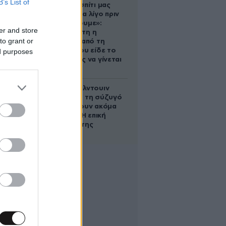
B’s List of
«Κάηκε το σπίτι μας
στην Ελλάδα λίγο πριν
μετακομίσουμε»:
er and store
Απαρηγόρητη η
to grant or
οικογένεια από τη
Βρετανία που είδε το
ed purposes
όνειρο ζωής να γίνεται
στάχτη
Ο Άλεκ Μπάλντουιν
ζήτησε από τη σύζυγό
του να κάνουν ακόμα
ένα παιδί – Η επική
αντίδρασή της