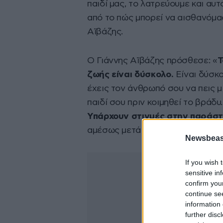
παιδί μας, το λατρεύουμε και αυτ
από το πώς μπορεί να αισθανόμαστ
Αϊβάζης.
Ο Γιάννης Αϊβάζης πρόσθεσε: «
Τ
ζωής είναι δύσκολο.
Είναι δύσκο
έχεις τον άνθρωπό σου να πεις μ
παιδί σου πριν κοιμηθεί το βράδυ
Υπάρχουν στιγμές στην παράστ
αμέσως μετά την πρόβα χωρίζουν 
Newsbeast
If you wish 
sensitive in
confirm you
continue se
information 
further disc