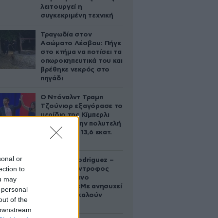
λειτουργεί η
συγκεκριμένη τεχνική
Τραγωδία στον
Ασώματο Λέσβου: Πήγε
στο κτήμα να ποτίσει τα
οπωροκηπευτικά του και
βρέθηκε νεκρός στο
πηγάδι
Ο Ντόναλντ Τραμπ
Τζούνιορ εξαγόρασε το
μερίδιο της Κίμπερλι
Γκίλφοϊλ στην πολυτελή
έπαυλη των 13,6 εκατ.
δολαρίων
sonal or
Georgina Rodriguez –
ection to
Ξεσπά η σύντροφος
του Κριστιάνο
ou may
Ρονάλντο: «Με ανησυχεί
 personal
που με αποκαλούν
out of the
χοντρή»
 downstream