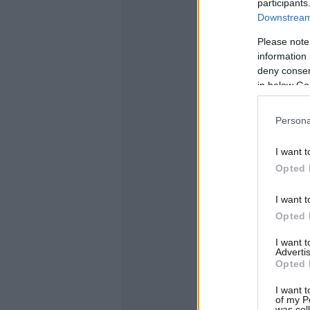
participants
Downstream 
Please note
information 
deny consent
in below Go
Persona
I want t
Opted 
I want t
Opted 
I want 
Advertis
Opted 
I want t
of my P
was col