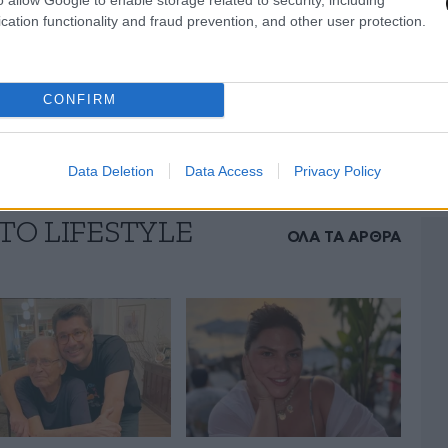
ανέφερε:
«Η γυναίκα που αγαπάς παραμένει η
cation functionality and fraud prevention, and other user protection.
ντα
. Αν μου συμβεί κάτι η Μαρία θα τρέξει
CONFIRM
Data Deletion
Data Access
Privacy Policy
ΤΟ LIFESTYLE
ΟΛΑ ΤΑ ΑΡΘΡΑ