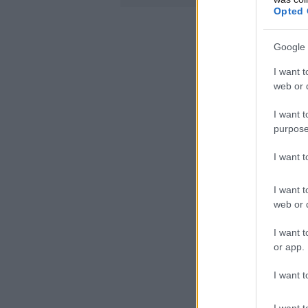
Opted 
Google 
I want t
web or d
I want t
purpose
I want 
I want t
web or d
I want t
or app.
I want t
I want t