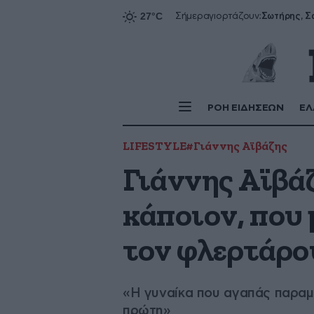
Σήμερα
γιορτάζουν:
ΡΟΗ ΕΙΔΗΣΕΩΝ
ΕΛ
LIFESTYLE
#Γιάννης Αϊβάζης
Γιάννης Αϊβά
κάποιον, που 
τον φλερτάρο
«Η γυναίκα που αγαπάς παραμέν
πρώτη»