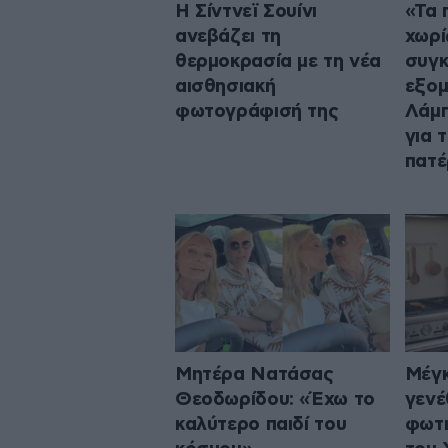
Η Σίντνεϊ Σουίνι
«Τα 
ανεβάζει τη
χωρί
θερμοκρασία με τη νέα
συγκ
αισθησιακή
εξομ
φωτογράφισή της
Λάμ
για 
πατέ
Μητέρα Νατάσας
Μέγκ
Θεοδωρίδου: «Έχω το
γενέ
καλύτερο παιδί του
φωτι