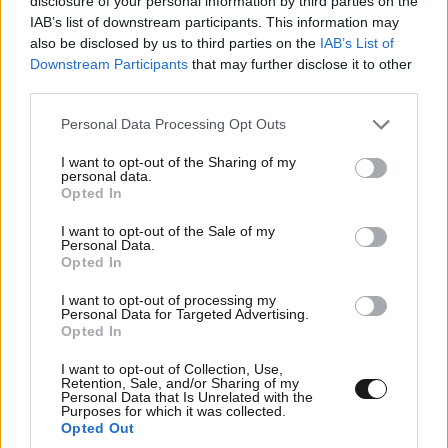
disclosure of your personal information by third parties on the
IAB’s list of downstream participants. This information may
also be disclosed by us to third parties on the
IAB’s List of
Downstream Participants
that may further disclose it to other
third parties.
Please note that this website/app uses one or more Google
Personal Data Processing Opt Outs
services and may gather and store information including but
not limited to your visit or usage behaviour. You may click to
I want to opt-out of the Sharing of my
personal data.
grant or deny consent to Google and its third-party tags to
Opted In
use your data for below specified purposes in below Google
consent section.
I want to opt-out of the Sale of my
Personal Data.
Opted In
«Η μαστογραφία έχει σημειώσει τεράστια πρόοδο με
I want to opt-out of processing my
την εφαρμογή της τομοσύνθεσης την τελευταία
Personal Data for Targeted Advertising.
Opted In
δεκαετία. Αυτή η μέθοδος παρέχει πολύ καλύτερη
απεικόνιση σε σχέση με την απλή ψηφιακή
I want to opt-out of Collection, Use,
Retention, Sale, and/or Sharing of my
μαστογραφία, καθώς δημιουργεί λεπτομερείς τομές
Personal Data that Is Unrelated with the
Purposes for which it was collected.
και αναδεικνύει όλα τα ευρήματα», τονίζει.
Opted Out