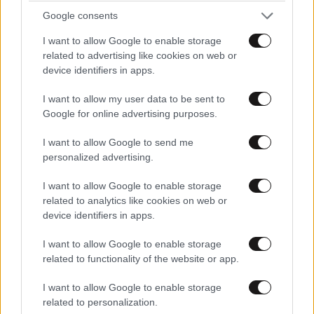
Επιπλέον, η χρήση τεχνητής νοημοσύνης αποτελεί
Google consents
πολύτιμο εργαλείο για τους ακτινοδιαγνώστες.
I want to allow Google to enable storage
related to advertising like cookies on web or
«Η τεχνητή νοημοσύνη βοηθά σημαντικά στον
device identifiers in apps.
εντοπισμό ύποπτων σημείων που ένας γιατρός, λόγω
κόπωσης ή απειρίας, μπορεί να μην προσέξει. Ακόμα
I want to allow my user data to be sent to
Google for online advertising purposes.
και οι πιο έμπειροι ειδικοί, όταν εξετάζουν πολλές
μαστογραφίες, μπορεί να παραβλέψουν κάποια
I want to allow Google to send me
λεπτομέρεια. Η νέα τεχνολογία λειτουργεί ως
personalized advertising.
υποστηρικτικό εργαλείο για τη βελτίωση της
I want to allow Google to enable storage
διάγνωσης», επισημαίνει.
related to analytics like cookies on web or
device identifiers in apps.
Παράλληλα, στον τομέα του υπερηχογραφήματος, η
ελαστογραφία, η τρισδιάστατη απεικόνιση και η
I want to allow Google to enable storage
τεχνητή νοημοσύνη βελτιώνουν την ανάλυση των
related to functionality of the website or app.
ογκιδίων και την εκτίμηση των ορίων μιας βλάβης,
I want to allow Google to enable storage
προσφέροντας πιο ακριβή συμπεράσματα.
related to personalization.