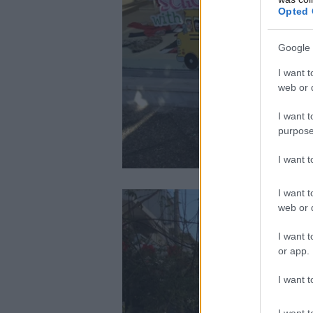
Opted 
Google 
I want t
web or d
I want t
purpose
I want 
I want t
web or d
I want t
or app.
I want t
I want t