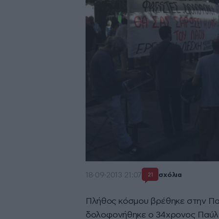
18·09·2013 21:07
σχόλια
21
Πλήθος κόσμου βρέθηκε στην Πα
δολοφονήθηκε ο 34χρονος Παύλ