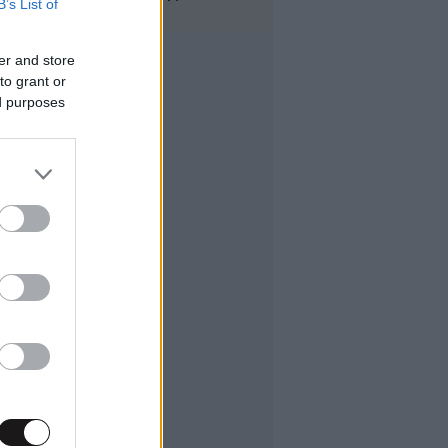
B’s List of
er and store
to grant or
ed purposes