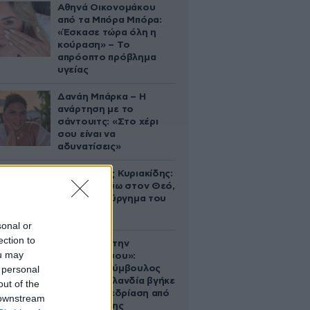
Αθηνά Οικονομάκου
από τα Μπόρα Μπόρα:
«Έσκασε τώρα όλη η
κούραση» – Το
απρόοπτο πρόβλημα
υγείας
Δανάη Μπάρκα – Η
ανάρτηση με το
σάντουιτς: «Στο χέρι
σου είναι να
αδυνατίσεις»
Βλαδίμηρος Κυριακίδης:
«Δεν πιστεύω στον Θεό,
είναι δημιούργημα του
ανθρώπου»
sonal or
ection to
«Βλέπουμε την
ou may
μπουγάδα σου»:
 personal
Δημοτική σύμβουλος
στη Νέα Ζηλανδία βγήκε
out of the
live σε συνεδρίαση από
 downstream
το μπάνιο της