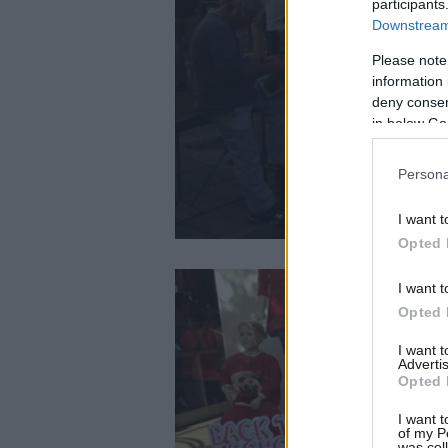
participants
Downstream 
Please note
information 
deny consent
in below Go
Persona
I want t
Opted 
I want t
Opted 
I want 
Advertis
Opted 
I want t
of my P
was col