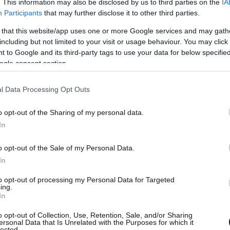
. This information may also be disclosed by us to third parties on the
IA
Participants
that may further disclose it to other third parties.
 that this website/app uses one or more Google services and may gath
including but not limited to your visit or usage behaviour. You may click 
 to Google and its third-party tags to use your data for below specifi
ogle consent section.
l Data Processing Opt Outs
o opt-out of the Sharing of my personal data.
In
o opt-out of the Sale of my Personal Data.
In
to opt-out of processing my Personal Data for Targeted
ing.
In
o opt-out of Collection, Use, Retention, Sale, and/or Sharing
ersonal Data that Is Unrelated with the Purposes for which it
lected.