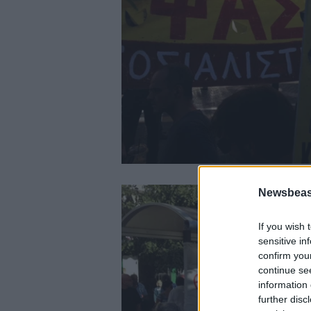
Newsbeast
If you wish 
sensitive in
confirm you
continue se
information 
further disc