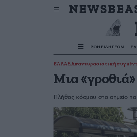
Αστέριος, Ν
Σήμερα
γιορτάζουν:
ΡΟΗ ΕΙΔΗΣΕΩΝ
ΕΛ
ΕΛΛΑΔΑ
#αντιφασιστική συγκέν
Μια «γροθιά»
Πλήθος κόσμου στο σημείο π