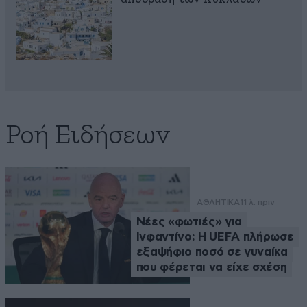
Ροή Ειδήσεων
ΑΘΛΗΤΙΚΑ
11 λ. πριν
Νέες «φωτιές» για
Ινφαντίνο: Η UEFA πλήρωσε
εξαψήφιο ποσό σε γυναίκα
που φέρεται να είχε σχέση