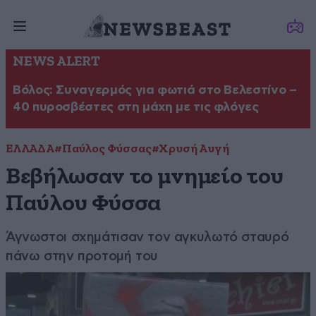
NEWS ALERT
Βόλος: Συναγερμός για φωτιά στο Βελεστίνο –
40 πυροσβέστες στη μάχη με τις φλόγες
ΕΛΛΑΔΑ
#Παύλος Φύσσας
#Χρυσή Αυγή
Βεβήλωσαν το μνημείο του
Παύλου Φύσσα
Άγνωστοι σχημάτισαν τον αγκυλωτό σταυρό
πάνω στην προτομή του