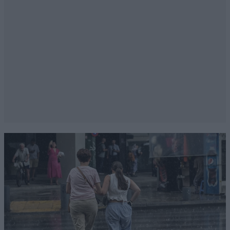
Harry Emmanouilidis
27·02·2015 22:53
Ο συγκεκριμένος άνθρωπος δολοφονήθηκε
για ιδεολογικούς λόγους, εφόσον εκφράζει
μία μερίδα των πολιτών, καλά κάνει και
υπάρχει και ας προκαλεί. Όσο για το κόστος
του ρεύματος για το φωτισμό, για τα
δεδομένα του δήμου είναι αστείο. Ο δήμος
πληρώνει για μερικές χιλιάδες λάμπες
περισσότερων βαττ.
Απαντήστε
4
8
kostmar
27·02·2015 17:14
το C18«σήμα κατατεθέν» μιας από τις σκληρότερες