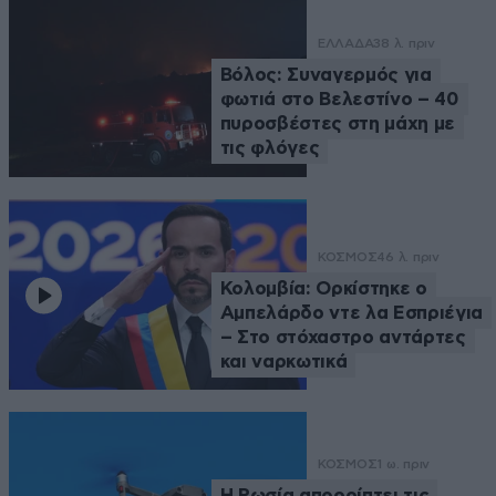
ΕΛΛΑΔΑ
38 λ. πριν
Βόλος: Συναγερμός για
φωτιά στο Βελεστίνο – 40
πυροσβέστες στη μάχη με
τις φλόγες
ΚΟΣΜΟΣ
46 λ. πριν
Κολομβία: Ορκίστηκε ο
Αμπελάρδο ντε λα Εσπριέγια
– Στο στόχαστρο αντάρτες
και ναρκωτικά
ΚΟΣΜΟΣ
1 ω. πριν
Η Ρωσία απορρίπτει τις