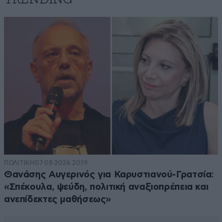
Απαντήστε
10
6
Chuck Norris ©
27·02·2015 21:35
Προσπαθουν με καθε τροπο να προβαλουν τα
δικα τους ,
Απαντήστε
5
3
punentes
28·02·2015 01:58
Δεν ειναι πρωτη φορα που η ΧΑ,κανει κατι
τετοι στο μνημειο του Φυσσα,με τον ενα η
ΠΟΛΙΤΙΚΗ
07·08·2026 20:19
τον αλλο τροπο! Ειναι τετοιος ο πονος,που
Θανάσης Αυγερινός για Καρυστιανού-Γρατσία:
δεν μπορουν να ησυχασουν! Ας μην το
«Σπέκουλα, ψεύδη, πολιτική αναξιοπρέπεια και
ριχνουν αλλου λοιπον!
ανεπίδεκτες μαθήσεως»
Απαντήστε
3
7