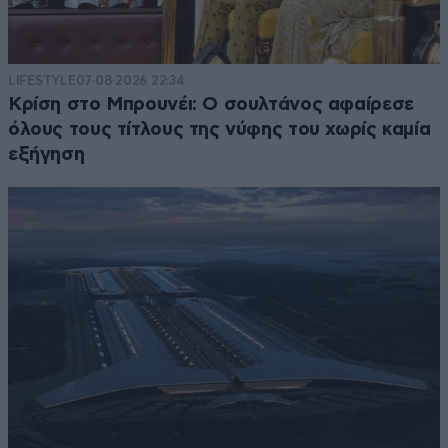
οι της αριστεράς και της προόδου είναι πιο ίσοι
απ τους ίσους! Να μην ξεχνάμε όμως ότι ο
Ρουπακιάς ,,,,πριν τον στείλουν στην Χρυσή
LIFESTYLE
07·08·2026 22:34
Αυγή....ήταν μάχιμο μέλος της ΚΝΕ!
Κρίση στο Μπρουνέι: Ο σουλτάνος αφαίρεσε
όλους τους τίτλους της νύφης του χωρίς καμία
Απαντήστε
6
1
εξήγηση