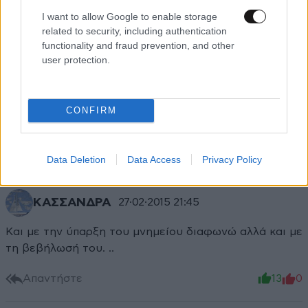
I want to allow Google to enable storage
related to security, including authentication
functionality and fraud prevention, and other
user protection.
Xαρακτήρες: 0/1000
Διαβάστε και ακολουθήστε τους κανόνες σχολιασμού
CONFIRM
ΠΡΟΣΘΗΚΗ
Data Deletion
Data Access
Privacy Policy
ΚΑΣΣΑΝΔΡΑ
27·02·2015 21:45
Και με την ύπαρξη του μνημείου διαφωνώ αλλά και με
τη βεβήλωσή του. ..
Απαντήστε
13
0