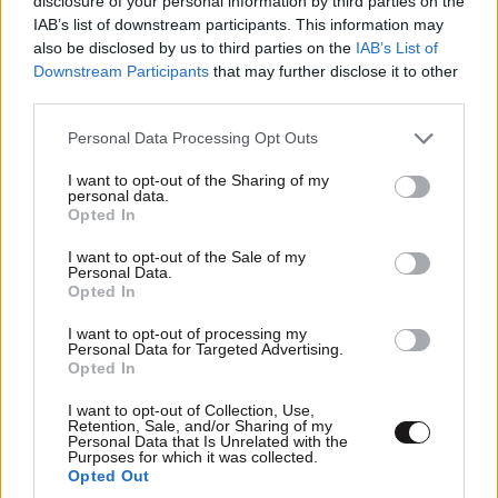
disclosure of your personal information by third parties on the
IAB’s list of downstream participants. This information may
also be disclosed by us to third parties on the
IAB’s List of
Φωτιά σε κατάστημα στο Παλαιό Φάληρο:
Downstream Participants
that may further disclose it to other
third parties.
Προληπτική εκκένωση της πολυκατοικίας
Please note that this website/app uses one or more Google
Personal Data Processing Opt Outs
services and may gather and store information including but
not limited to your visit or usage behaviour. You may click to
I want to opt-out of the Sharing of my
personal data.
grant or deny consent to Google and its third-party tags to
Opted In
use your data for below specified purposes in below Google
Ακολουθήστε το
NEWSBEAST
στο
Google News
consent section.
I want to opt-out of the Sale of my
και μάθετε πρώτοι όλες τις ειδήσεις
Personal Data.
Opted In
I want to opt-out of processing my
Personal Data for Targeted Advertising.
Opted In
I want to opt-out of Collection, Use,
Retention, Sale, and/or Sharing of my
Personal Data that Is Unrelated with the
Purposes for which it was collected.
Opted Out