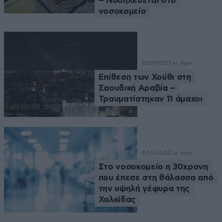
– Νοσηλεύεται στο
νοσοκομείο
ΚΟΣΜΟΣ
1 ω. πριν
Επίθεση των Χούθι στη
Σαουδική Αραβία –
Τραυματίστηκαν 11 άμαχοι
ΕΛΛΑΔΑ
2 ω. πριν
Στο νοσοκομείο η 30χρονη
που έπεσε στη θάλασσα από
την υψηλή γέφυρα της
Χαλκίδας