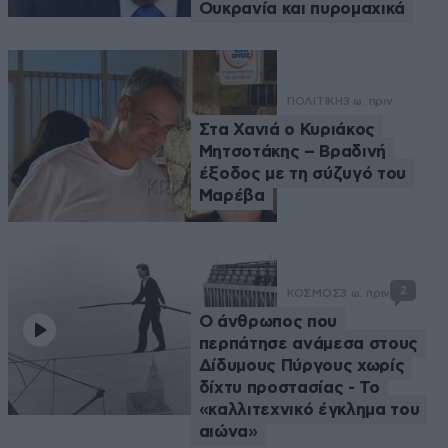
Ουκρανία και πυρομαχικά
ΠΟΛΙΤΙΚΗ
3 ω. πριν
Στα Χανιά ο Κυριάκος
Μητσοτάκης – Βραδινή
έξοδος με τη σύζυγό του
Μαρέβα
2
ΚΟΣΜΟΣ
3 ω. πριν
Ο άνθρωπος που
περπάτησε ανάμεσα στους
Δίδυμους Πύργους χωρίς
δίχτυ προστασίας - Το
«καλλιτεχνικό έγκλημα του
αιώνα»