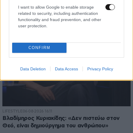
Δίδυμους Πύργους χωρίς δίχτυ προστασίας -
I want to allow Google to enable storage
related to security, including authentication
Το «καλλιτεχνικό έγκλημα του αιώνα»
functionality and fraud prevention, and other
user protection.
CONFIRM
Data Deletion
Data Access
Privacy Policy
LIFESTYLE
06·08·2026 16:11
Βλαδίμηρος Κυριακίδης: «Δεν πιστεύω στον
Θεό, είναι δημιούργημα του ανθρώπου»