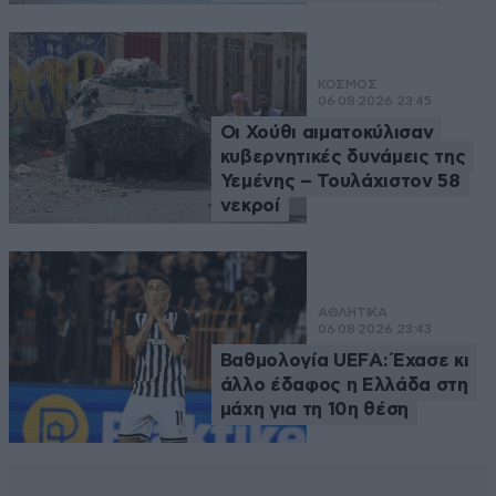
ΚΟΣΜΟΣ
06·08·2026 23:45
Οι Χούθι αιματοκύλισαν
κυβερνητικές δυνάμεις της
Υεμένης – Τουλάχιστον 58
νεκροί
ΑΘΛΗΤΙΚΑ
06·08·2026 23:43
Βαθμολογία UEFA: Έχασε κι
άλλο έδαφος η Ελλάδα στη
μάχη για τη 10η θέση