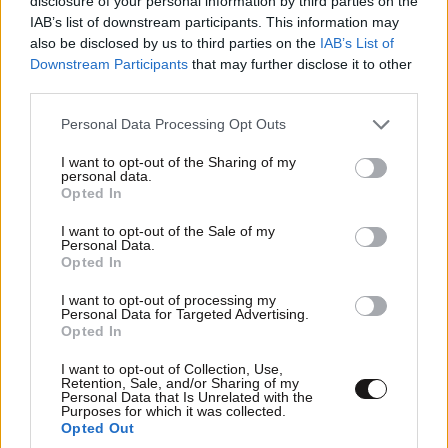
disclosure of your personal information by third parties on the
IAB’s list of downstream participants. This information may
also be disclosed by us to third parties on the
IAB’s List of
Downstream Participants
that may further disclose it to other
third parties.
Please note that this website/app uses one or more Google
Personal Data Processing Opt Outs
services and may gather and store information including but
not limited to your visit or usage behaviour. You may click to
I want to opt-out of the Sharing of my
personal data.
grant or deny consent to Google and its third-party tags to
Opted In
use your data for below specified purposes in below Google
consent section.
I want to opt-out of the Sale of my
Personal Data.
Opted In
I want to opt-out of processing my
Personal Data for Targeted Advertising.
Opted In
I want to opt-out of Collection, Use,
Retention, Sale, and/or Sharing of my
Personal Data that Is Unrelated with the
Purposes for which it was collected.
ΕΛΛΑΔΑ
06·08·2026 21:47
Opted Out
Τραγωδία στα Μάλια: «Ο πανικός τη σκότωσε»