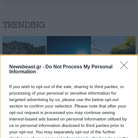
TRENDING
Newsbeast.gr -
Do Not Process My Personal
Information
If you wish to opt-out of the sale, sharing to third parties, or
processing of your personal or sensitive information for
targeted advertising by us, please use the below opt-out
section to confirm your selection. Please note that after your
opt-out request is processed you may continue seeing
interest-based ads based on personal information utilized by
us or personal information disclosed to third parties prior to
LIFESTYLE
08·08·2026 19:12
your opt-out. You may separately opt-out of the further
Εριέττα Κούρκουλου – Τα 33α γενέθλια και τα