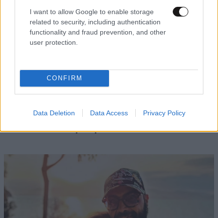
I want to allow Google to enable storage
related to security, including authentication
functionality and fraud prevention, and other
user protection.
CONFIRM
LIFESTYLE
08·08·2026 09:01
Νία Βαρντάλος – Σπύρος Κατσαγάνης: Μια
Data Deletion
Data Access
Privacy Policy
σχέση που θυμίζει σενάριο ταινίας και μετρά
πάνω από τέσσερα χρόνια