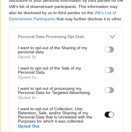
disclosure of your personal information by third parties on the
φιλιά με τον Βύρωνα Βασιλειάδη: «Καμία στιγμή
IAB’s list of downstream participants. This information may
ευτυχίας δεδομένη»
also be disclosed by us to third parties on the
IAB’s List of
Downstream Participants
that may further disclose it to other
third parties.
Please note that this website/app uses one or more Google
Personal Data Processing Opt Outs
services and may gather and store information including but
not limited to your visit or usage behaviour. You may click to
I want to opt-out of the Sharing of my
personal data.
grant or deny consent to Google and its third-party tags to
Opted In
use your data for below specified purposes in below Google
consent section.
I want to opt-out of the Sale of my
Personal Data.
Opted In
I want to opt-out of processing my
Personal Data for Targeted Advertising.
Opted In
I want to opt-out of Collection, Use,
Retention, Sale, and/or Sharing of my
Personal Data that Is Unrelated with the
Purposes for which it was collected.
Opted Out