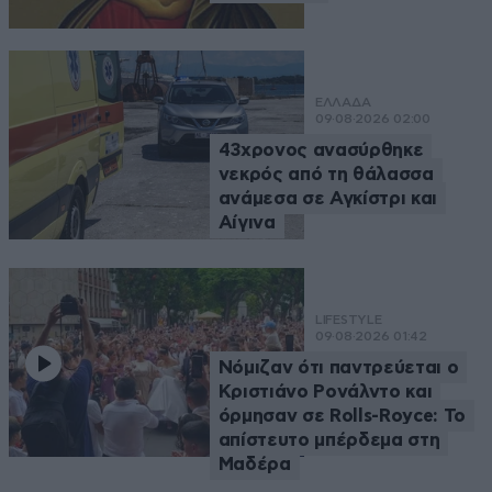
ΕΛΛΑΔΑ
09·08·2026 02:00
43χρονος ανασύρθηκε
νεκρός από τη θάλασσα
ανάμεσα σε Αγκίστρι και
Αίγινα
LIFESTYLE
09·08·2026 01:42
Νόμιζαν ότι παντρεύεται ο
Κριστιάνο Ρονάλντο και
όρμησαν σε Rolls-Royce: Το
απίστευτο μπέρδεμα στη
Μαδέρα