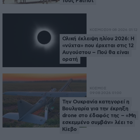
τους Patriot
ΚΟΣΜΟΣ
09·08·2026 01:12
Ολική έκλειψη ηλίου 2026: Η
«νύχτα» που έρχεται στις 12
Αυγούστου – Πού θα είναι
ορατή
ΚΟΣΜΟΣ
09·08·2026 01:00
Την Ουκρανία κατηγορεί η
Βουλγαρία για την έκρηξη
drone στο έδαφός της – «Μη
εσκεμμένο συμβάν» λέει το
Κίεβο