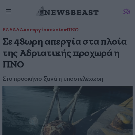
ΕΛΛΑΔΑ
#απεργία
#πλοία
#ΠΝΟ
Σε 48ωρη απεργία στα πλοία
της Αδριατικής προχωρά η
ΠΝΟ
Στο προσκήνιο ξανά η υποστελέχωση