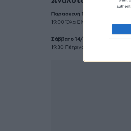
Αναλυτικά το πρόγ
authenti
Παρασκευή 13/12
19:00 Όλα Είναι Δρόμος, 118’ (19
Σάββατο 14/12
19:30 Πέτρινα Χρόνια, 142’ (1985)