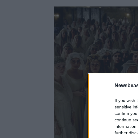
Newsbeast
If you wish 
sensitive in
confirm you
continue se
information 
further disc