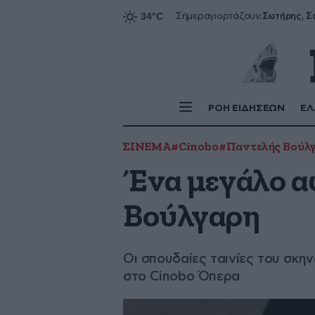
Σήμερα
γιορτάζουν:
ΡΟΗ ΕΙΔΗΣΕΩΝ
ΕΛ
ΣΙΝΕΜΑ
#Cinobo
#Παντελής Βούλ
Ένα μεγάλο α
Βούλγαρη
Οι σπουδαίες ταινίες του σκ
στο Cinobo Όπερα