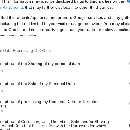
. This information may also be disclosed by us to third parties on the
IA
Participants
that may further disclose it to other third parties.
Βούλγαρη θα ανεβαίνει σταδιακά στην
 that this website/app uses one or more Google services and may gath
including but not limited to your visit or usage behaviour. You may click 
ες (Ο Μεγάλος Ερωτικός, Πέτρινα Χρόνια, Όλα
 to Google and its third-party tags to use your data for below specifi
ο Σημείωμα) να είναι διαθέσιμες από τις 16
ogle consent section.
l Data Processing Opt Outs
ική συνεργασία, το Cinobo διοργανώνει ένα
o opt-out of the Sharing of my personal data.
ωμα με τέσσερις εμβληματικές ταινίες του
In
νες σε 4k, από τις
13 έως τις 15 Δεκεμβρίου
ύλγαρης θα είναι εκεί για να προλογίσει τις
o opt-out of the Sale of my Personal Data.
ς και συνεργάτες του, φωτίζοντας τα
In
ανε την ιστορία του ελληνικού σινεμά και
to opt-out of processing my Personal Data for Targeted
ing.
ν σύμβολα.
In
o opt-out of Collection, Use, Retention, Sale, and/or Sharing
ersonal Data that Is Unrelated with the Purposes for which it
lected.