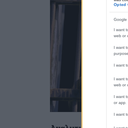
Opted 
Google 
I want t
web or d
I want t
purpose
I want 
I want t
web or d
I want t
or app.
I want t
I want t