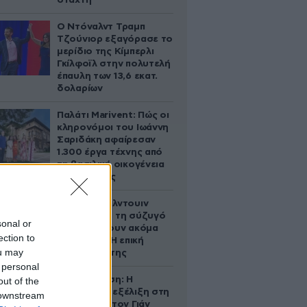
στάχτη
Ο Ντόναλντ Τραμπ
Τζούνιορ εξαγόρασε το
μερίδιο της Κίμπερλι
Γκίλφοϊλ στην πολυτελή
έπαυλη των 13,6 εκατ.
δολαρίων
Παλάτι Marivent: Πώς οι
κληρονόμοι του Ιωάννη
Σαριδάκη αφαίρεσαν
1.300 έργα τέχνης από
τη βασιλική οικογένεια
της Ισπανίας
Ο Άλεκ Μπάλντουιν
ζήτησε από τη σύζυγό
sonal or
του να κάνουν ακόμα
ection to
ένα παιδί – Η επική
ou may
αντίδρασή της
 personal
Αθηνά Ωνάση: Η
out of the
απρόσμενη εξέλιξη στη
 downstream
διαμάχη με τον Γιάν