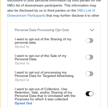
disclosure of your personal information by third parties on the
Ομπάμα και οι αντιδράσεις
IAB’s list of downstream participants. This information may
also be disclosed by us to third parties on the
IAB’s List of
Downstream Participants
that may further disclose it to other
third parties.
Please note that this website/app uses one or more Google
Personal Data Processing Opt Outs
services and may gather and store information including but
not limited to your visit or usage behaviour. You may click to
I want to opt-out of the Sharing of my
personal data.
grant or deny consent to Google and its third-party tags to
Opted In
use your data for below specified purposes in below Google
consent section.
I want to opt-out of the Sale of my
Personal Data.
Opted In
I want to opt-out of processing my
Personal Data for Targeted Advertising.
Opted In
I want to opt-out of Collection, Use,
Retention, Sale, and/or Sharing of my
Personal Data that Is Unrelated with the
Purposes for which it was collected.
Opted Out