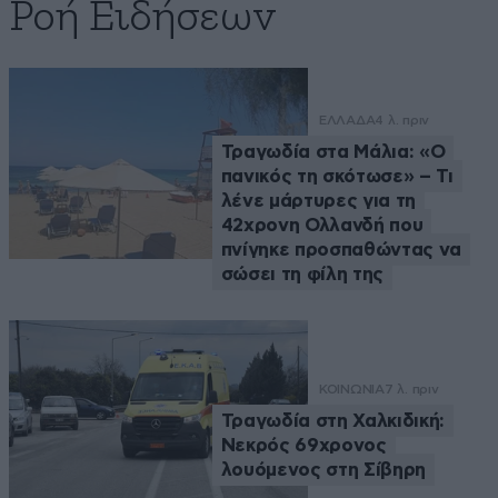
Ροή Ειδήσεων
ΕΛΛΑΔΑ
4 λ. πριν
Τραγωδία στα Μάλια: «Ο
πανικός τη σκότωσε» – Τι
λένε μάρτυρες για τη
42χρονη Ολλανδή που
πνίγηκε προσπαθώντας να
σώσει τη φίλη της
ΚΟΙΝΩΝΙΑ
7 λ. πριν
Τραγωδία στη Χαλκιδική:
Νεκρός 69χρονος
λουόμενος στη Σίβηρη