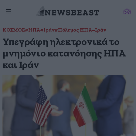
ΚΟΣΜΟΣ
#ΗΠΑ
#Ιράν
#Πόλεμος ΗΠΑ–Ιράν
Υπεγράφη ηλεκτρονικά το
μνημόνιο κατανόησης ΗΠΑ
και Ιράν