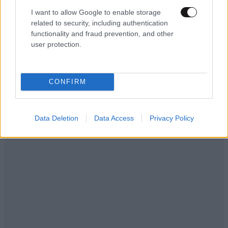
ασφαλείας
των ΗΠΑ
I want to allow Google to enable storage
related to security, including authentication
functionality and fraud prevention, and other
user protection.
Ακολουθήστε το
NEWSBEAST
στο
Google News
και μάθετε πρώτοι όλες τις ειδήσεις
CONFIRM
Data Deletion
Data Access
Privacy Policy