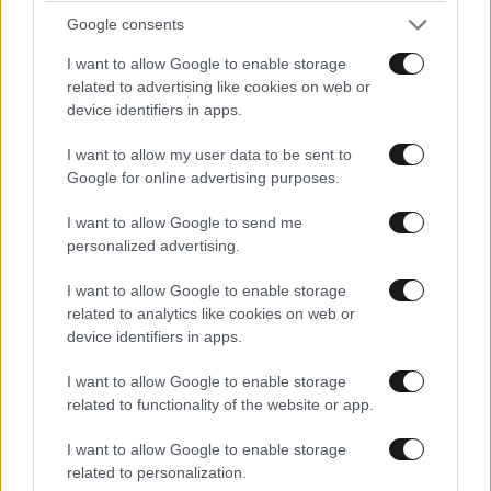
Google consents
I want to allow Google to enable storage
related to advertising like cookies on web or
ΠΌΛΕΜΟΣ ΗΠΑ–ΙΡΆΝ
device identifiers in apps.
I want to allow my user data to be sent to
Google for online advertising purposes.
I want to allow Google to send me
personalized advertising.
I want to allow Google to enable storage
related to analytics like cookies on web or
device identifiers in apps.
I want to allow Google to enable storage
related to functionality of the website or app.
06·08·2026 15:01
06·08·2026 11:
I want to allow Google to enable storage
Μπαράζ ιρανικών επιθέσεων στο Κουβέιτ:
Συμφωνία γ
related to personalization.
Λουκέτο σε ιδιωτικό σχολείο για λόγους
και σήμερα;