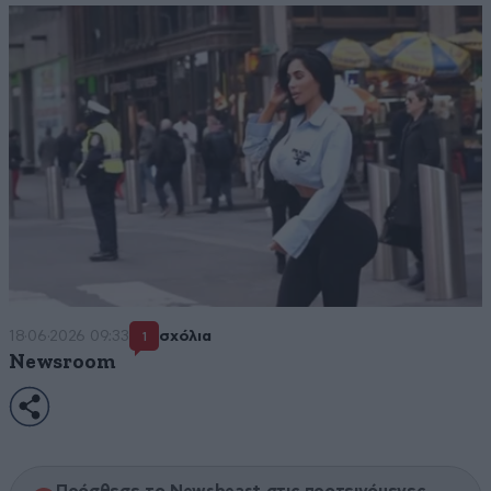
18·06·2026 09:33
σχόλια
1
Newsroom