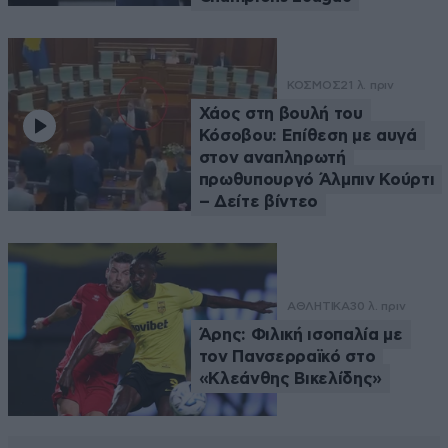
ΚΟΣΜΟΣ
21 λ. πριν
Χάος στη βουλή του
Κόσοβου: Επίθεση με αυγά
στον αναπληρωτή
πρωθυπουργό Άλμπιν Κούρτι
– Δείτε βίντεο
ΑΘΛΗΤΙΚΑ
30 λ. πριν
Άρης: Φιλική ισοπαλία με
τον Πανσερραϊκό στο
«Κλεάνθης Βικελίδης»