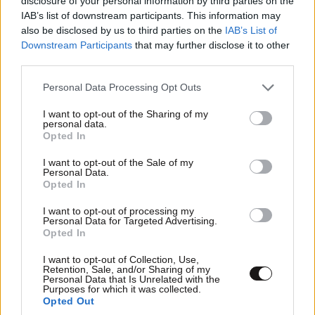
disclosure of your personal information by third parties on the
του Ιράν
IAB’s list of downstream participants. This information may
also be disclosed by us to third parties on the
IAB’s List of
Downstream Participants
that may further disclose it to other
third parties.
Please note that this website/app uses one or more Google
Personal Data Processing Opt Outs
Ακολουθήστε το
NEWSBEAST
στο
Google News
services and may gather and store information including but
και μάθετε πρώτοι όλες τις ειδήσεις
not limited to your visit or usage behaviour. You may click to
I want to opt-out of the Sharing of my
personal data.
grant or deny consent to Google and its third-party tags to
Opted In
use your data for below specified purposes in below Google
consent section.
I want to opt-out of the Sale of my
Personal Data.
Opted In
I want to opt-out of processing my
Personal Data for Targeted Advertising.
Opted In
I want to opt-out of Collection, Use,
Retention, Sale, and/or Sharing of my
Personal Data that Is Unrelated with the
Purposes for which it was collected.
Opted Out