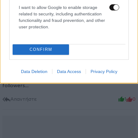
I want to allow Google to enable storage
Xαρακτήρες: 0/1000
related to security, including authentication
Διαβάστε και ακολουθήστε τους κανόνες σχολιασμού
functionality and fraud prevention, and other
user protection.
ΠΡΟΣΘΗΚΗ
CONFIRM
Stilitis
18·06·2026 13:31
Data Deletion
Data Access
Privacy Policy
Έλεος! Για ψυχίατρο και το "μοντέλο" και οι
followers...
Απαντήστε
1
0