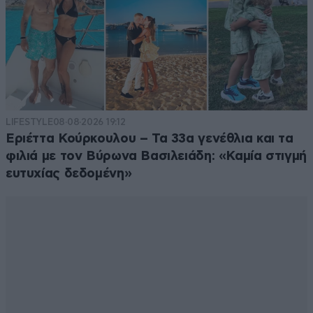
LIFESTYLE
08·08·2026 19:12
Εριέττα Κούρκουλου – Τα 33α γενέθλια και τα
φιλιά με τον Βύρωνα Βασιλειάδη: «Καμία στιγμή
ευτυχίας δεδομένη»