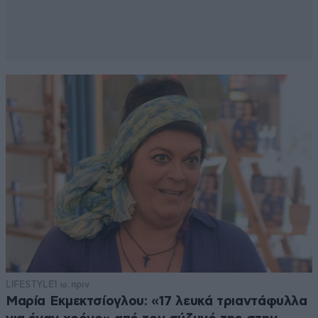
LIFESTYLE
1 ω. πριν
Μαρία Εκμεκτσίογλου: «17 λευκά τριαντάφυλλα