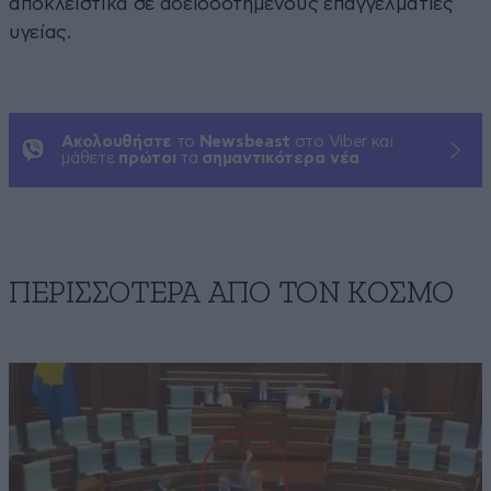
αποκλειστικά σε αδειοδοτημένους επαγγελματίες
υγείας.
Ακολουθήστε
το
Newsbeast
στο Viber και
μάθετε
πρώτοι
τα
σημαντικότερα νέα
ΠΕΡΙΣΣΟΤΕΡΑ ΑΠΟ ΤΟΝ ΚΟΣΜΟ