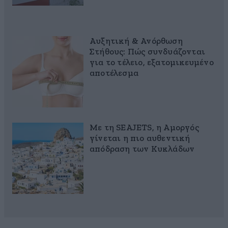
Αυξητική & Ανόρθωση
Στήθους: Πώς συνδυάζονται
για το τέλειο, εξατομικευμένο
αποτέλεσμα
Με τη SEAJETS, η Αμοργός
γίνεται η πιο αυθεντική
απόδραση των Κυκλάδων