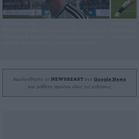
07·08·2026 21:08
03·08·2026 12
Μουντιάλ 2026: «Θα ανατινάξω τον Μέσι με
ΜΜΕ Γαλλία
τέσσερις βόμβες»-Οι απόρρητες εκθέσεις
τη Χρυσή Μ
του FBI και οι απειλές για τρομοκρατία
Ακολουθήστε το
NEWSBEAST
στο
Google News
και μάθετε πρώτοι όλες τις ειδήσεις