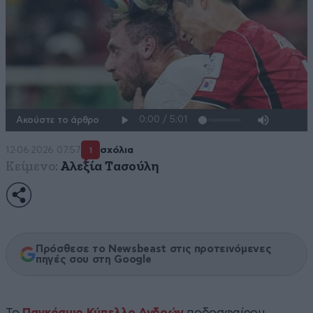
Ακούστε το άρθρο
12·06·2026 07:57
σχόλια
1
Κείμενο:
Αλεξία Τασούλη
Πρόσθεσε το Newsbeast στις προτεινόμενες
πηγές σου στη Google
Το
Παγκόσμιο Κύπελλο Ανδρών
ποδοσφαίρου