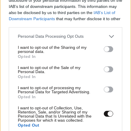
disclosure of your personal information by third parties on the
IAB’s list of downstream participants. This information may
also be disclosed by us to third parties on the
IAB’s List of
Downstream Participants
that may further disclose it to other
third parties.
Please note that this website/app uses one or more Google
Personal Data Processing Opt Outs
services and may gather and store information including but
Xαρακτήρες: 0/1000
not limited to your visit or usage behaviour. You may click to
I want to opt-out of the Sharing of my
personal data.
grant or deny consent to Google and its third-party tags to
Διαβάστε και ακολουθήστε τους κανόνες σχολιασμού
Opted In
use your data for below specified purposes in below Google
consent section.
I want to opt-out of the Sale of my
ΠΡΟΣΘΗΚΗ
Personal Data.
Opted In
I want to opt-out of processing my
Personal Data for Targeted Advertising.
Opted In
Lieutenant Tahereh Mousavi
12·06·2026 10:30
I want to opt-out of Collection, Use,
Στα ίσια,εν συντομία:Δυστυχώς οι ΗΠΑ
Retention, Sale, and/or Sharing of my
Personal Data that Is Unrelated with the
συμπεριφέρονται τόσο Μικρόψυχα προς στην Ιρανική
Purposes for which it was collected.
Opted Out
Εθνική ομάδα.