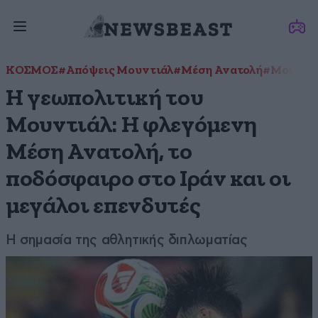
ΚΟΣΜΟΣ
#Απόψεις Μουντιάλ
#Μέση Ανατολή
#Μουντι
Η γεωπολιτική του
Μουντιάλ: Η φλεγόμενη
Μέση Ανατολή, το
ποδόσφαιρο στο Ιράν και οι
μεγάλοι επενδυτές
Η σημασία της αθλητικής διπλωματίας