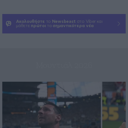
Ακολουθήστε
το
Newsbeast
στο Viber και
μάθετε
πρώτοι
τα
σημαντικότερα νέα
Μουντιάλ 2026