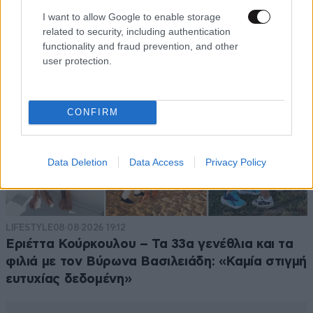
I want to allow Google to enable storage
related to security, including authentication
functionality and fraud prevention, and other
user protection.
CONFIRM
Data Deletion
Data Access
Privacy Policy
LIFESTYLE
08·08·2026 19:12
Εριέττα Κούρκουλου – Τα 33α γενέθλια και τα
φιλιά με τον Βύρωνα Βασιλειάδη: «Καμία στιγμή
ευτυχίας δεδομένη»