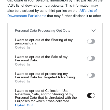
disclosure of your personal information by third parties on the
IAB’s list of downstream participants. This information may
also be disclosed by us to third parties on the
IAB’s List of
Έρευνα που πραγματοποίησε τηλεπικοινωνιακός
Downstream Participants
that may further disclose it to other
πάροχος της Βρετανίας (Dial-a-Phone) έδειξε ότι το
third parties.
24% των γυναικών, αν και το απόλυτο μηδέν στους
Please note that this website/app uses one or more Google
Personal Data Processing Opt Outs
άντρες, προτιμά να εγκαταλείψει το σεξ παρά το
services and may gather and store information including but
κινητό τους για έναν μήνα. Τι άλλο να πούμε;
not limited to your visit or usage behaviour. You may click to
I want to opt-out of the Sharing of my
personal data.
grant or deny consent to Google and its third-party tags to
Opted In
use your data for below specified purposes in below Google
Το ίντερνετ
consent section.
I want to opt-out of the Sale of my
Personal Data.
Opted In
I want to opt-out of processing my
Personal Data for Targeted Advertising.
Opted In
I want to opt-out of Collection, Use,
Retention, Sale, and/or Sharing of my
Personal Data that Is Unrelated with the
Purposes for which it was collected.
Opted Out