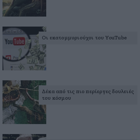
Οι εκατομμυριούχοι του YouTube
Δέκα από τις πιο περίεργες δουλειές
του κόσμου