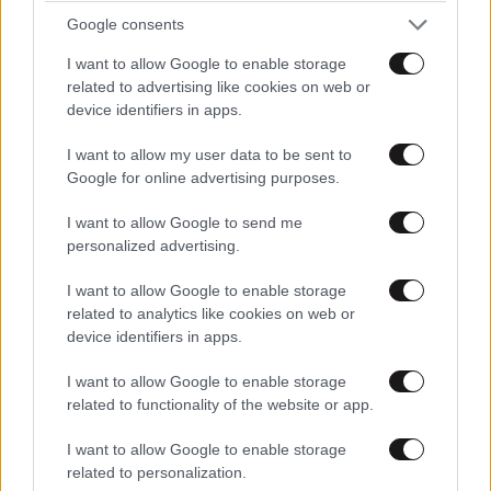
Google consents
I want to allow Google to enable storage
related to advertising like cookies on web or
device identifiers in apps.
I want to allow my user data to be sent to
Google for online advertising purposes.
I want to allow Google to send me
personalized advertising.
Έρευνα της Ιntel βρήκε ότι το 46% των γυναικών και
I want to allow Google to enable storage
related to analytics like cookies on web or
το 30% των αντρών θα προτιμούσαν να απέχουν από
device identifiers in apps.
τη σεξουαλική δραστηριότητα για δύο εβδομάδες
παρά να παραμείνουν offline στην ίδια περίοδο! Το
I want to allow Google to enable storage
ποσοστό μάλιστα σκαρφαλώνει ακόμα ψηλότερα,
related to functionality of the website or app.
στο 49%, για γυναίκες ηλικίας 18-34 ετών, και φτάνει
I want to allow Google to enable storage
μέχρι και το αστρονομικό 52% σε κυρίες ηλικίας 35-
related to personalization.
44…