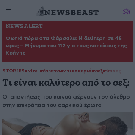
NEWS ALERT
Φωτιά τώρα στα Φάρσαλα: Η δεύτερη σε 48
ώρες – Μήνυμα του 112 για τους κατοίκους της
Κρήνης
STORIES
#viral
#έρευνα
#νοικοκυριά
#σεξ
#ύπνος
Τι είναι καλύτερο από το σεξ;
Οι απαντήσεις του κοινού φέρνουν τον όλεθρο
στην επικράτεια του σαρκικού έρωτα